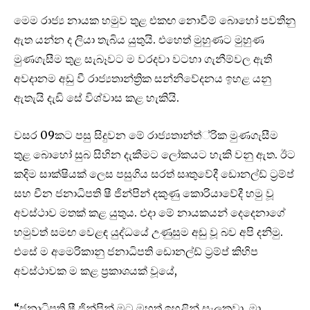
මෙම රාජ්‍ය නායක හමුව තුළ එකඟ නොවීම් බොහෝ පවතිනු
ඇත යන්න ද ලියා තැබිය යුතුයි. එහෙත් මුහුණට මුහුණ
මුණගැසීම තුළ සැබෑවට ම වරදවා වටහා ගැනීම්වල ඇති
අවදානම අඩු වී රාජ්‍යතාන්ත්‍රික සන්නිවේදනය ඉහළ යනු
ඇතැයි දැඩි සේ විශ්වාස කළ හැකියි.
වසර 09කට පසු සිදුවන මේ රාජ්‍යතාන්ත්්‍රික මුණගැසීම
තුළ බොහෝ සුබ සිහින දැකීමට ලෝකයට හැකි වනු ඇත. ඊට
කදිම සාක්ෂියක් ලෙස පසුගිය සරත් සෘතුවේදී ඩොනල්ඩ් ට්‍රම්ප්
සහ චීන ජනාධිපති ෂී ජින්පින් දකුණු කොරියාවේදී හමු වූ
අවස්ථාව මතක් කළ යුතුය. එදා මේ නායකයන් දෙදෙනාගේ
හමුවත් සමඟ වෙළඳ යුද්ධයේ උණුසුම අඩු වූ බව අපි දනිමු.
එසේ ම අමෙරිකානු ජනාධිපති ඩොනල්ඩ් ට්‍රම්ප් කිහිප
අවස්ථාවක ම කළ ප්‍රකාශයක් වූයේ,
“ජනාධිපති ෂී ජින්පින් මට මහත් ඉහළින් සැලකුවා. මා