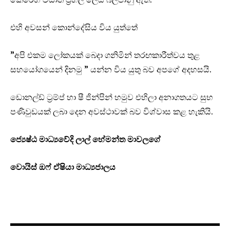
එහි අවසන් කොන්දේසිය විය යුත්තේ
”අපි එකම ලෝකයක් බෙදා ගනිමින් තරඟකාරීත්වය තුළ
සහයෝගයෙන් දිනමු ” යන්න විය යුතු බව අපගේ අදහසයි.
ඩොනල්ඩ් ට්‍රම්ප් හා ෂී ජින්පින් හමුව එහිලා අනාගතයට සුභ
පණිවුඩයක් ලබා දෙන අවස්ථාවක් බව විශ්වාස කළ හැකියි.
ජ්‍යෙෂ්ඨ මාධ්‍යවේදි ලාල් හේමන්ත මාවලගේ
වොයිස් ඔෆ් ඒෂියා මාධ්‍යජාලය