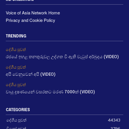
Voice of Asia Network Home
Privacy and Cookie Policy
TRENDING
දේශීය පුවත්
රජයේ ඉහළ තනතුරුවල උද්ගත වී ඇති වැටුප් අර්බුදය (VIDEO)
දේශීය පුවත්
අපි වෙනුවෙන් අපි (VIDEO)
දේශීය පුවත්
වායු දූෂණයෙන් වසරකට මරණ 7000ක් (VIDEO)
CATEGORIES
දේශීය පුවත්
44343
විදෙස් පුවත්
3796