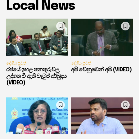
Local News
දේශීය පුවත්
දේශීය පුවත්
රජයේ ඉහළ තනතුරුවල
අපි වෙනුවෙන් අපි (VIDEO)
උද්ගත වී ඇති වැටුප් අර්බුදය
(VIDEO)