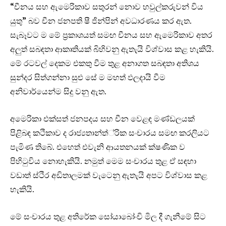
“චීනය සහ ඇමෙරිකාව සතුරන් නොව හවුල්කරුවන් විය
යුතු” බව චීන ජනපති ෂී ජින්පින් අවධාරණය කර ඇත.
සැබෑවට ම මේ ප්‍රකාශයත් සමඟ චීනය සහ ඇමෙරිකාව අතර
අලුත් සබඳතා ආකෘතියක් බිහිවනු ඇතැයි විශ්වාස කළ හැකියි.
මේ රටවල් දෙකම එකතු වීම තුළ අනාගත සබඳතා අතිශය
සුන්දර සිත්ගන්නා සුළු සේ ම මහත් ඵලදායි වීම
අනිවාර්යෙන්ම සිදු වනු ඇත.
අමෙරිකා එක්සත් ජනපදය සහ චීන වෙළඳ මණ්ඩලයක්
පිළිබඳ කථිකාව ද රාජ්‍යතාන්ත්්‍රික සංචාරය සමඟ කරලියට
පැමිණ තිබේ. එහෙත් එවැනි ආයතනයක් ක්ෂණික ව
පිහිටුවිය නොහැකියි. නමුත් මෙම සංචාරය තුළ ඒ සඳහා
වඩාත් ස්ථිර අඩිතාලමක් වැටෙනු ඇතැයි අපට විශ්වාස කළ
හැකියි.
මේ සංචාරය තුළ අතිරේක සෝයාබෝංචි මිල දී ගැනීමේ සිට