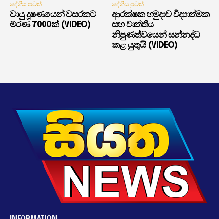
දේශීය පුවත්
දේශීය පුවත්
වායු දූෂණයෙන් වසරකට
ආරක්ෂක හමුදාව විද්‍යාත්මක
මරණ 7000ක් (VIDEO)
සහ වෘත්තීය
නිපුණත්වයෙන් සන්නද්ධ
කළ යුතුයි (VIDEO)
INFORMATION