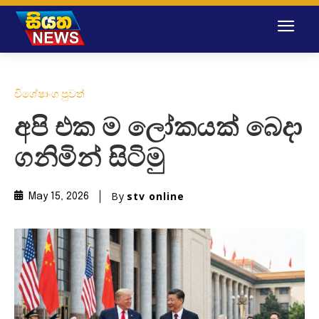
විශේෂාංග පුවත්
අපි එක ම ලෝකයක් බෙදා
ගනිමින් සිටිමු
By
stv online
May 15, 2026