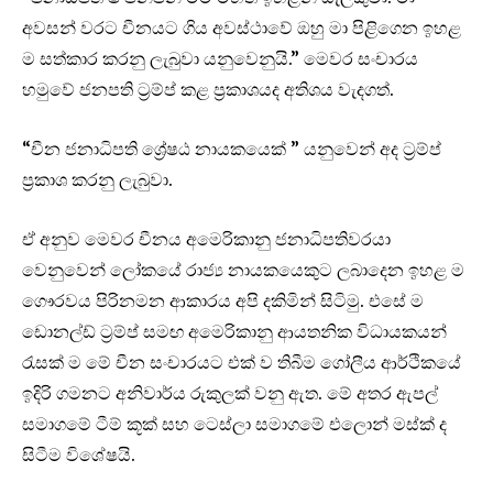
අවසන් වරට චීනයට ගිය අවස්ථාවේ ඔහු මා පිළිගෙන ඉහළ
ම සත්කාර කරනු ලැබුවා යනුවෙනුයි.” මෙවර සංචාරය
හමුවේ ජනපති ට්‍රම්ප් කළ ප්‍රකාශයද අතිශය වැදගත්.
“චීන ජනාධිපති ශ්‍රේෂඨ නායකයෙක් ” යනුවෙන් අද ට්‍රම්ප්
ප්‍රකාශ කරනු ලැබුවා.
ඒ අනුව මෙවර චීනය අමෙරිකානු ජනාධිපතිවරයා
වෙනුවෙන් ලෝකයේ රාජ්‍ය නායකයෙකුට ලබාදෙන ඉහළ ම
ගෞරවය පිරිනමන ආකාරය අපි දකිමින් සිටිමු. එසේ ම
ඩොනල්ඩ් ට්‍රම්ප් සමඟ අමෙරිකානු ආයතනික විධායකයන්
රැසක් ම මේ චීන සංචාරයට එක් ව තිබීම ගෝලීය ආර්ථිකයේ
ඉදිරි ගමනට අනිවාර්ය රුකුලක් වනු ඇත. මේ අතර ඇපල්
සමාගමේ ටීම් කූක් සහ ටෙස්ලා සමාගමේ එලොන් මස්ක් ද
සිටීම විශේෂයි.