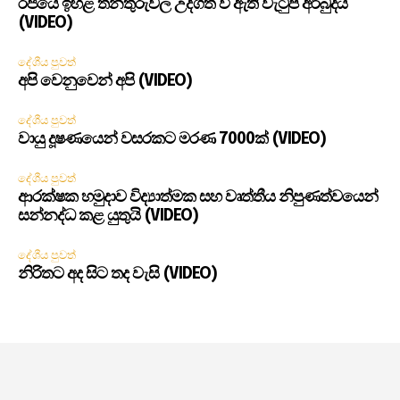
රජයේ ඉහළ තනතුරුවල උද්ගත වී ඇති වැටුප් අර්බුදය
(VIDEO)
දේශීය පුවත්
අපි වෙනුවෙන් අපි (VIDEO)
දේශීය පුවත්
වායු දූෂණයෙන් වසරකට මරණ 7000ක් (VIDEO)
දේශීය පුවත්
ආරක්ෂක හමුදාව විද්‍යාත්මක සහ වෘත්තීය නිපුණත්වයෙන්
සන්නද්ධ කළ යුතුයි (VIDEO)
දේශීය පුවත්
නිරිතට අද සිට තද වැසි (VIDEO)