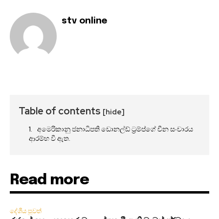
stv online
Table of contents
[hide]
අමෙරිකානු ජනාධිපති ඩොනල්ඩ් ට්‍රම්ප්ගේ චීන සංචාරය
ආරම්භ වී ඇත.
Read more
දේශීය පුවත්