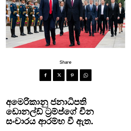
Share
අමෙරිකානු ජනාධිපති
ඩොනල්ඩ් ට්‍රම්ප්ගේ චීන
සංචාරය ආරම්භ වී ඇත.