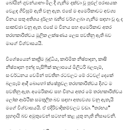
බෝයින් ගුවන්යානා මිල දී ගැනීම දක්වා වූ පුළුල් පරාසයක
වෙළඳ ගිවිසුම් ඇති වනු ඇත. එසේ ම අමෙරිකාවට අවශ්‍ය
චීනය සතු අතිශය දුර්ලභ ඛනිජ වර්ග ලබා ගැනීම සඳහා වූ දෑ ද
සාකච්ඡා වනු ඇත. එසේ ම චීනය සහ අමෙරිකාව අතර
තරඟකාරීත්වය මූලික ලක්ෂණය ලෙස පවතිනු ඇති බව
මාගේ විශ්වාසයයි.
විශේෂයෙන් කෘත්‍රිම බුද්ධිය, කාර්මික නිෂ්පාදන, කෘෂි
නිෂ්පාදන ඉන්දු පැසිෆික් කලාපයේ මිලිටරි බලපෑම්,
සංවර්ධනය වෙමින් පවතින රටවලට මේ රටවල් දෙකේ
බලපෑම් ආදී බොහෝ ක්ෂේත්‍රවල තරඟකාරීත්වය දිගට ම
පවතිනු ඇත. අමෙරිකාව සහ චීනය අතර මේ තරඟකාරීත්වය
ලෝක ආර්ථික සමතුලිත බව සඳහා අත්‍යවශ්‍ය වනු ඇතැයි
මගේ විශ්වාසයයි. ඒ එදිරිවාදිකම්වලට වඩා. ”තරඟය”
සුභදායි බව අමුතුවෙන් සටහන් කළ යුතු නැති නිසාවෙනි.