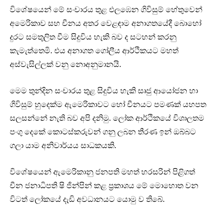
විශේෂයෙන් මේ සංචාරය තුළ එලඹෙන ගිවිසුම් හේතුවෙන්
අමෙරිකාව සහ චීනය අතර වෙළඳාම අනාගතයේදී බොහෝ
දුරට සමතුලිත වීම සිදුවිය හැකි බව ද සටහන් කරනු
කැමැත්තෙමි. එය අනාගත ගෝලීය ආර්ථිකයට මහත්
අස්වැසිල්ලක් වනු නොඅනුමානයි.
මෙම තුන්දින සංචාරය තුළ සිදුවිය හැකි සෘජු ආයෝජන හා
ගිවිසුම් හුදෙක්ම ඇමෙරිකාවට හෝ චීනයට පමණක් යහපත
සලසන්නේ නැති බව අපි දනිමු. ලෝක ආර්ථිකයේ විශාලතම
පංගු දෙකේ කොටස්කරුවන් ගනු ලබන තීරණ ඉන් ඔබ්බට
ගලා යාම අනිවාර්යය සාධකයකි.
විශේෂයෙන් ඇමෙරිකානු ජනපති මහත් හරසරින් පිළිගත්
චීන ජනාධිපති ෂි ජින්පින් කළ ප්‍රකාශය මේ මොහොත වන
විටත් ලෝකයේ දැඩි අවධානයට යොමු ව තිබේ.