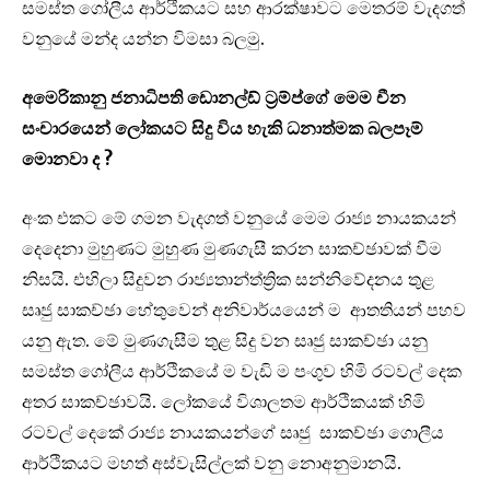
සමස්ත ගෝලීය ආර්ථිකයට සහ ආරක්ෂාවට මෙතරම් වැදගත්
වනුයේ මන්ද යන්න විමසා බලමු.
අමෙරිකානු ජනාධිපති ඩොනල්ඩ් ට්‍රම්ප්ගේ මෙම චීන
සංචාරයෙන් ලෝකයට සිදු විය හැකි ධනාත්මක බලපෑම්
මොනවා ද ?
අංක එකට මේ ගමන වැදගත් වනුයේ මෙම රාජ්‍ය නායකයන්
දෙදෙනා මුහුණට මුහුණ මුණගැසී කරන සාකච්ඡාවක් වීම
නිසයි. එහිලා සිදුවන රාජ්‍යතාන්ත්ත්‍රික සන්නිවේදනය තුළ
සෘජු සාකච්ඡා හේතුවෙන් අනිවාර්යයෙන් ම ආතතියන් පහව
යනු ඇත. මේ මුණගැසීම තුළ සිදු වන සෘජු සාකච්ඡා යනු
සමස්ත ගෝලීය ආර්ථිකයේ ම වැඩි ම පංගුව හිමි රටවල් දෙක
අතර සාකච්ඡාවයි. ලෝකයේ විශාලතම ආර්ථිකයක් හිමි
රටවල් දෙකේ රාජ්‍ය නායකයන්ගේ සෘජු සාකච්ඡා ගොලීය
ආර්ථිකයට මහත් අස්වැසිල්ලක් වනු නොඅනුමානයි.