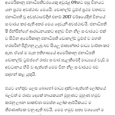
අමෙරිකානු ජනාධිපතිවරයෙකු අවුරුදු 09කට පසු චීනයට
යන ප්‍රථම අවස්ථාව මෙයයි. ඩොනල්ඞ් ට්‍රම්ප් ප්‍රථම වතාවට
ජනාධිපති වූ අවස්ථාවේදීත් එනම් 2017 වර්ෂයේදීත් චීනයේ
සංචාරය කර ඇති අතර මෙය දෙවැනි අවස්ථාවයි. ජනාධිපති
ෂී ජින්පින්ගේ ආරාධනයකට අනුව චීන නිල සංචාරයට එක්
ව සිටින අමෙරිකානු ජනාධිපති ඩොනල්ඩ් ට්‍රම්ප් ව මහත්
හරසරින් පිළිගනු ලැබූ බව සියලූ ජාත්‍යන්තර මාධ්‍ය වාර්තා කර
ඇත. ඒසේ ම මෑත ඉතිහාසයේ අමෙරිකානු ජනාධිපති
ඩොනල්ඩ් ට්‍රම්ප්ගේ රාජ්‍ය සංචාර සැලකීමේදී මාධ්‍යයේ වැඩි ම
අවධානය හිමි ව ඇත්තේ මෙම චීන නිල සංචාරයට බව
සඳහන් කළ යුතුයි.
එයට හේතුව ලෙස බොහෝ මාධ්‍ය දක්වා ඇත්තේ ලෝකයේ
බලවත් ම රාජ්‍ය දෙකේ නායකයන් මුහුණට මුහුණ හමුව
කරනු ලබන සාකච්ඡා සමස්ත ලෝක ආර්ථිකයට ම
තීරණාත්මක වනු ඇති බවයි. මෙම හමුව සත්‍ය වශයෙන් ම