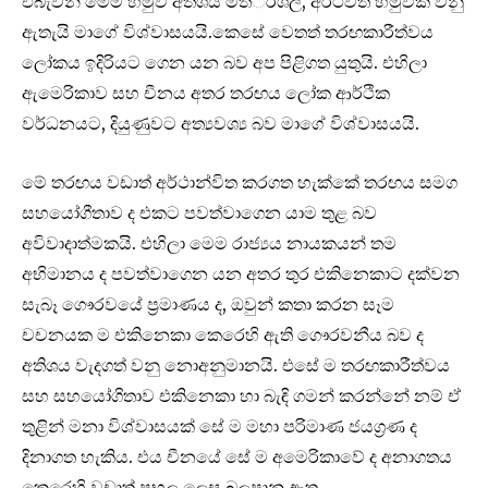
එබැවින් මෙම හමුව අතිශය මිත්්‍රශීලි, අර්ථවත් හමුවක් වනු
ඇතැයි මාගේ විශ්වාසයයි.කෙසේ වෙතත් තරඟකාරීත්වය
ලෝකය ඉදිරියට ගෙන යන බව අප පිළිගත යුතුයි. එහිලා
ඇමෙරිකාව සහ චීනය අතර තරඟය ලෝක ආර්ථික
වර්ධනයට, දියුණුවට අත්‍යවශ්‍ය බව මාගේ විශ්වාසයයි.
මේ තරඟය වඩාත් අර්ථාන්විත කරගත හැක්කේ තරඟය සමග
සහයෝගීතාව ද එකට පවත්වාගෙන යාම තුළ බව
අවිවාදාත්මකයි. එහිලා මෙම රාජ්‍යය නායකයන් තම
අභිමානය ද පවත්වාගෙන යන අතර තුර එකිනෙකාට දක්වන
සැබෑ ගෞරවයේ ප්‍රමාණය ද, ඔවුන් කතා කරන සෑම
චචනයක ම එකිනෙකා කෙරෙහි ඇති ගෞරවනීය බව ද
අතිශය වැදගත් වනු නොඅනුමානයි. එසේ ම තරඟකාරීත්වය
සහ සහයෝගිතාව එකිනෙකා හා බැඳි ගමන් කරන්නේ නම් ඒ
තුළින් මනා විශ්වාසයක් සේ ම මහා පරිමාණ ජයග්‍රණ ද
දිනාගත හැකිය. එය චීනයේ සේ ම අමෙරිකාවේ ද අනාගතය
කෙරෙහි වඩාත් ප්‍රභල ලෙස බලපානු ඇත.