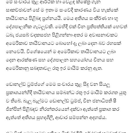
මේ සංචාරය තුළ ආර්ථික හා වෙළඳ ක්ෂේත්‍ර ගැන
සාකච්ඡාවන් සේ ම ඉතා ම සංවේදී කාරණය විය හැක්කේ
තායිවානය පිළිබඳ ප්‍රශ්නයයි. මෙය අතිශය සංකීර්ණ හා භූ
දේශපාලනික ගැටලූවකි. මෙහිදී එක් චීන ප්‍රතිපත්තියක් හෙවත්
ධබැ ජයසබ් චදකසජහ පිළිගන්නා අතර ම අවාසනාවකට
අමෙරිකාව තායිවානයට බොහෝ දෑ ලබා දෙන බව රහසක්
නෙවෙයි. විශේෂයෙන් ම අමෙරිකාව තායිවානයට ලබා
දෙන ආරක්ෂණ සහ දේශපාලන සහයෝගය චීනය සහ
අමෙරිකානු සබඳතාවල රතු ඉර මායිම් කරනු ඇත.
ඩොනල්ඞ් ට්‍රම්ප්ගේ මෙම සංචාරය තුළ සිදු වන සියලූ
ප්‍රකාශයන්හිදී තායිවානය සම්බන්ධ රතු ඉර මායිම් කරගත යුතු
ව තිබේ. බැලූ බැල්මට ඩොනල්ඩ් ට්‍රම්ප්, චීන ජනාධිපති ෂී
ජින්පින් පිළිබඳව නිරන්තරයෙන් දක්වා ඇත්තේ ප්‍රකාශ කර
ඇත්තේ අතිශය සුහදශිලී, ආචාර සම්පන්න අදහස්ය.