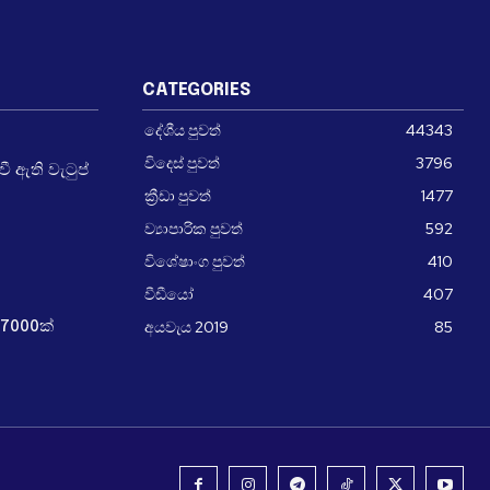
CATEGORIES
දේශීය පුවත්
44343
විදෙස් පුවත්
3796
 ඇති වැටුප්
ක්‍රීඩා පුවත්
1477
ව්‍යාපාරික පුවත්
592
විශේෂාංග පුවත්
410
වීඩීයෝ
407
අයවැය 2019
85
7000ක්