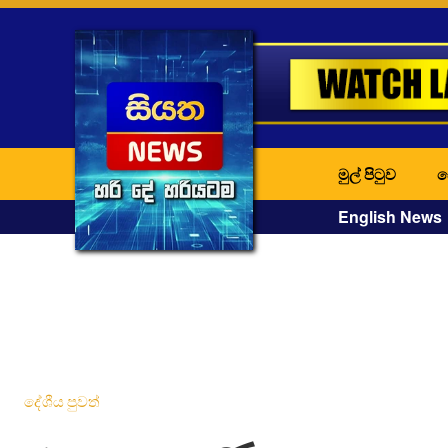
මුල් පිටුව
ද
English News
දේශීය පුවත්