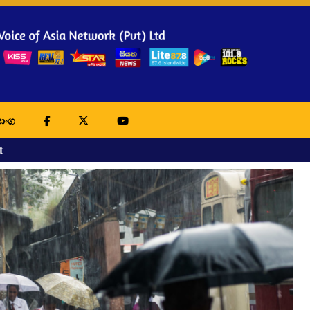
ාංග
t