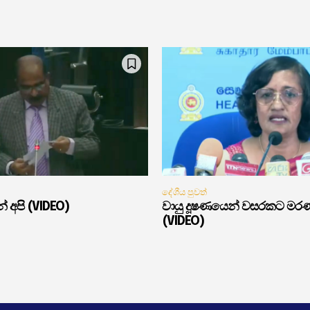
දේශීය පුවත්
් අපි (VIDEO)
වායු දූෂණයෙන් වසරකට මර
(VIDEO)