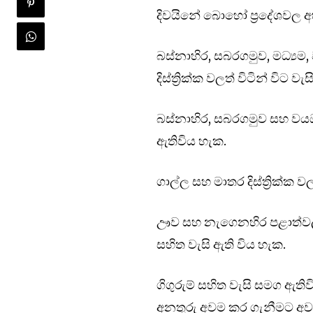
දිවයිනේ ‍බොහෝ ප්‍රදේශවල 
බස්නාහිර, සබරගමුව, මධ්‍යම
දිස්ත්‍රික්ක වලත් විටින් විට ව
බස්නාහිර, සබරගමුව සහ වයඹ
ඇතිවිය හැක.
ගාල්ල සහ මාතර දිස්ත්‍රික්ක 
ඌව සහ නැගෙනහිර පළාත්වල ස
සහිත වැසි ඇති විය හැක.
ගිගුරුම් සහිත වැසි සමග ඇති
අනතුරු අවම කර ගැනීමට අවශ