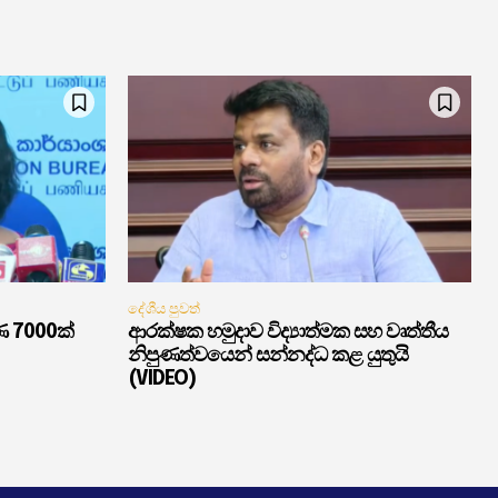
දේශීය පුවත්
ණ 7000ක්
ආරක්ෂක හමුදාව විද්‍යාත්මක සහ වෘත්තීය
නිපුණත්වයෙන් සන්නද්ධ කළ යුතුයි
(VIDEO)