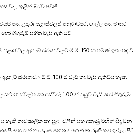
අහස වලාකුළින් බරව පවතී.
, වයඹ සහ උතුරු පළාත්වලත් අනුරාධපුර, ගාල්ල සහ මාතර
ැසි හෝ ගිගුරුම් සහිත වැසි ඇති වේ.
 පළාත්වල ඇතැම් ස්ථානවලට මි.මී. 150 ක පමණ ඉතා තද ව
වල ඇතැම් ස්ථානවල මි.මී. 100 ට වැඩි තද වැසි ඇතිවිය හැක.
්ථාන ස්වල්පයක පස්වරු 1.00 න් පසුව වැසි හෝ ගිගුරුම්
විය හැකි තාවකාලික තද සුළං වලින් සහ අකුණු මඟින් සිදු වන
්‍ය පියවර ගන්නා ලෙස ජනතාවගෙන් කාරුණිකව ඉල්ලා සිට