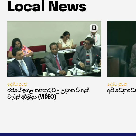
Local News
දේශීය පුවත්
දේශීය පුවත්
රජයේ ඉහළ තනතුරුවල උද්ගත වී ඇති
අපි වෙනුවෙන
වැටුප් අර්බුදය (VIDEO)