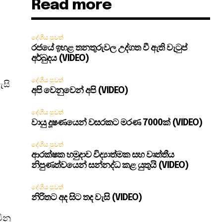
Read more
දේශීය පුවත්
රජයේ ඉහළ තනතුරුවල උද්ගත වී ඇති වැටුප්
අර්බුදය (VIDEO)
දේශීය පුවත්
ැසි
අපි වෙනුවෙන් අපි (VIDEO)
දේශීය පුවත්
වායු දූෂණයෙන් වසරකට මරණ 7000ක් (VIDEO)
දේශීය පුවත්
ආරක්ෂක හමුදාව විද්‍යාත්මක සහ වෘත්තීය
නිපුණත්වයෙන් සන්නද්ධ කළ යුතුයි (VIDEO)
දේශීය පුවත්
නිරිතට අද සිට තද වැසි (VIDEO)
ිනු