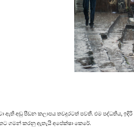
හිටා ඇති අඩු පීඩන කලාපය තවදුරටත් පවතී. එම පද්ධතිය, ඉදිරි
 ඉවතට ගමන් කරනු ඇතැයි අපේක්ෂා කෙරේ.