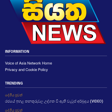
INFORMATION
Voice of Asia Network Home
Privacy and Cookie Policy
TRENDING
දේශීය පුවත්
රජයේ ඉහළ තනතුරුවල උද්ගත වී ඇති වැටුප් අර්බුදය (VIDEO)
දේශීය පුවත්