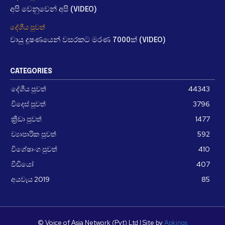
අපි වෙනුවෙන් අපි (VIDEO)
දේශීය පුවත්
වායු දූෂණයෙන් වසරකට මරණ 7000ක් (VIDEO)
CATEGORIES
දේශීය පුවත්
44343
විදෙස් පුවත්
3796
ක්‍රීඩා පුවත්
1477
ව්‍යාපාරික පුවත්
592
විශේෂාංග පුවත්
410
වීඩීයෝ
407
අයවැය 2019
85
© Voice of Asia Network (Pvt) Ltd | Site by
Apkings