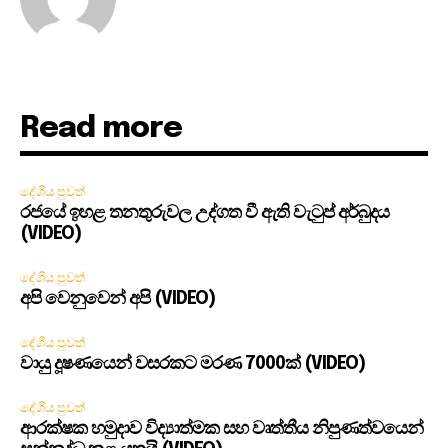
Read more
දේශීය පුවත්
රජයේ ඉහළ තනතුරුවල උද්ගත වී ඇති වැටුප් අර්බුදය
(VIDEO)
දේශීය පුවත්
අපි වෙනුවෙන් අපි (VIDEO)
දේශීය පුවත්
වායු දූෂණයෙන් වසරකට මරණ 7000ක් (VIDEO)
දේශීය පුවත්
ආරක්ෂක හමුදාව විද්‍යාත්මක සහ වෘත්තීය නිපුණත්වයෙන්