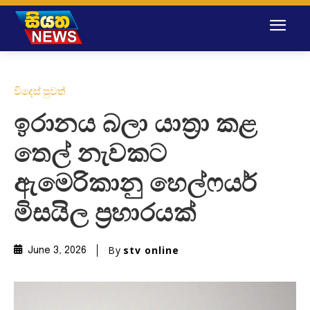
විදෙස් පුවත්
ඉරානය බලා යාත්‍රා කළ
තෙල් නැවකට
ඇමෙරිකානු හෙල්ෆයර්
මිසයිල ප්‍රහාරයක්
By
stv online
June 3, 2026