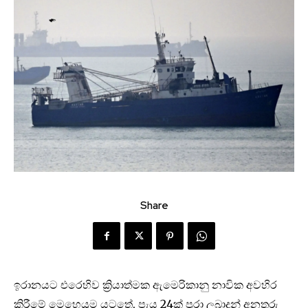
Share
ඉරානයට එරෙහිව ක්‍රියාත්මක ඇමෙරිකානු නාවික අවහිර
කිරීමේ මෙහෙයුම යටතේ, පැය 24ක් පුරා ලබාදුන් අනතුරු