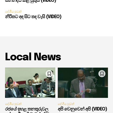
සන්නද්ධ කළ යුතුයි (VIDEO)
දේශීය පුවත්
නිරිතට අද සිට තද වැසි (VIDEO)
Local News
දේශීය පුවත්
දේශීය පුවත්
රජයේ ඉහළ තනතුරුවල
අපි වෙනුවෙන් අපි (VIDEO)