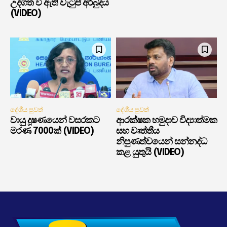
උද්ගත වී ඇති වැටුප් අර්බුදය
(VIDEO)
දේශීය පුවත්
දේශීය පුවත්
වායු දූෂණයෙන් වසරකට
ආරක්ෂක හමුදාව විද්‍යාත්මක
මරණ 7000ක් (VIDEO)
සහ වෘත්තීය
නිපුණත්වයෙන් සන්නද්ධ
කළ යුතුයි (VIDEO)