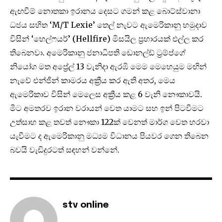
ඇඟවීම් නොතකා ඉරානය දෙසට ගමන් කළ බොට්ස්වානා
ධජය සහිත ‘M/T Lexie’ තෙල් නැවට ඇමෙරිකානු හමුදාව
විසින් ‘හෙල්ෆයර්’ (Hellfire) මිසයිල ප්‍රහාරයක් එල්ල කර
තිබෙනවා. අමෙරිකානු ජනාධිපති ඩොනල්ඩ් ට්‍රම්ප්ගේ
නියෝග මත අප්‍රේල් 13 වැනිදා ඇරඹි මෙම මෙහෙයුම මඟින්
නැවේ එන්ජින් කාමරය අක්‍රීය කර ඇති අතර, මෙය
ඇමෙරිකාව විසින් මෙලෙස අක්‍රීය කළ 6 වැනි නෞකාවයි.
මීට අමතරව ඉරාන වරායන් වෙත යාමට සහ ඉන් පිටවීමට
උත්සාහ කළ තවත් නෞකා 122ක් වෙනත් මාර්ග වෙත හරවා
යැවීමට ද ඇමෙරිකානු මධ්‍යම විධානය පියවර ගෙන තිබෙන
බවයි වැඩිදුරටත් සඳහන් වන්නේ.
stv online