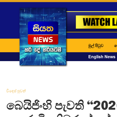
මුල් පිටුව
ද
English News
විදෙස් පුවත්
බෙයිජිංහි පැවති “2