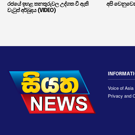
රජයේ ඉහළ තනතුරුවල උද්ගත වී ඇති
අපි වෙනුවෙන
වැටුප් අර්බුදය (VIDEO)
INFORMAT
Voice of Asi
Privacy and C