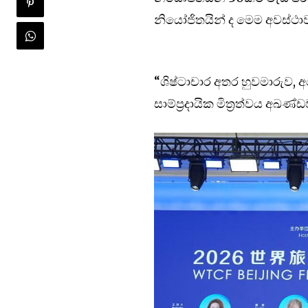
නියෝජිතයින් ද මෙම අවස්ථාව
“ශිෂ්ටාචාර අතර හුවමාරුව, අ
සාම්ප්‍රදායික මිත්‍රත්වය 