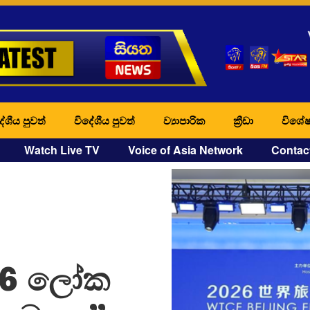
ේශීය පුවත්
විදේශීය පුවත්
ව්‍යාපාරික
ක්‍රීඩා
විශේෂ
Watch Live TV
Voice of Asia Network
Contac
026 ලෝක