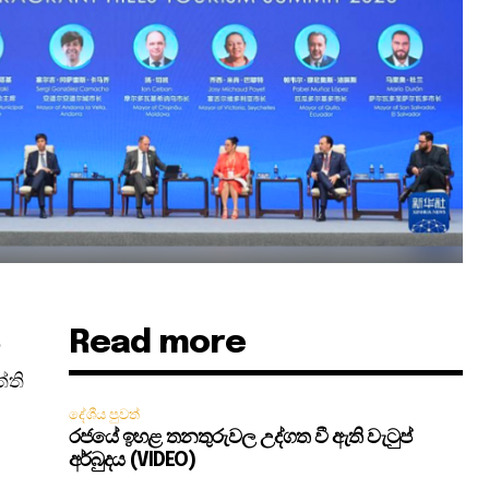
Read more
ට
්ති
දේශීය පුවත්
රජයේ ඉහළ තනතුරුවල උද්ගත වී ඇති වැටුප්
අර්බුදය (VIDEO)