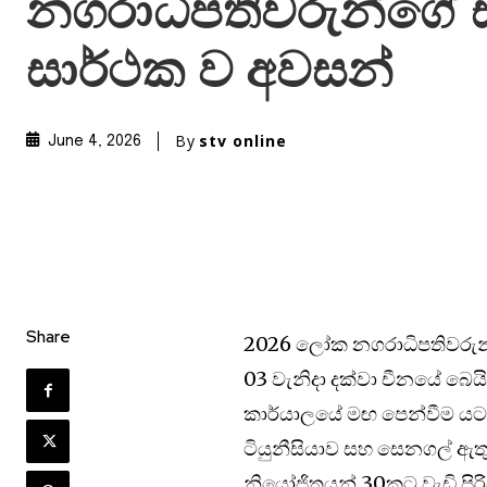
නගරාධිපතිවරුන්ගේ 
සාර්ථක ව අවසන්
By
stv online
June 4, 2026
Share
2026 ලෝක නගරාධිපතිවරුන්
03 වැනිදා දක්වා චීනයේ බෙයිජ
කාර්යාලයේ මඟ පෙන්වීම යට
ටියුනීසියාව සහ සෙනගල් ඇතු
නියෝජිතයන් 30කට වැඩි ප