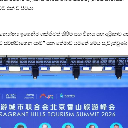
ට එක් ව සිටියා.
න්‍යෝන්‍ය ඉගෙනීම ශක්තිමත් කිරීම සහ චීනය සහ අප්‍රිකාව 
අඛණ්ඩව පවත්වාගෙන යාම” යන තේමාව යටතේ මෙය පැවැත්වුණා