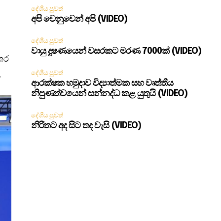
දේශීය පුවත්
අපි වෙනුවෙන් අපි (VIDEO)
දේශීය පුවත්
වායු දූෂණයෙන් වසරකට මරණ 7000ක් (VIDEO)
අතර
.
දේශීය පුවත්
ආරක්ෂක හමුදාව විද්‍යාත්මක සහ වෘත්තීය
නිපුණත්වයෙන් සන්නද්ධ කළ යුතුයි (VIDEO)
දේශීය පුවත්
නිරිතට අද සිට තද වැසි (VIDEO)