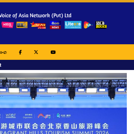
ාංග
t