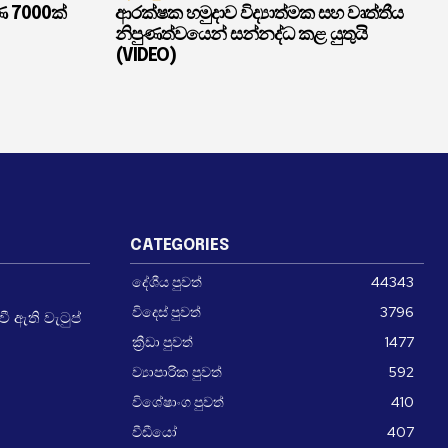
ණ 7000ක්
ආරක්ෂක හමුදාව විද්‍යාත්මක සහ වෘත්තීය
නිපුණත්වයෙන් සන්නද්ධ කළ යුතුයි
(VIDEO)
CATEGORIES
දේශීය පුවත්
44343
විදෙස් පුවත්
3796
 ඇති වැටුප්
ක්‍රීඩා පුවත්
1477
ව්‍යාපාරික පුවත්
592
විශේෂාංග පුවත්
410
වීඩීයෝ
407