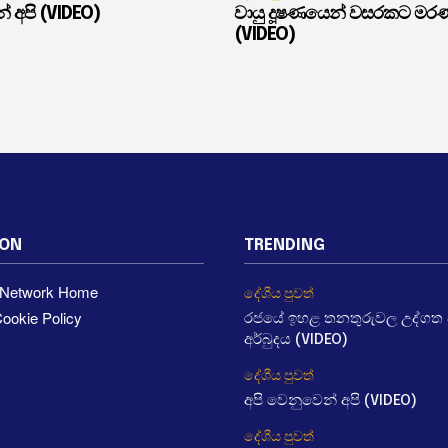
් අපි (VIDEO)
වායු දූෂණයෙන් වසරකට මර
(VIDEO)
ION
TRENDING
a Network Home
දේශීය පුවත්
ookie Policy
රජයේ ඉහළ තනතුරුවල උද්ගත වී
අර්බුදය (VIDEO)
දේශීය පුවත්
අපි වෙනුවෙන් අපි (VIDEO)
දේශීය පුවත්