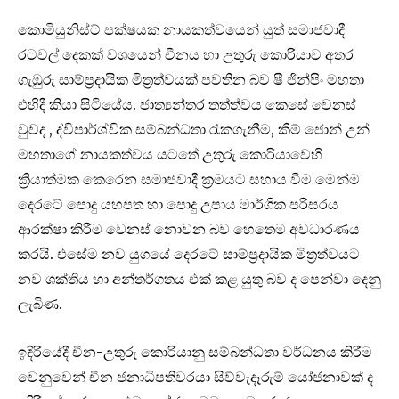
කොමියුනිස්ට් පක්ෂයක නායකත්වයෙන් යුත් සමාජවාදී
රටවල් දෙකක් වශයෙන් චීනය හා උතුරු කොරියාව අතර
ගැඹුරු සාම්ප්‍රදායික මිත්‍රත්වයක් පවතින බව ෂී ජින්පිං මහතා
එහිදී කියා සිටියේය. ජාත්‍යන්තර තත්ත්වය කෙසේ වෙනස්
වුවද , ද්විපාර්ශ්වික සම්බන්ධතා රැකගැනීම, කිම් ජොන් උන්
මහතාගේ නායකත්වය යටතේ උතුරු කොරියාවෙහි
ක්‍රියාත්මක කෙරෙන සමාජවාදී ක්‍රමයට සහාය වීම මෙන්ම
දෙරටේ පොදු යහපත හා පොදු උපාය මාර්ගික පරිසරය
ආරක්ෂා කිරීම වෙනස් නොවන බව හෙතෙම අවධාරණය
කරයි. එසේම නව යුගයේ දෙරටේ සාම්ප්‍රදායික මිත්‍රත්වයට
නව ශක්තිය හා අන්තර්ගතය එක් කළ යුතු බව ද පෙන්වා දෙනු
ලැබිණ.
ඉදිරි‍යේදී චීන-උතුරු කොරියානු සම්බන්ධතා වර්ධනය කිරීම
වෙනුවෙන් චීන ජනාධිපතිවරයා සිව්වැදෑරුම් යෝජනාවක් ද