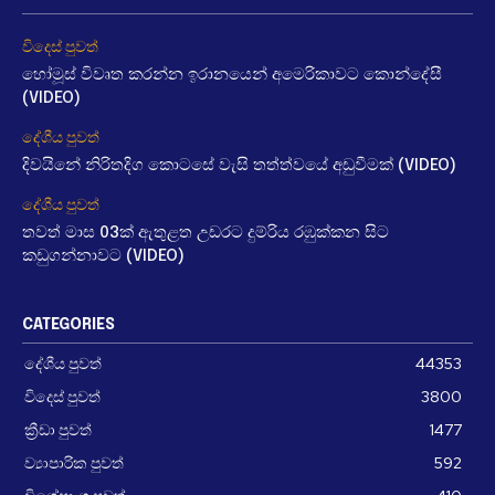
විදෙස් පුවත්
හෝමූස් විවෘත කරන්න ඉරානයෙන් අමෙරිකාවට කොන්දේසී
(VIDEO)
දේශීය පුවත්
දිවයිනේ නිරිතදිග කොටසේ වැසි තත්ත්වයේ අඩුවීමක් (VIDEO)
දේශීය පුවත්
තවත් මාස 03ක් ඇතුළත උඩරට දුම්රිය රඹුක්කන සිට
කඩුගන්නාවට (VIDEO)
CATEGORIES
දේශීය පුවත්
44353
විදෙස් පුවත්
3800
ක්‍රීඩා පුවත්
1477
ව්‍යාපාරික පුවත්
592