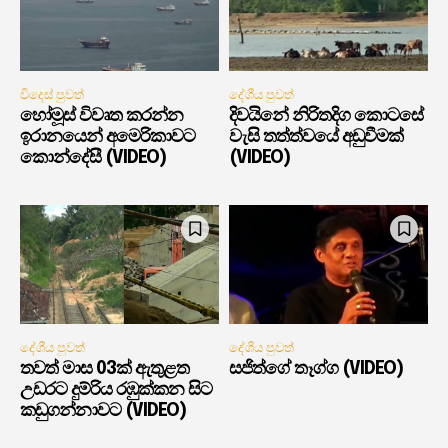
විදෙස් පුවත්
දේශීය පුවත්
හෝමූස් විවෘත කරන්න
දිවයිනේ නිරිතදිග කොටසේ
ඉරානයෙන් අමෙරිකාවට
වැසි තත්ත්වයේ අඩුවීමක්
කොන්දේසී (VIDEO)
(VIDEO)
දේශීය පුවත්
දේශීය පුවත්
තවත් මාස 03ක් ඇතුළත
සජිත්ගේ තෑග්ග (VIDEO)
උඩරට දුම්රිය රඹුක්කන සිට
කඩුගන්නාවට (VIDEO)