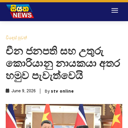
විදෙස් පුවත්
චීන ජනපති සහ උතුරු
කොරියානු නායකයා අතර
හමුව පැවැත්වෙයි
By
stv online
June 9, 2026