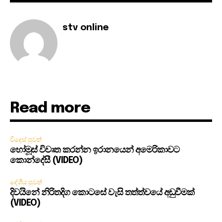
stv online
Read more
විදෙස් පුවත්
හෝමූස් විවෘත කරන්න ඉරානයෙන් අමෙරිකාවට
කොන්දේසී (VIDEO)
දේශීය පුවත්
දිවයිනේ නිරිතදිග කොටසේ වැසි තත්ත්වයේ අඩුවීමක්
(VIDEO)