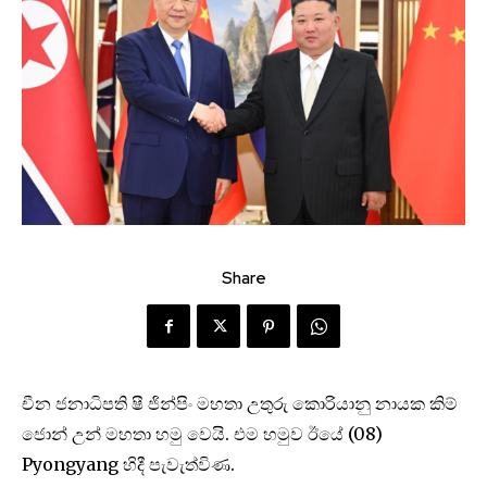
Share
චීන ජනාධිපති ෂී ජින්පිං මහතා උතුරු කොරියානු නායක කිම්
ජොන් උන් මහතා හමු වෙයි. එම හමුව ඊයේ (08)
Pyongyang හිදී පැවැත්විණ.