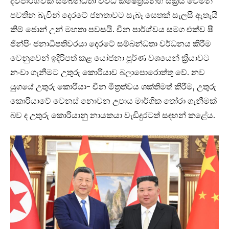
ද්විපාර්ශ්වික සම්බන්ධතා විවිධ ක්ෂේත්‍රයන්හි සක්‍රිය වෙමින්
පවතින බැවින් දෙරටේ ජනතාවට සැබෑ සෙතක් සැලසී ඇතැයි
කිම් ‍ජොන් උන් මහතා පවසයි. චීන පාර්ශ්වය සමග එක්ව ෂී
ජින්පිං ජනාධිපතිවරයා දෙරටේ සම්බන්ධතා වර්ධනය කිරීම
වෙනුවෙන් ඉදිරිපත් කළ යෝජනා පූර්ණ වශයෙන් ක්‍රියාවට
නංවා ගැනීමට උතුරු ‍කොරියාව බලාපොරොත්තු වේ. නව
යුගයේ උතුරු කොරියා- චීන මිත්‍රත්වය ශක්තිමත් කිරීම, උතුරු
කොරියාවේ වෙනස් නොවන උපාය මාර්ගික තෝරා ගැනීමක්
බව ද උතුරු කොරියානු නායකයා වැඩිදුරටත් සඳහන් කළේය.