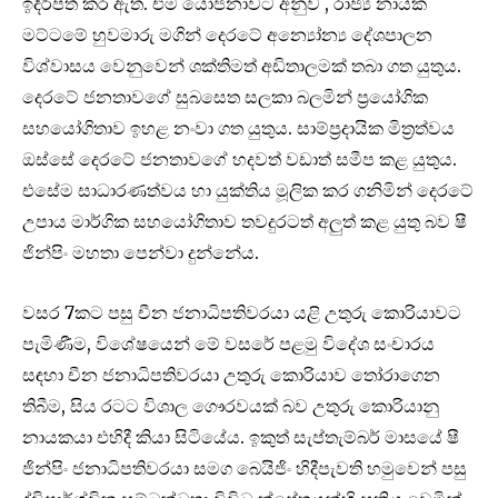
ඉදිරිපත් කර ඇත. එම යෝජනාවට අනුව , රාජ්‍ය නායක
මට්ටමේ හුවමාරු මගින් දෙරටේ අන්‍යෝන්‍ය දේශපාලන
විශ්වාසය වෙනුවෙන් ශක්තිමත් අඩිතාලමක් තබා ගත යුතුය.
දෙරටේ ජනතාවගේ සුබසෙත සලකා බලමින් ප්‍රයෝගික
සහයෝගිතාව ඉහළ නංවා‍ ගත යුතුය. සාම්ප්‍රදායික මිත්‍රත්වය
ඔස්සේ දෙරටේ ජනතාවගේ හදවත් වඩාත් සමීප කළ යුතුය.
එසේම සාධාරණත්වය හා යුක්තිය මූලික කර ගනිමින් දෙරටේ
උපාය මාර්ගික සහයෝගිතාව තවදුරටත් අලුත් කළ යුතු බව ෂී
ජින්පිං මහතා පෙන්වා දුන්නේය.
වසර 7කට පසු චීන ජනාධිපතිවරයා යළි උතුරු කොරියාවට
පැමිණීම, විශේෂයෙන් මේ වසරේ පළමු විදේශ සංචාරය
සඳහා චීන ජනාධිපතිවරයා උතුරු කොරියාව තෝරාගෙන
තිබීම, සිය රටට විශාල ගෞරවයක් බව උතුරු කොරියානු
නායකයා එහිදී කියා සිටියේය. ඉකුත් සැප්තැම්බර් මාසයේ ෂී
ජින්පිං ජනාධිපතිවරයා සමග බෙයිජිං හිදීපැවති හමුවෙන් පසු