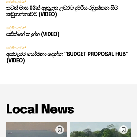
දේශීය පුවත්
තවත් මාස 03ක් ඇතුළත උඩරට දුම්රිය රඹුක්කන සිට
කඩුගන්නාවට (VIDEO)
දේශීය පුවත්
සජිත්ගේ තෑග්ග (VIDEO)
දේශීය පුවත්
අයවැයට යෝජනා දෙන්න “BUDGET PROPOSAL HUB”
(VIDEO)
Local News