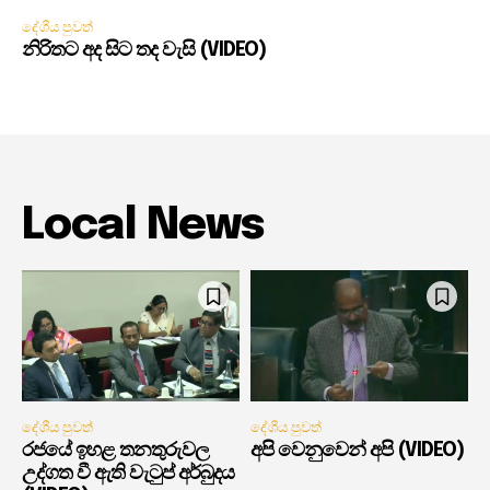
දේශීය පුවත්
නිරිතට අද සිට තද වැසි (VIDEO)
Local News
දේශීය පුවත්
දේශීය පුවත්
රජයේ ඉහළ තනතුරුවල
අපි වෙනුවෙන් අපි (VIDEO)
උද්ගත වී ඇති වැටුප් අර්බුදය