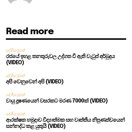
Read more
දේශීය පුවත්
රජයේ ඉහළ තනතුරුවල උද්ගත වී ඇති වැටුප් අර්බුදය
(VIDEO)
දේශීය පුවත්
අපි වෙනුවෙන් අපි (VIDEO)
දේශීය පුවත්
වායු දූෂණයෙන් වසරකට මරණ 7000ක් (VIDEO)
දේශීය පුවත්
ආරක්ෂක හමුදාව විද්‍යාත්මක සහ වෘත්තීය නිපුණත්වයෙන්
සන්නද්ධ කළ යුතුයි (VIDEO)