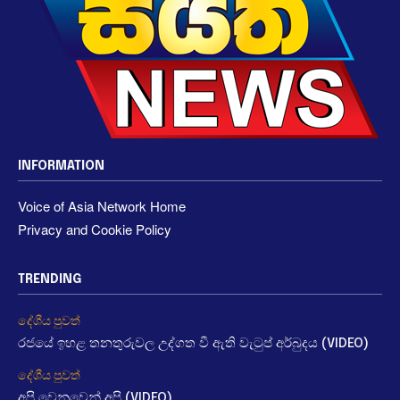
INFORMATION
Voice of Asia Network Home
Privacy and Cookie Policy
TRENDING
දේශීය පුවත්
රජයේ ඉහළ තනතුරුවල උද්ගත වී ඇති වැටුප් අර්බුදය (VIDEO)
දේශීය පුවත්
අපි වෙනුවෙන් අපි (VIDEO)