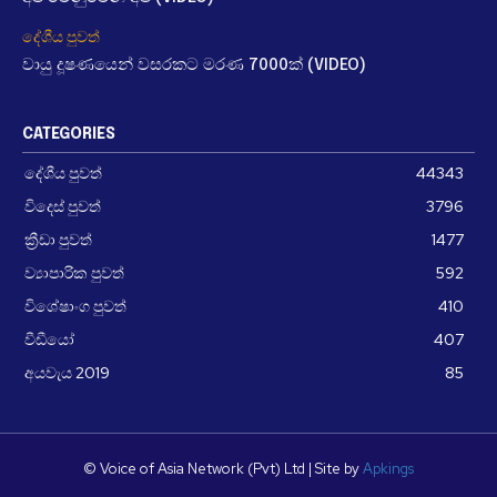
දේශීය පුවත්
වායු දූෂණයෙන් වසරකට මරණ 7000ක් (VIDEO)
CATEGORIES
දේශීය පුවත්
44343
විදෙස් පුවත්
3796
ක්‍රීඩා පුවත්
1477
ව්‍යාපාරික පුවත්
592
විශේෂාංග පුවත්
410
වීඩීයෝ
407
අයවැය 2019
85
© Voice of Asia Network (Pvt) Ltd | Site by
Apkings