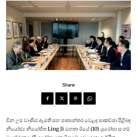
Share
චීන උප වාණිජ ඇමති සහ ජාත්‍යන්තර වෙළඳ සාකච්ඡා පිළිබඳ
නියෝජ්‍ය නියෝජිත Ling Ji මහතා ඊයේ (10) යුරෝපා සංගම්