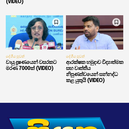
(VIDEO)
දේශීය පුවත්
දේශීය පුවත්
වායු දූෂණයෙන් වසරකට
ආරක්ෂක හමුදාව විද්‍යාත්මක
මරණ 7000ක් (VIDEO)
සහ වෘත්තීය
නිපුණත්වයෙන් සන්නද්ධ
කළ යුතුයි (VIDEO)