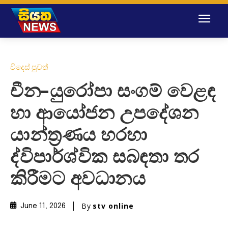
විදෙස් පුවත්
චීන-යුරෝපා සංගම් වෙළඳ
හා ආයෝජන උපදේශන
යාන්ත්‍රණය හරහා
ද්විපාර්ශ්වික සබඳතා තර
කිරීමට අවධානය
By
stv online
June 11, 2026