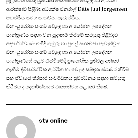
මූලස්ථානයේදී යුරෝපා කොමිසමේ වෙළඳ හා ආර්ථික
ආරක්ෂාව පිළිබඳ අධ්‍යක්ෂ ජනරාල් Ditte Juul Jorgensen
මහත්මිය සමග සාකච්ඡා පැවැත්වීය.
චීන-යුරෝපා සංගම් වෙළඳ හා ආයෝජන උපදේශන
යාන්ත්‍රණය සඳහා වන සූදානම් කිරීමේ කටයුතු පිළිබඳව
දෙපාර්ශ්වයම එහිදී ගැඹුරු හා පුළුල් සාකච්ඡා පැවැත්වූහ.
චීන-යුරෝපා සංගම් වෙළඳ හා ආයෝජන උපදේශන
යාන්ත්‍රණයේ පළමු රැස්වීමේදී ප්‍රායෝගික ප්‍රතිඵල අත්කර
ගැනීම,ද්විපාර්ශ්වික ආර්ථික හා වෙළඳ සබඳතා ස්ථාවර කිරීම
සහ ඒවායේ තිරසාර සංවර්ධනය ප්‍රවර්ධනය සඳහා කටයුතු
කිරීමට ද දෙපාර්ශ්වයම එකඟත්වය පළ කර තිබේ.
stv online