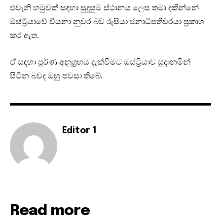
එවැනි හමුවක් සඳහා සුදුසුම ස්ථානය ලෙස තමා දකින්නේ
ඔස්ට්‍රියාවේ වියනා නුවර බව රුසියා ජනාධිපතිවරයා ප්‍රකාශ
කර ඇත.
ඒ සඳහා පූර්ණ අනුග්‍රහය දැක්වීමට ඔස්ට්‍රියාව සූදානමින්
සිටින බවද ඔහු පවසා තිබේ.
Editor 1
Read more