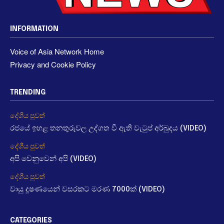
INFORMATION
Voice of Asia Network Home
Privacy and Cookie Policy
TRENDING
දේශීය පුවත්
රජයේ ඉහළ තනතුරුවල උද්ගත වී ඇති වැටුප් අර්බුදය (VIDEO)
දේශීය පුවත්
අපි වෙනුවෙන් අපි (VIDEO)
දේශීය පුවත්
වායු දූෂණයෙන් වසරකට මරණ 7000ක් (VIDEO)
CATEGORIES