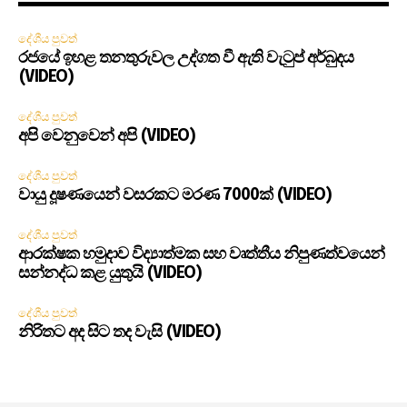
දේශීය පුවත්
රජයේ ඉහළ තනතුරුවල උද්ගත වී ඇති වැටුප් අර්බුදය
(VIDEO)
දේශීය පුවත්
අපි වෙනුවෙන් අපි (VIDEO)
දේශීය පුවත්
වායු දූෂණයෙන් වසරකට මරණ 7000ක් (VIDEO)
දේශීය පුවත්
ආරක්ෂක හමුදාව විද්‍යාත්මක සහ වෘත්තීය නිපුණත්වයෙන්
සන්නද්ධ කළ යුතුයි (VIDEO)
දේශීය පුවත්
නිරිතට අද සිට තද වැසි (VIDEO)