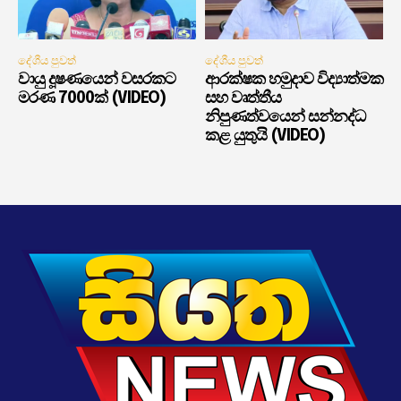
දේශීය පුවත්
දේශීය පුවත්
වායු දූෂණයෙන් වසරකට
ආරක්ෂක හමුදාව විද්‍යාත්මක
මරණ 7000ක් (VIDEO)
සහ වෘත්තීය
නිපුණත්වයෙන් සන්නද්ධ
කළ යුතුයි (VIDEO)