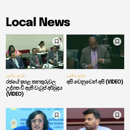
Local News
දේශීය පුවත්
දේශීය පුවත්
රජයේ ඉහළ තනතුරුවල
අපි වෙනුවෙන් අපි (VIDEO)
උද්ගත වී ඇති වැටුප් අර්බුදය
(VIDEO)