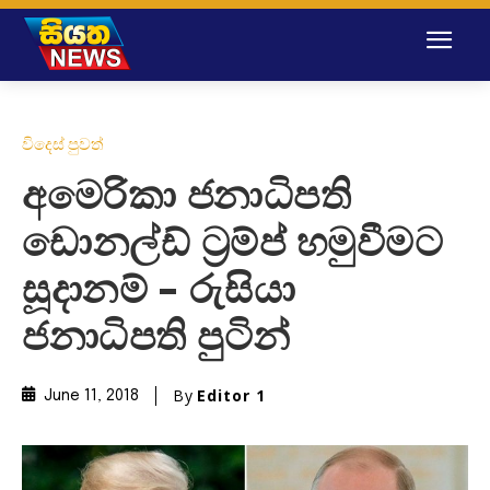
විදෙස් පුවත්
අමෙරිකා ජනාධිපති
ඩොනල්ඩ් ට්‍රම්ප් හමුවීමට
සූදානම් – රුසියා
ජනාධිපති පුටින්
By
Editor 1
June 11, 2018