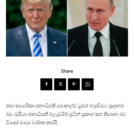
Share
තමා අමෙරිකා ජනාධිපති ඩොනල්ඩ් ට්‍රම්ප් හමුවීමට සූදානම්
බව රුසියා ජනාධිපති ව්ලැඩ්මීර් පුටින් ප්‍රකාශ කර තිබ‌ෙ‌න බව
විදෙස් මාධ්‍ය වාර්තා කරයි.