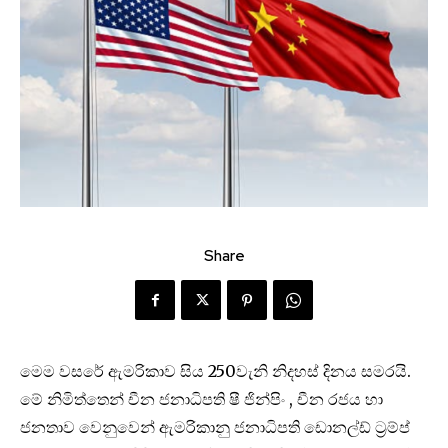
Share
මෙම වස‍රේ ඇමරිකාව සිය 250වැනි නිදහස් දිනය සමරයි.
මේ නිමිත්තෙන් චීන ජනාධිපති ෂී ජින්පිං , චීන රජය හා
ජනතාව වෙනුවෙන් ඇමරිකානු ජනාධිපති ඩොනල්ඩ් ට්‍රම්ප්