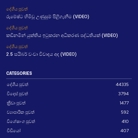
දේශීය පුවත්
රුමේෂ්ට හිමිවූ උණුසුම් පිළිගැනීම (VIDEO)
දේශීය පුවත්
කඩිනමින් යුක්තිය ඉටුකරන අධිකරණ පද්ධතියක් (VIDEO)
දේශීය පුවත්
2.5 සයිබර් වංචා විවාදය අද (VIDEO)
CATEGORIES
දේශීය පුවත්
44335
විදෙස් පුවත්
3794
ක්‍රීඩා පුවත්
1477
ව්‍යාපාරික පුවත්
592
විශේෂාංග පුවත්
410
වීඩීයෝ
407