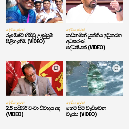
දේශීය පුවත්
දේශීය පුවත්
රුමේෂ්ට හිමිවූ උණුසුම්
කඩිනමින් යුක්තිය ඉටුකරන
පිළිගැනීම (VIDEO)
අධිකරණ
පද්ධතියක් (VIDEO)
දේශීය පුවත්
දේශීය පුවත්
2.5 සයිබර් වංචා විවාදය අද
හෙට සිට වැඩිවෙන
(VIDEO)
වැස්ස (VIDEO)