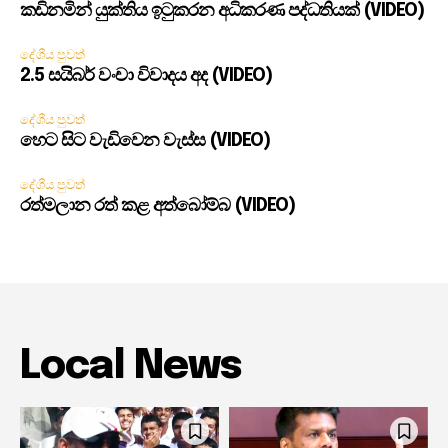
කඩිනමින් යුක්තිය ඉටුකරන අධිකරණ පද්ධතියක් (VIDEO)
දේශීය පුවත්
2.5 සයිබර් වංචා විවාදය අද (VIDEO)
දේශීය පුවත්
හෙට සිට වැඩිවෙන වැස්ස (VIDEO)
දේශීය පුවත්
රත්මලාන රත් කළ අත්බෝම්බ (VIDEO)
Local News