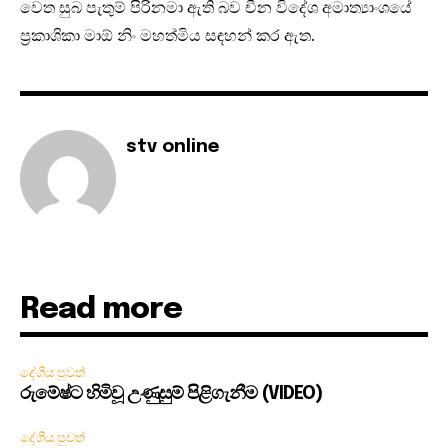
වෙත සුබ පැතුම් පිරිනමා ඇති බව චීන විදේශ අමාත්‍යාංශයේ
ප්‍රකාශිකා මාඕ නිං මහත්මිය සඳහන් කර ඇත.
stv online
Read more
දේශීය පුවත්
රුමේෂ්ට හිමිවූ උණුසුම් පිළිගැනීම (VIDEO)
දේශීය පුවත්