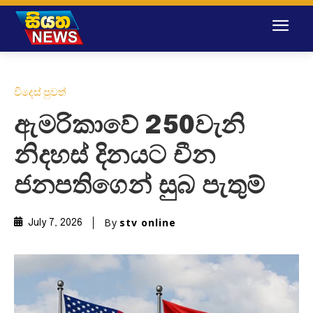
විදෙස් පුවත්
ඇමරිකාවේ 250වැනි
නිදහස් දිනයට චීන
ජනපතිගෙන් සුබ පැතුම්
By
stv online
July 7, 2026