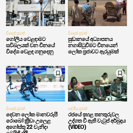
විදෙස් පුවත්
විදෙස් පුවත්
ගෝලීය වෙළඳාමට
සුඩානයේ අධ්‍යාපනය
සවිබලයක් වන චීනයේ
නගාසිටුවීමට චීනයෙන්
විදේශ වෙළඳ ගනුදෙනු
ලෝක ප්‍රජාවට ඇරයුමක්
විදෙස් පුවත්
දේශීය පුවත්
දෙවන ලෝක මානවරූපී
රජයේ ඉහළ තනතුරුවල
රොබෝ ක්‍රීඩා උලෙළ
උද්ගත වී ඇති වැටුප් අර්බුදය
අගෝස්තු 22 වැනිදා
(VIDEO)