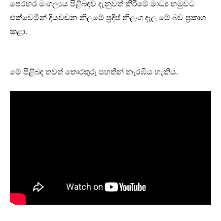
පෙරහර මංගල්‍යය පිළිබඳව දැනුවත් කිරීමේ මාධ්‍ය හමුවට
එක්වෙමින් දියවඩන නිලමේ ප්‍රදීප් නිලංග දෑල මේ බව ප්‍රකාශ
කළා.
මේ පිළිබඳ තවත් තොරතුරු පහතින් නැරඹිය හැකිය.