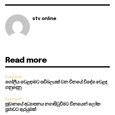
stv online
Read more
විදෙස් පුවත්
ගෝලීය වෙළඳාමට සවිබලයක් වන චීනයේ විදේශ වෙළඳ
ගනුදෙනු
විදෙස් පුවත්
සුඩානයේ අධ්‍යාපනය නගාසිටුවීමට චීනයෙන් ලෝක
ප්‍රජාවට ඇරයුමක්