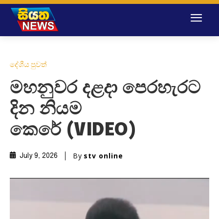
දේශීය පුවත්
මහනුවර දළදා පෙරහැරට
දින නියම
කෙරේ (VIDEO)
By
stv online
July 9, 2026