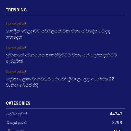
TRENDING
විදෙස් පුවත්
ගෝලීය වෙළඳාමට සවිබලයක් වන චීනයේ විදේශ වෙළඳ
ගනුදෙනු
විදෙස් පුවත්
සුඩානයේ අධ්‍යාපනය නගාසිටුවීමට චීනයෙන් ලෝක ප්‍රජාවට
ඇරයුමක්
විදෙස් පුවත්
දෙවන ලෝක මානවරූපී රොබෝ ක්‍රීඩා උලෙළ අගෝස්තු 22
වැනිදා බෙයිජිංහිදී
CATEGORIES
දේශීය පුවත්
44343
විදෙස් පුවත්
3799