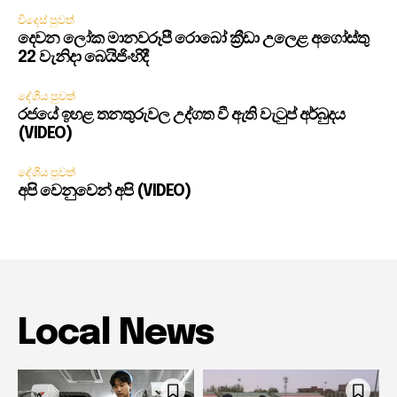
විදෙස් පුවත්
දෙවන ලෝක මානවරූපී රොබෝ ක්‍රීඩා උලෙළ අගෝස්තු
22 වැනිදා බෙයිජිංහිදී
දේශීය පුවත්
රජයේ ඉහළ තනතුරුවල උද්ගත වී ඇති වැටුප් අර්බුදය
(VIDEO)
දේශීය පුවත්
අපි වෙනුවෙන් අපි (VIDEO)
Local News