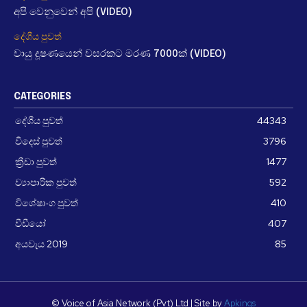
අපි වෙනුවෙන් අපි (VIDEO)
දේශීය පුවත්
වායු දූෂණයෙන් වසරකට මරණ 7000ක් (VIDEO)
CATEGORIES
දේශීය පුවත්
44343
විදෙස් පුවත්
3796
ක්‍රීඩා පුවත්
1477
ව්‍යාපාරික පුවත්
592
විශේෂාංග පුවත්
410
වීඩීයෝ
407
අයවැය 2019
85
© Voice of Asia Network (Pvt) Ltd | Site by
Apkings