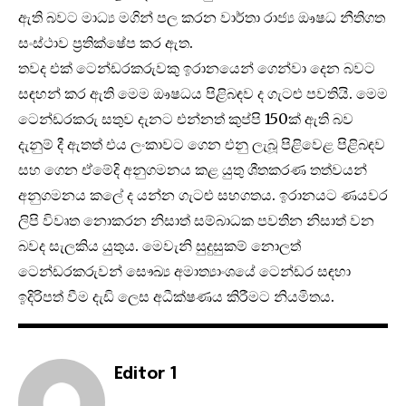
ඇති බවට මාධ්‍ය මගින් පල කරන වාර්තා රාජ්‍ය ඖෂධ නීතිගත
සංස්ථාව ප්‍රතික්ෂේප කර ඇත.
තවද එක් ටෙන්ඩරකරුවකු ඉරානයෙන් ගෙන්වා දෙන බවට
සඳහන් කර ඇති මෙම ඖෂධය පිළිබඳව ද ගැටළු පවතියි. මෙම
ටෙන්ඩරකරු සතුව දැනට එන්නත් කුප්පි 150ක් ඇති බව
දැනුම් දී ඇතත් එය ලංකාවට ගෙන එනු ලැබූ පිළිවෙළ පිළිබඳව
සහ ගෙන ඒමේදි අනුගමනය කළ යුතු ශීතකරණ තත්වයන්
අනුගමනය කලේ ද යන්න ගැටළු සහගතය. ඉරානයට ණයවර
ලිපි විවෘත නොකරන නිසාත් සම්බාධක පවතින නිසාත් වන
බවද සැලකිය යුතුය. මෙවැනි සුදුසුකම් නොලත්
ටෙන්ඩරකරුවන් සෞඛ්‍ය අමාත්‍යාංශයේ ටෙන්ඩර සඳහා
ඉදිරිපත් වීම දැඩි ලෙස අධීක්ෂණය කිරීමට නියමිතය.
Editor 1