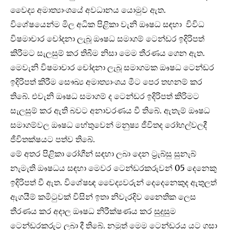
වෛද්‍ය අමාත්‍යාංශයේ අවධානය යොමුව ඇත.
විශේෂයෙන්ම මිල අධික පිළිකා වැනි ඖෂධ සඳහා විවිධ
විෂමාචාර චෝදනා ලැබූ ඖෂධ සමාගම් ටෙන්ඩර ඉදිරිපත්
කිරීමට සැලසුම් කර තිබීම නිසා මෙම තීරණය ගෙන ඇත.
මෙවැනි විෂමාචාර චෝදනා ලැබූ සමාගමක ඖෂධ ටෙන්ඩර
ඉදිරිපත් කිරීම සෞඛ්‍ය අමාත්‍යාංශය මීට පෙර තහනම් කර
තිබේ. එවැනි ඖෂධ සමාගම් ද ටෙන්ඩර ඉදිරිපත් කිරිමට
සැලසුම් කර ඇති බවට අනාවරණය වී තිබේ. ඇතැම් ඖෂධ
සමාගම්වල ඖෂධ හේතුවෙන් මනුෂ්‍ය ජීවිතද රෝහල්වලදී
ජීවිතක්ෂයට පත්ව තිබේ.
මේ අතර පිළිකා රෝගීන් සඳහා ලබා දෙන ට්‍රැබ්සු සුනැබ්
නැමැති ඖෂධය සඳහා මෙවර ටෙන්ඩරකරුවන් 05 දෙනෙකු
ඉදිරිපත් වී ඇත. විශේෂඥ වෛද්‍යවරුන් දෙදෙනෙකුද ඇතුලත්
ඇගයීම් කමිටුවක් විසින් ඉතා නිවැරදිව නෛතික ලෙස
තීරණය කර අදාල ඖෂධ නිරීක්ෂණය කර සුදුසුම
ටෙන්ඩරකරුට ලබා දී තිබේ. නමුත් මෙම ටෙන්ඩරය යට ගසා