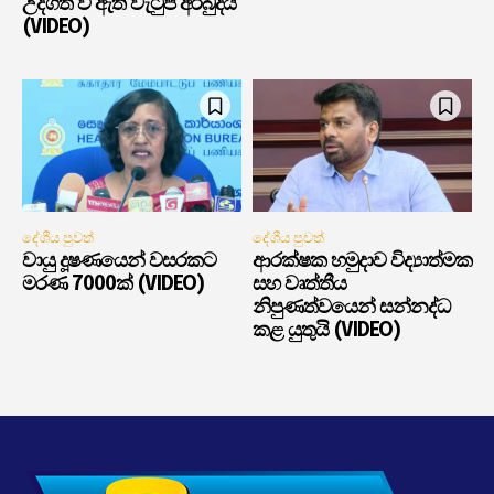
උද්ගත වී ඇති වැටුප් අර්බුදය
(VIDEO)
දේශීය පුවත්
දේශීය පුවත්
වායු දූෂණයෙන් වසරකට
ආරක්ෂක හමුදාව විද්‍යාත්මක
මරණ 7000ක් (VIDEO)
සහ වෘත්තීය
නිපුණත්වයෙන් සන්නද්ධ
කළ යුතුයි (VIDEO)