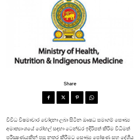
Share
විවිධ විෂමාචාර චෝදනා ලබා සිටින ඖෂධ සමාගම් සෞඛ්‍ය
අමාත්‍යාංශයේ රෝහල් සඳහා ටෙන්ඩර ඉදිරිපත් කිරිම විධිමත්
පරීක්‍ෂණයකින් පසු නතර කිරීමට සෞඛ්‍ය පෝෂණ සහ දේශීය