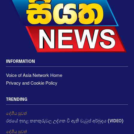
INFORMATION
Voice of Asia Network Home
Privacy and Cookie Policy
TRENDING
දේශීය පුවත්
රජයේ ඉහළ තනතුරුවල උද්ගත වී ඇති වැටුප් අර්බුදය (VIDEO)
දේශීය පුවත්