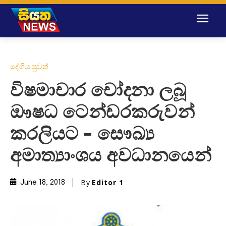
දේශීය පුවත්
විෂමාචාර චෝදනා ලබූ
ඖෂධ ටෙන්ඩරකරුවන්
කරලියට – සෞඛ්‍ය
අමාත්‍යාංශය අවධානයෙන්
By
Editor 1
June 18, 2018