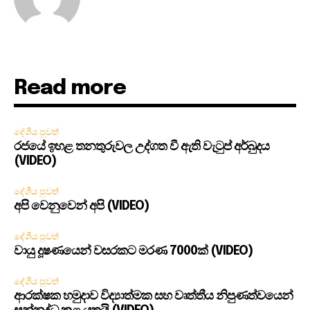
Read more
දේශීය පුවත්
රජයේ ඉහළ තනතුරුවල උද්ගත වී ඇති වැටුප් අර්බුදය
(VIDEO)
දේශීය පුවත්
අපි වෙනුවෙන් අපි (VIDEO)
දේශීය පුවත්
වායු දූෂණයෙන් වසරකට මරණ 7000ක් (VIDEO)
දේශීය පුවත්
ආරක්ෂක හමුදාව විද්‍යාත්මක සහ වෘත්තීය නිපුණත්වයෙන්