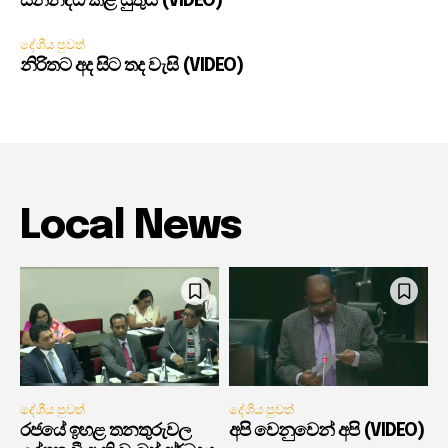
සන්නද්ධ කළ යුතුයි (VIDEO)
දේශීය පුවත්
නිරිතට අද සිට තද වැසි (VIDEO)
Local News
දේශීය පුවත්
දේශීය පුවත්
රජයේ ඉහළ තනතුරුවල
අපි වෙනුවෙන් අපි (VIDEO)