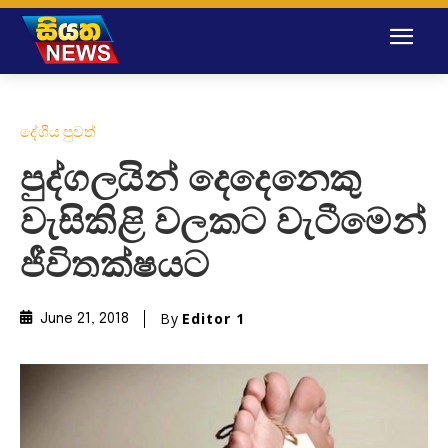
දේශීය පුවත්
පුද්ගලයින් දෙදෙනෙකු
වැසිකිළි වලකට වැටීමෙන්
ජීවිතක්ෂයට
By
Editor 1
June 21, 2018