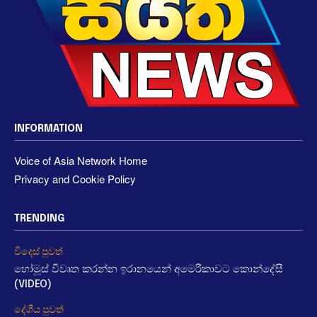
INFORMATION
Voice of Asia Network Home
Privacy and Cookie Policy
TRENDING
විදෙස් පුවත්
හෝමූස් විවෘත කරන්න ඉරානයෙන් අමෙරිකාවට කොන්දේසී
(VIDEO)
දේශීය පුවත්