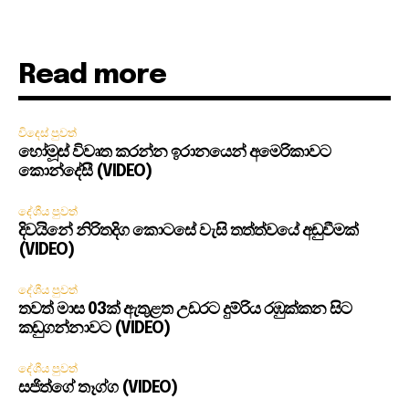
Read more
විදෙස් පුවත්
හෝමූස් විවෘත කරන්න ඉරානයෙන් අමෙරිකාවට
කොන්දේසී (VIDEO)
දේශීය පුවත්
දිවයිනේ නිරිතදිග කොටසේ වැසි තත්ත්වයේ අඩුවීමක්
(VIDEO)
දේශීය පුවත්
තවත් මාස 03ක් ඇතුළත උඩරට දුම්රිය රඹුක්කන සිට
කඩුගන්නාවට (VIDEO)
දේශීය පුවත්
සජිත්ගේ තෑග්ග (VIDEO)