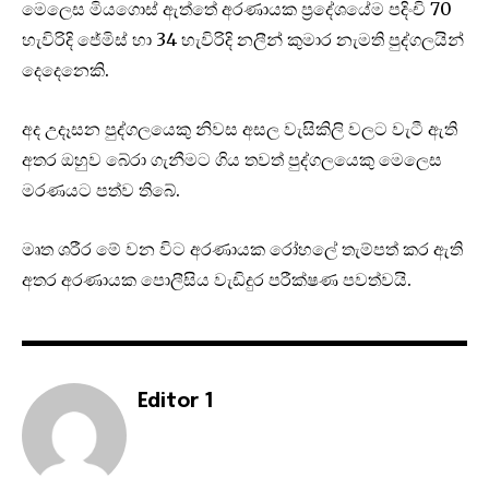
මෙලෙස මියගොස් ඇත්තේ අරණායක ප්‍රදේශයේම පදිංචි 70
හැවිරිදි ජේමිස් හා 34 හැවිරිදි නලීන් කුමාර නැමති පුද්ගලයින්
දෙදෙනෙකි.
අද උදෑසන පුද්ගලයෙකු නිවස අසල වැසිකිලි වලට වැටී ඇති
අතර ඔහුව බේරා ගැනීමට ගිය තවත් පුද්ගලයෙකු මෙලෙස
මරණයට පත්ව තිබේ.
මෘත ශරීර මේ වන විට අරණායක රෝහලේ තැම්පත් කර ඇති
අතර අරණායක පොලීසිය වැඩිදුර පරීක්ෂණ පවත්වයි.
Editor 1