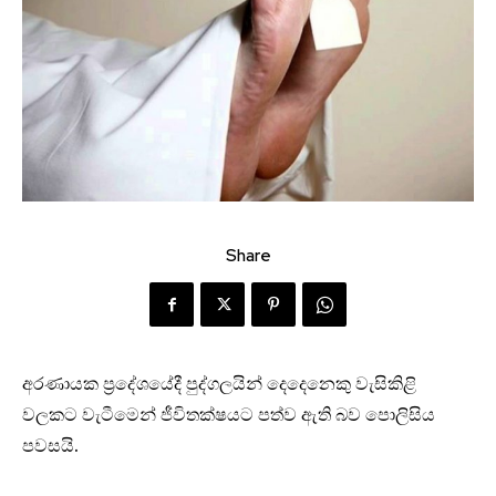
Share
අරණායක ප්‍රදේශයේදී පුද්ගලයින් දෙදෙනෙකු වැසිකිළි
වලකට වැටීමෙන් ජීවිතක්ෂයට පත්ව ඇති බව පොලිසිය
පවසයි.