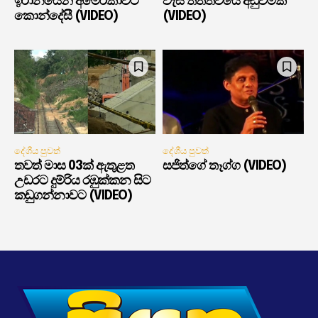
ඉරානයෙන් අමෙරිකාවට
වැසි තත්ත්වයේ අඩුවීමක්
කොන්දේසී (VIDEO)
(VIDEO)
දේශීය පුවත්
දේශීය පුවත්
තවත් මාස 03ක් ඇතුළත
සජිත්ගේ තෑග්ග (VIDEO)
උඩරට දුම්රිය රඹුක්කන සිට
කඩුගන්නාවට (VIDEO)