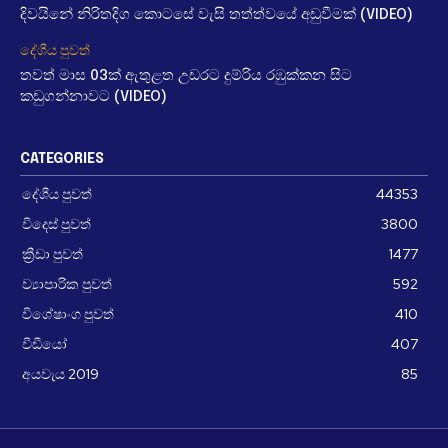
දිවයිනේ නිරිතදිග කොටසේ වැසි තත්ත්වයේ අඩුවීමක් (VIDEO)
දේශීය පුවත්
තවත් මාස 03ක් ඇතුළත උඩරට දුම්රිය රඹුක්කන සිට
කඩුගන්නාවට (VIDEO)
CATEGORIES
දේශීය පුවත්
44353
විදෙස් පුවත්
3800
ක්‍රීඩා පුවත්
1477
ව්‍යාපාරික පුවත්
592
විශේෂාංග පුවත්
410
වීඩීයෝ
407
අයවැය 2019
85