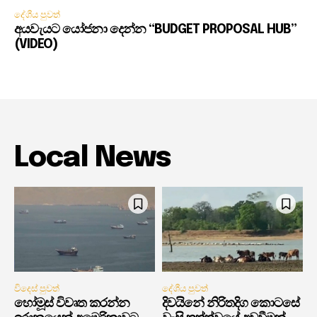
දේශීය පුවත්
අයවැයට යෝජනා දෙන්න “BUDGET PROPOSAL HUB”
(VIDEO)
Local News
විදෙස් පුවත්
දේශීය පුවත්
හෝමූස් විවෘත කරන්න
දිවයිනේ නිරිතදිග කොටසේ