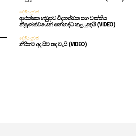
දේශීය පුවත්
ආරක්ෂක හමුදාව විද්‍යාත්මක සහ වෘත්තීය
නිපුණත්වයෙන් සන්නද්ධ කළ යුතුයි (VIDEO)
දේශීය පුවත්
නිරිතට අද සිට තද වැසි (VIDEO)