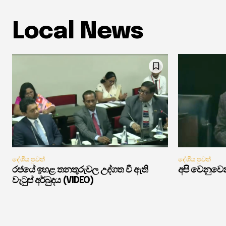
Local News
දේශීය පුවත්
දේශීය පුවත්
රජයේ ඉහළ තනතුරුවල උද්ගත වී ඇති
අපි වෙනුවෙන
වැටුප් අර්බුදය (VIDEO)