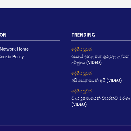
ION
TRENDING
a Network Home
දේශීය පුවත්
ookie Policy
රජයේ ඉහළ තනතුරුවල උද්ගත වී
අර්බුදය (VIDEO)
දේශීය පුවත්
අපි වෙනුවෙන් අපි (VIDEO)
දේශීය පුවත්
වායු දූෂණයෙන් වසරකට මරණ 
(VIDEO)