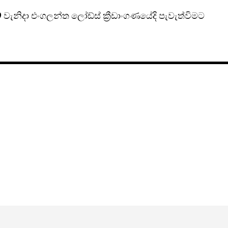
වැනිදා එංගලන්ත ලෝඩ්ස් ක්‍රීඩාංගණයේදි පැවැත්විමට