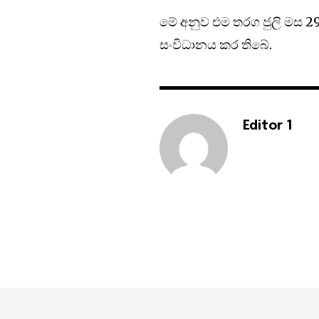
මේ අනුව එම තරග ජුලි මස 29 
සංවිධානය කර තිබේ.
Editor 1