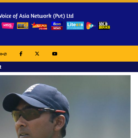
ාංග
t