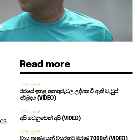
Read more
දේශීය පුවත්
රජයේ ඉහළ තනතුරුවල උද්ගත වී ඇති වැටුප්
අර්බුදය (VIDEO)
දේශීය පුවත්
අපි වෙනුවෙන් අපි (VIDEO)
 03
දේශීය පුවත්
වායු දූෂණයෙන් වසරකට මරණ 7000ක් (VIDEO)