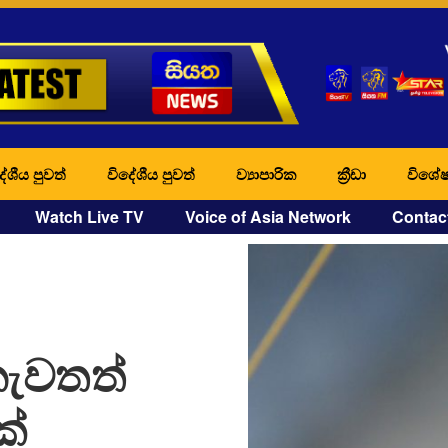
ේශීය පුවත්
විදේශීය පුවත්
ව්‍යාපාරික
ක්‍රීඩා
විශේෂ
Watch Live TV
Voice of Asia Network
Contac
ැවතත්
ක්