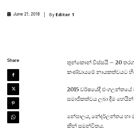
By
Editor 1
June 21, 2018
Share
තුන්කොන් විස්සයි – 20 තරග
කණ්ඩායමේ නායකත්වයට හිටපු 
2015 වර්ෂයේදි එංගලන්තයේ 
සමාජීකත්වය ලබා දීම හෙයි
නේපාලය, නේදර්ලන්තය හා මා
කින් සමන්විතය.