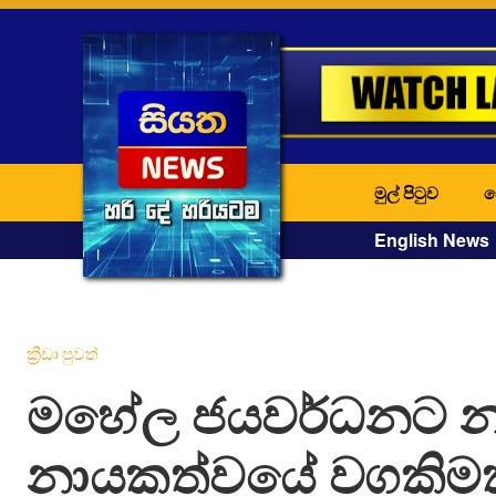
මුල් පිටුව
ද
English News
ක්‍රීඩා පුවත්
මහේල ජයවර්ධනට න
නායකත්වයේ වගකිම