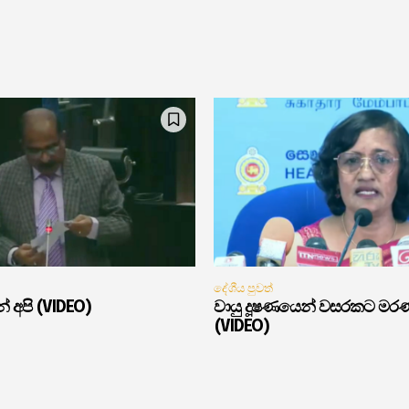
දේශීය පුවත්
් අපි (VIDEO)
වායු දූෂණයෙන් වසරකට මර
(VIDEO)