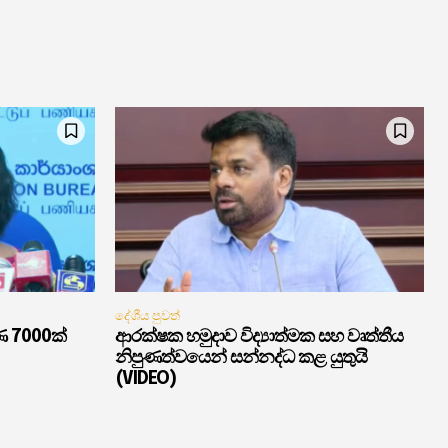
දේශීය පුවත්
ණ 7000ක්
ආරක්ෂක හමුදාව විද්‍යාත්මක සහ වෘත්තීය
නිපුණත්වයෙන් සන්නද්ධ කළ යුතුයි
(VIDEO)