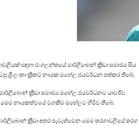
ාවලියක් සඳහා එංගලන්තයේ මාර්ලිබොන් ක්‍රීඩා සමාජය සිය
ශ්‍රී ලංකා ක්‍රිකට් නායක මහේල ජයවර්ධන පත්කර තිබේ.
මාර්ලිබොන් ක්‍රීඩා සමාජය මහේල ජයවර්ධනට යාවජීව
න් මෙම නායකත්වයේ වගකිම මහේලට හිමීව තිබේ.
ර්ලිබොන් ක්‍රීඩා අතර පැවැත්වෙන මෙම තරගාවලියේ තරග