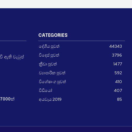
CATEGORIES
දේශීය පුවත්
44343
විදෙස් පුවත්
3796
 ඇති වැටුප්
ක්‍රීඩා පුවත්
1477
ව්‍යාපාරික පුවත්
592
විශේෂාංග පුවත්
410
වීඩීයෝ
407
අයවැය 2019
85
7000ක්