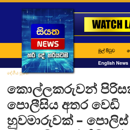
මුල් පිටුව
ද
English News
දේශීය පුවත්
කොල්ලකරුවන් පිරිස
පොලීසිය අතර වෙඩි
හුවමාරුවක් – පොලිස්