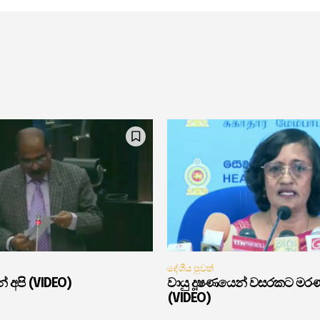
දේශීය පුවත්
් අපි (VIDEO)
වායු දූෂණයෙන් වසරකට මර
(VIDEO)