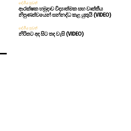
දේශීය පුවත්
ආරක්ෂක හමුදාව විද්‍යාත්මක සහ වෘත්තීය
නිපුණත්වයෙන් සන්නද්ධ කළ යුතුයි (VIDEO)
දේශීය පුවත්
නිරිතට අද සිට තද වැසි (VIDEO)