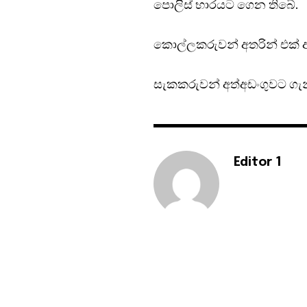
පොලිස් භාරයට ගෙන තිබේ.
කොල්ලකරුවන් අතරින් එක් අ
සැකකරුවන් අත්අඩංගුවට ගැනී
Editor 1