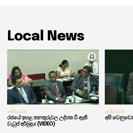
Local News
දේශීය පුවත්
දේශීය පුවත්
රජයේ ඉහළ තනතුරුවල උද්ගත වී ඇති
අපි වෙනුවෙන
වැටුප් අර්බුදය (VIDEO)