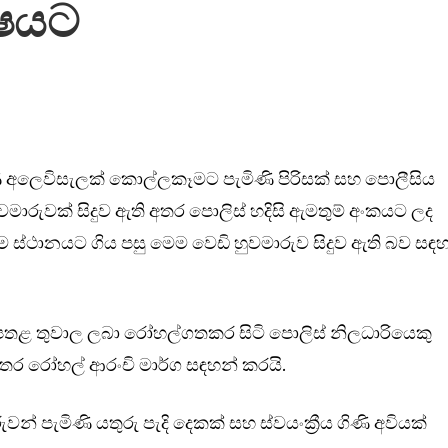
්ෂයට
ලෙවිසැලක් කොල්ලකෑමට පැමිණි පිරිසක් සහ පොලීසිය
වමාරුවක් සිදුව ඇති අතර පොලිස් හදිසි ඇමතුම් අංකයට ලද
ස්ථානයට ගිය පසු මෙම වෙඩි හුවමාරුව සිදුව ඇති බව සඳ
පතළ තුවාල ලබා රෝහල්ගතකර සිටි පොලිස් නිලධාරියෙකු
ාතර රෝහල් ආරංචි මාර්ග සඳහන් කරයි.
් පැමිණි යතුරු පැදි දෙකක් සහ ස්වයංක්‍රීය ගිණි අවියක්