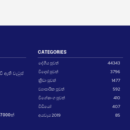
CATEGORIES
දේශීය පුවත්
44343
විදෙස් පුවත්
3796
 ඇති වැටුප්
ක්‍රීඩා පුවත්
1477
ව්‍යාපාරික පුවත්
592
විශේෂාංග පුවත්
410
වීඩීයෝ
407
අයවැය 2019
85
7000ක්