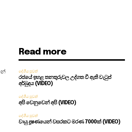
Read more
හන්
දේශීය පුවත්
රජයේ ඉහළ තනතුරුවල උද්ගත වී ඇති වැටුප්
අර්බුදය (VIDEO)
දේශීය පුවත්
අපි වෙනුවෙන් අපි (VIDEO)
දේශීය පුවත්
වායු දූෂණයෙන් වසරකට මරණ 7000ක් (VIDEO)