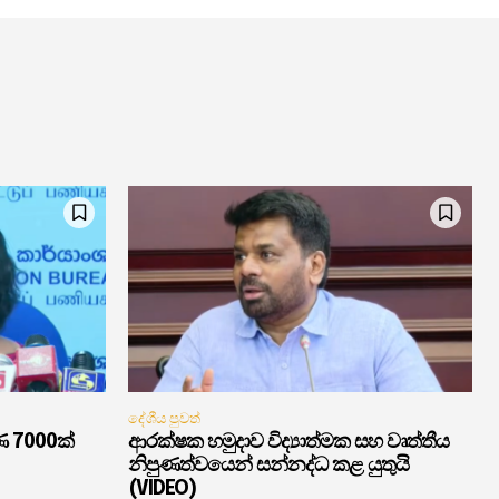
දේශීය පුවත්
ණ 7000ක්
ආරක්ෂක හමුදාව විද්‍යාත්මක සහ වෘත්තීය
නිපුණත්වයෙන් සන්නද්ධ කළ යුතුයි
(VIDEO)