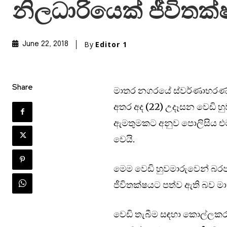
නිලධාරියෙක් ජීවිතක
By
Editor 1
June 22, 2018
Share
මාතර නගරයේ ස්වර්ණාභරණ අ
අතර අද (22) උදෑසන වෙඩි හු
ඇමතුමකට අනුව පොලිසිය එම 
ව‌ෙයි.
මෙම වෙඩි හුවමාරුවෙන් බර
ජීවිතක්ෂයට පත්ව ඇති බව ම
වෙඩි තැබීම සඳහා කොල්ලකරුවන