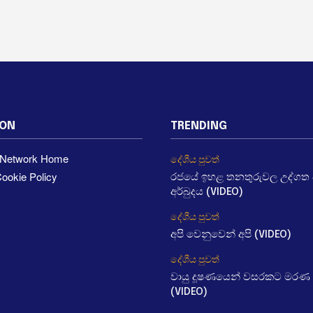
ION
TRENDING
a Network Home
දේශීය පුවත්
ookie Policy
රජයේ ඉහළ තනතුරුවල උද්ගත වී
අර්බුදය (VIDEO)
දේශීය පුවත්
අපි වෙනුවෙන් අපි (VIDEO)
දේශීය පුවත්
වායු දූෂණයෙන් වසරකට මරණ 
(VIDEO)