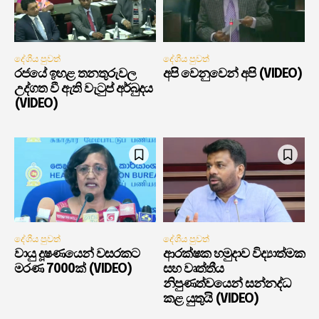
දේශීය පුවත්
දේශීය පුවත්
රජයේ ඉහළ තනතුරුවල
අපි වෙනුවෙන් අපි (VIDEO)
උද්ගත වී ඇති වැටුප් අර්බුදය
(VIDEO)
දේශීය පුවත්
දේශීය පුවත්
වායු දූෂණයෙන් වසරකට
ආරක්ෂක හමුදාව විද්‍යාත්මක
මරණ 7000ක් (VIDEO)
සහ වෘත්තීය
නිපුණත්වයෙන් සන්නද්ධ
කළ යුතුයි (VIDEO)