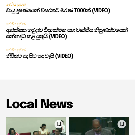
දේශීය පුවත්
වායු දූෂණයෙන් වසරකට මරණ 7000ක් (VIDEO)
දේශීය පුවත්
ආරක්ෂක හමුදාව විද්‍යාත්මක සහ වෘත්තීය නිපුණත්වයෙන්
සන්නද්ධ කළ යුතුයි (VIDEO)
දේශීය පුවත්
නිරිතට අද සිට තද වැසි (VIDEO)
Local News