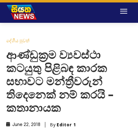
දේශීය පුවත්
ආණ්ඩුක්‍රම ව්‍යවස්ථා
කටයුතු පිළිබඳ කාරක
සභාවට මන්ත්‍රීවරුන්
තිදෙනෙක් නම් කරයි –
කතානායක
By
Editor 1
June 22, 2018