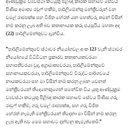
ආණ්ඩුක්‍රම ව්‍යවස්ථා කටයුතු පිළිබඳ කාරක සභාවේ සේවය
පිණිස අමාත්‍ය රවූෆ් හකීම්, පාර්ලිමේන්තු මන්ත්‍රීවරුන් වන
චමල් රාජපක්ෂ සහ විජිත හේරත් යන මහත්වරු තමන් විසින්
නම් කරනු ලැබ අති බව කතානායක කරූ ජයසූරිය මහතා අද
(22) පාර්ලිමේන්තුවට දැන්වීය.
”පාර්ලිමේන්තුවේ ස්ථාවර නියෝගවල අංක 123 වැනි ස්ථාවර
නියෝගයේ විධිවිධන ප්‍රකාරව කතානයකවරයා
සභාපතිවරයා වූද, අග්‍රාමාත්‍යවරයා, පාර්ලිමේන්තුවේ
සභානායකවරයා, පාර්ලිමේන්තුවේ විරුද්ධ පාර්ශවයේ
නායකවරයා සහ මා විසින් නම් කරනු ලබන වෙනත්
මන්ත්‍රීවරයන් තිදෙනෙකුගෙන් සමන්විත විය යුතු ආණ්ඩුක්‍රම
ව්‍යවස්ථා කටයුතු පිළිබඳ කාරක සභාවේ සේවය පිණිස ගරු
රාවුෆ් හකීම්, ගරු චමල් රාජපක්ෂ, සහ ගරු විජිත
හේරත් නැමැති මන්ත්‍රීවරයන් තිදෙනා මා විසින් නම් කරනු
ලැබ ඇති බව මෙම සභාවට දන්වනු කැමැත්තෙමි.”