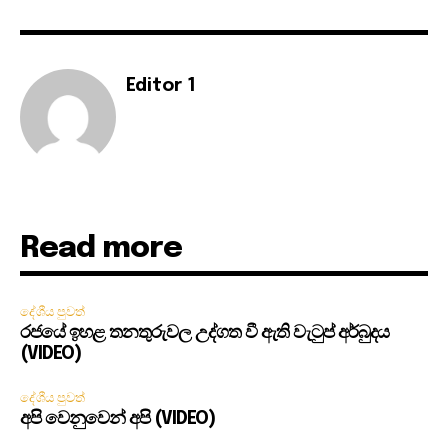
Editor 1
Read more
දේශීය පුවත්
රජයේ ඉහළ තනතුරුවල උද්ගත වී ඇති වැටුප් අර්බුදය
(VIDEO)
දේශීය පුවත්
අපි වෙනුවෙන් අපි (VIDEO)