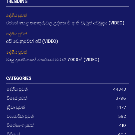
TRENDING
දේශීය පුවත්
රජයේ ඉහළ තනතුරුවල උද්ගත වී ඇති වැටුප් අර්බුදය (VIDEO)
දේශීය පුවත්
අපි වෙනුවෙන් අපි (VIDEO)
දේශීය පුවත්
වායු දූෂණයෙන් වසරකට මරණ 7000ක් (VIDEO)
CATEGORIES
දේශීය පුවත්
44343
විදෙස් පුවත්
3796
ක්‍රීඩා පුවත්
1477
ව්‍යාපාරික පුවත්
592
විශේෂාංග පුවත්
410
වීඩීයෝ
407