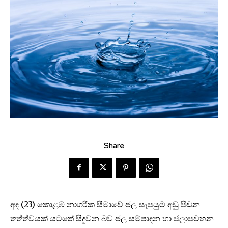
Share
අද (23) කොළඹ නාගරික සීමාවේ ජල සැපයුම අඩු පීඩන
තත්ත්වයක් යටතේ සිදුවන බව ජල සම්පාදන හා ජලාපවහන