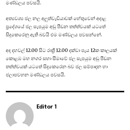
මණ්ඩලය පවසයි.
අත්‍යවශ්‍ය ජල නල අලුත්වැඩියාවක් හේතුවෙන් අදාළ
ප්‍රදේශයේ ජල සැපයුම අඩු පීඩන තත්ත්වයක් යටතේ
සිදුකෙරෙනු ඇති බවයි එම මණ්ඩලය පවසන්නේ.
අද දහවල් 12.00 සිට රාත්‍රී 12.00 දක්වා පැය 12ක කාලයක්
කොළඹ මහ නගර සභා සීමාවේ ජල සැපයුම අඩු පීඩන
තත්ත්වයක් යටතේ සිදුකෙරෙන බව ජල සම්පාදන හා
ජලාපවහන මණ්ඩලය පවසයි.
Editor 1