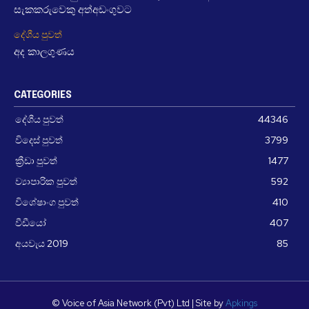
සැකකරුවෙකු අත්අඩංගුවට
දේශීය පුවත්
අද කාලගුණය
CATEGORIES
දේශීය පුවත්
44346
විදෙස් පුවත්
3799
ක්‍රීඩා පුවත්
1477
ව්‍යාපාරික පුවත්
592
විශේෂාංග පුවත්
410
වීඩීයෝ
407
අයවැය 2019
85
© Voice of Asia Network (Pvt) Ltd | Site by
Apkings