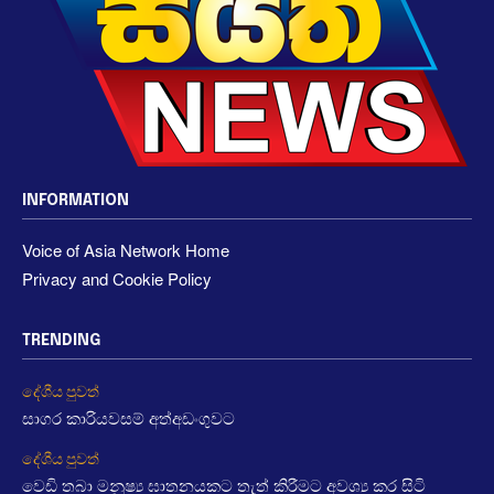
INFORMATION
Voice of Asia Network Home
Privacy and Cookie Policy
TRENDING
දේශීය පුවත්
සාගර කාරියවසම් අත්අඩංගුවට
දේශීය පුවත්
වෙඩි තබා මනුෂ්‍ය ඝාතනයකට තැත් කිරීමට අවශ්‍ය කර සිටි