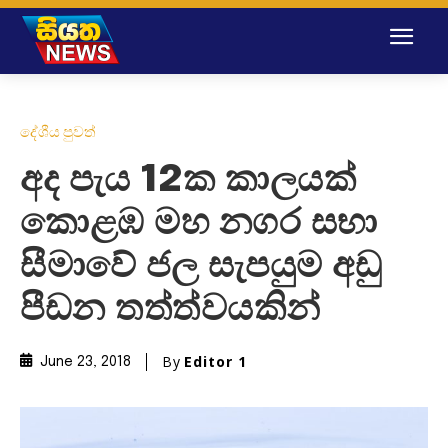
දේශීය පුවත්
අද පැය 12ක කාලයක්
කොළඹ මහ නගර සභා
සීමාවේ ජල සැපයුම අඩු
පීඩන තත්ත්වයකින්
By
Editor 1
June 23, 2018