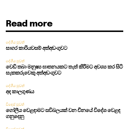
Read more
දේශීය පුවත්
සාගර කාරියවසම් අත්අඩංගුවට
දේශීය පුවත්
වෙඩි තබා මනුෂ්‍ය ඝාතනයකට තැත් කිරීමට අවශ්‍ය කර සිටි
සැකකරුවෙකු අත්අඩංගුවට
දේශීය පුවත්
අද කාලගුණය
විදෙස් පුවත්
ගෝලීය වෙළඳාමට සවිබලයක් වන චීනයේ විදේශ වෙළඳ
ගනුදෙනු