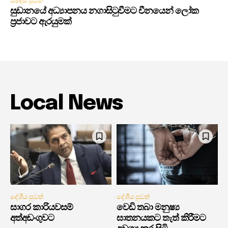
විදෙස් පුවත්
සුඩානයේ අධ්‍යාපනය නගාසිටුවීමට චීනයෙන් ලෝක
ප්‍රජාවට ඇරයුමක්
Local News
දේශීය පුවත්
දේශීය පුවත්
සාගර කාරියවසම්
වෙඩි තබා මනුෂ්‍ය
අත්අඩංගුවට
ඝාතනයකට තැත් කිරීමට