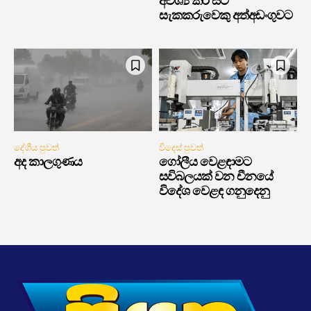
අවශ්‍ය කර සිටි
සැකකරුවෙකු අත්අඩංගුවට
දේශීය පුවත්
විදෙස් පුවත්
අද කාලගුණය
ගෝලීය වෙළඳාමට
සවිබලයක් වන චීනයේ
විදේශ වෙළඳ ගනුදෙනු