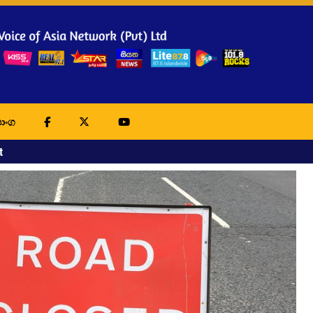
ාංග
t