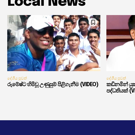
Local News
දේශීය පුවත්
දේශීය පුවත්
රුමේෂ්ට හිමිවූ උණුසුම් පිළිගැනීම (VIDEO)
කඩිනමින් ය
පද්ධතියක් (