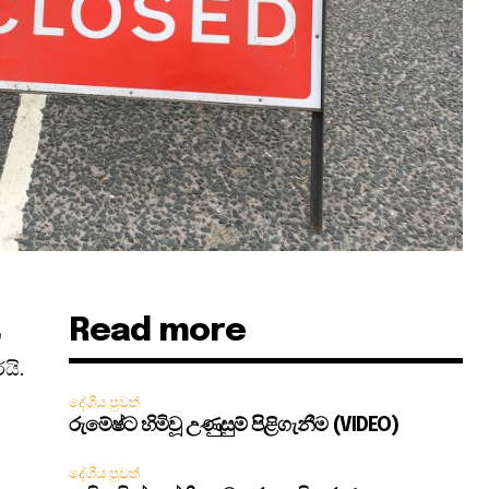
Read more
න
යි.
දේශීය පුවත්
රුමේෂ්ට හිමිවූ උණුසුම් පිළිගැනීම (VIDEO)
දේශීය පුවත්