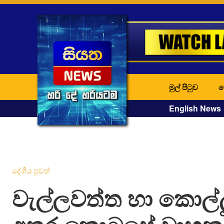
මුල් පිටුව
ද
English News
දේශීය පුවත්
වැල්ලවත්ත හා කොල්ල