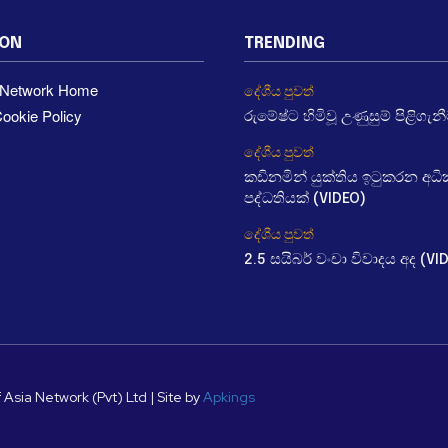
ION
TRENDING
a Network Home
දේශීය පුවත්
ookie Policy
රුමේෂ්ට හිමිවූ උණුසුම් පිළිගැන
දේශීය පුවත්
කඩිනමින් යුක්තිය ඉටුකරන අ
පද්ධතියක් (VIDEO)
දේශීය පුවත්
2.5 සයිබර් වංචා විවාදය අද (VI
 Asia Network (Pvt) Ltd | Site by
Apkings