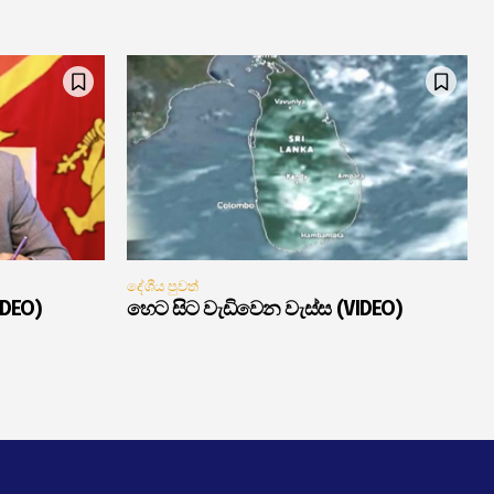
දේශීය පුවත්
IDEO)
හෙට සිට වැඩිවෙන වැස්ස (VIDEO)