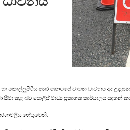
 ධාවනය
ත්ත හා කොල්ලුපිටිය අතර කොටසේ වාහන ධාවනය අද උදෑස
වා සීමා කළ බව පොලීස් මාධ්‍ය ප්‍රකාශක කාර්යාලය සඳහන් කර
ි තරගාවලිය හේතුවෙනි.