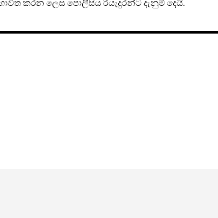
භාවිත කරන ලෙස පොලීසිය රියැදුරන්ට දැනුම් දෙයි.