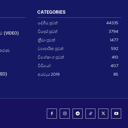
CATEGORIES
දේශීය පුවත්
44335
විදෙස් පුවත්
3794
ීම (VIDEO)
ක්‍රීඩා පුවත්
1477
ව්‍යාපාරික පුවත්
592
ධිකරණ
විශේෂාංග පුවත්
410
වීඩීයෝ
407
අයවැය 2019
85
DEO)