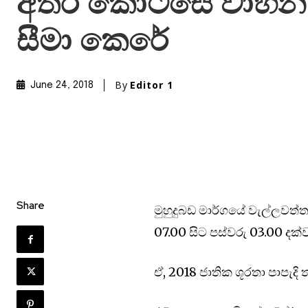
අතර කොටසේ වාහන
සීමා කෙරේ
By
Editor 1
June 24, 2018
Share
මුහුදුබඩ මාර්ගයේ වැල්ලව
07.00 සිට පස්වරු 03.00 දක්
ඒ, 2018 ජාතික ශූරතා පාපැද