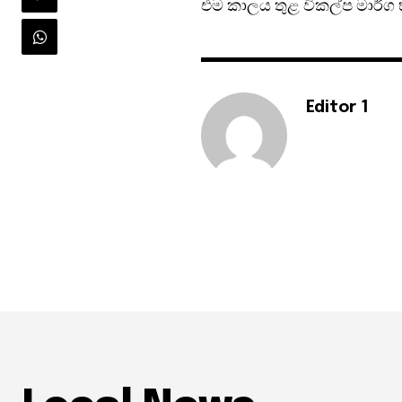
එම කාලය තුළ විකල්ප මාර්ග 
Editor 1