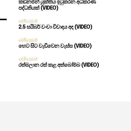
කඩිනමින් යුක්තිය ඉටුකරන අධිකරණ
පද්ධතියක් (VIDEO)
දේශීය පුවත්
2.5 සයිබර් වංචා විවාදය අද (VIDEO)
දේශීය පුවත්
හෙට සිට වැඩිවෙන වැස්ස (VIDEO)
දේශීය පුවත්
රත්මලාන රත් කළ අත්බෝම්බ (VIDEO)