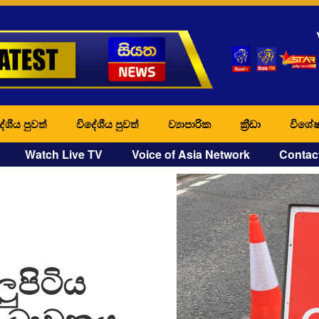
ේශීය පුවත්
විදේශීය පුවත්
ව්‍යාපාරික
ක්‍රීඩා
විශේෂ
Watch Live TV
Voice of Asia Network
Contac
ුපිටිය