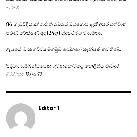
පවසයි.
86 හැවරිදි කාන්තාවක් මෙසේ මියගොස් ඇති අතර පශ්චාත්
මරණ පරීක්ෂණ අද (24දා) සිදුකිරීමට නියමිතය.‍
ඇයගේ මෘත ශරීරය මීගමුව රෝහලේ තැන්පත් කර තිබේ.
සිද්ධිය සම්බන්ධයෙන් ගුවන්තොටුපළ පොලීසිය වැඩිදුර
විමර්ශන සිදුකරයි.
Editor 1