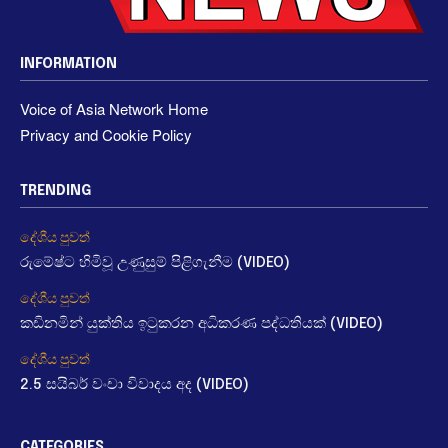
INFORMATION
Voice of Asia Network Home
Privacy and Cookie Policy
TRENDING
දේශීය පුවත්
රුමේෂ්ට හිමිවූ උණුසුම් පිළිගැනීම (VIDEO)
දේශීය පුවත්
කඩිනමින් යුක්තිය ඉටුකරන අධිකරණ පද්ධතියක් (VIDEO)
දේශීය පුවත්
2.5 සයිබර් වංචා විවාදය අද (VIDEO)
CATEGORIES