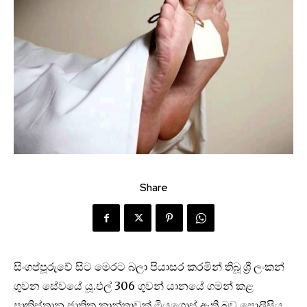
Share
සිංගප්පූරුවේ සිට මෙරට බලා පියාසර කරමින් තිබූ ශ්‍රී ලංකන්
ගුවන සේවයේ යූ.එල් 306 ගුවන් යානයේ ගමන් කළ
පාකිස්තාන ජාතික කාන්තාවක් මියගොස් ඇති බව පොලීසිය