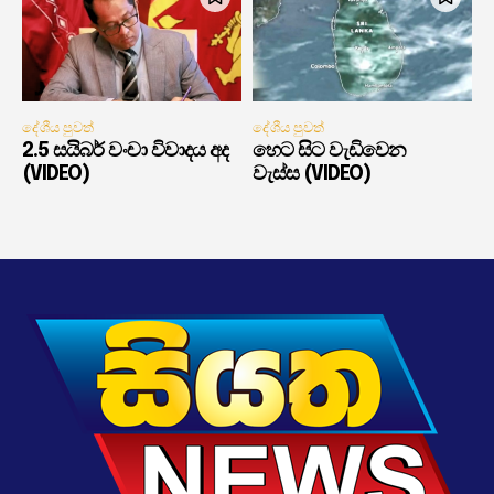
දේශීය පුවත්
දේශීය පුවත්
2.5 සයිබර් වංචා විවාදය අද
හෙට සිට වැඩිවෙන
(VIDEO)
වැස්ස (VIDEO)