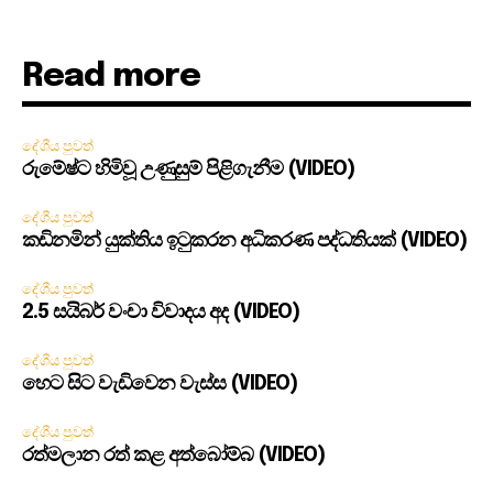
Read more
දේශීය පුවත්
රුමේෂ්ට හිමිවූ උණුසුම් පිළිගැනීම (VIDEO)
දේශීය පුවත්
කඩිනමින් යුක්තිය ඉටුකරන අධිකරණ පද්ධතියක් (VIDEO)
දේශීය පුවත්
2.5 සයිබර් වංචා විවාදය අද (VIDEO)
දේශීය පුවත්
හෙට සිට වැඩිවෙන වැස්ස (VIDEO)
දේශීය පුවත්
රත්මලාන රත් කළ අත්බෝම්බ (VIDEO)