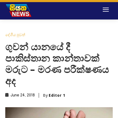
දේශීය පුවත්
ගුවන් යානයේ දී
පාකිස්තාන කාන්තාවක්
මරුට – මරණ පරීක්ෂණය
අද
By
Editor 1
June 24, 2018