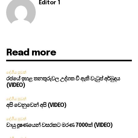
Editor 1
Read more
දේශීය පුවත්
රජයේ ඉහළ තනතුරුවල උද්ගත වී ඇති වැටුප් අර්බුදය
(VIDEO)
දේශීය පුවත්
අපි වෙනුවෙන් අපි (VIDEO)
දේශීය පුවත්
වායු දූෂණයෙන් වසරකට මරණ 7000ක් (VIDEO)