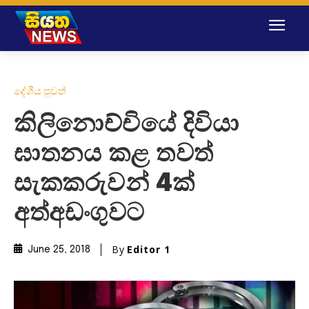
දේශීය පුවත්
කිලිනොච්චි‌යේ දිවියා
ඝාතනය කළ තවත්
සැකකරුවන් 4ක්
අත්අඩංගුවට
By
Editor 1
June 25, 2018