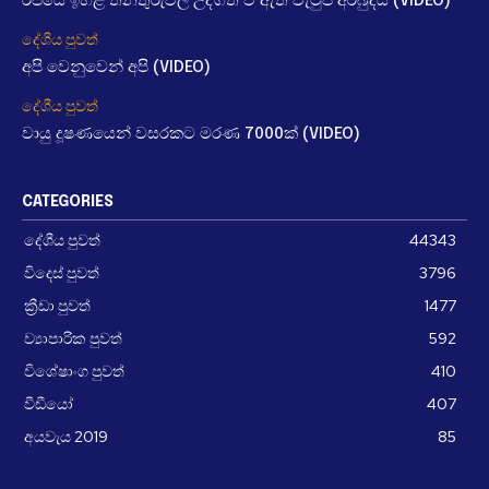
රජයේ ඉහළ තනතුරුවල උද්ගත වී ඇති වැටුප් අර්බුදය (VIDEO)
දේශීය පුවත්
අපි වෙනුවෙන් අපි (VIDEO)
දේශීය පුවත්
වායු දූෂණයෙන් වසරකට මරණ 7000ක් (VIDEO)
CATEGORIES
දේශීය පුවත්
44343
විදෙස් පුවත්
3796
ක්‍රීඩා පුවත්
1477
ව්‍යාපාරික පුවත්
592
විශේෂාංග පුවත්
410
වීඩීයෝ
407
අයවැය 2019
85