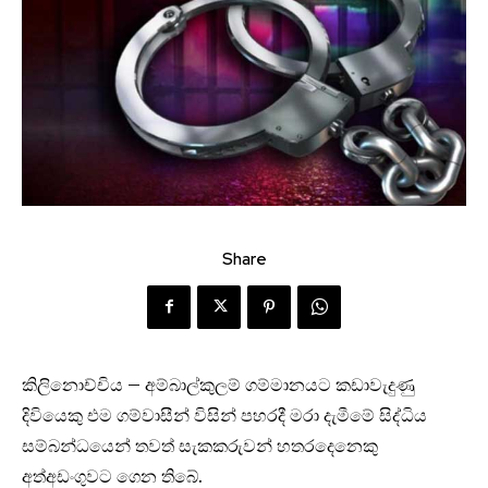
Share
කිලිනොච්චිය – අම්බාල්කුලම් ගම්මානයට කඩාවැදුණු
දිවියෙකු එම ගම්වාසීන් විසින් පහරදී මරා දැමීමේ සිද්ධිය
සම්බන්ධයෙන් තවත් සැකකරුවන් හතරදෙනෙකු
අත්අඩංගුවට ගෙන ති‌බේ.