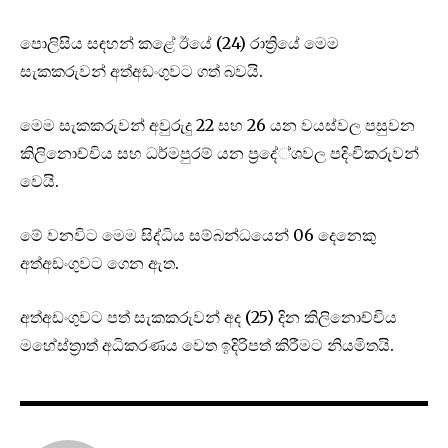
පොලිසිය සඳහන් කළේ ඊයේ (24) රාත්‍රියේ මෙම
සැකකරුවන් අත්අඩංගුවට ගත් බවයි.
මෙම සැකකරුවන් අවුරුදු 22 සහ 26 යන වයස්වල පසුවන
කිලිනොච්චිය සහ ධර්මපුරම් යන ප්‍රදේ්ශවල පදිංචිකරුවන්
ව‌ෙයි.
මේ වනවිට මෙම සිද්ධිය සම්බන්ධයෙන් 06 දෙනෙකු
අත්අඩංගුවට ගෙන ඇත.
අත්අඩංගුවට පත් සැකකරුවන් අද (25) දින කිලිනොච්චිය
මහේස්ත්‍රාත් අධිකරණය වෙත ඉදිරිපත් කිරීමට නියමිතයි.