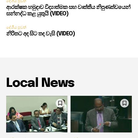
දේශීය පුවත්
ආරක්ෂක හමුදාව විද්‍යාත්මක සහ වෘත්තීය නිපුණත්වයෙන්
සන්නද්ධ කළ යුතුයි (VIDEO)
දේශීය පුවත්
නිරිතට අද සිට තද වැසි (VIDEO)
Local News