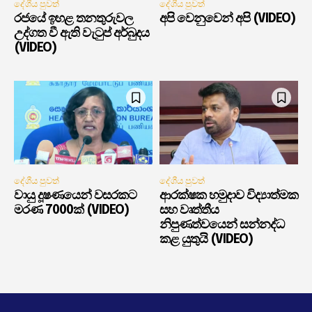
දේශීය පුවත්
දේශීය පුවත්
රජයේ ඉහළ තනතුරුවල
අපි වෙනුවෙන් අපි (VIDEO)
උද්ගත වී ඇති වැටුප් අර්බුදය
(VIDEO)
දේශීය පුවත්
දේශීය පුවත්
වායු දූෂණයෙන් වසරකට
ආරක්ෂක හමුදාව විද්‍යාත්මක
මරණ 7000ක් (VIDEO)
සහ වෘත්තීය
නිපුණත්වයෙන් සන්නද්ධ
කළ යුතුයි (VIDEO)