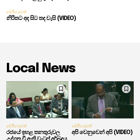
දේශීය පුවත්
නිරිතට අද සිට තද වැසි (VIDEO)
Local News
දේශීය පුවත්
දේශීය පුවත්
රජයේ ඉහළ තනතුරුවල
අපි වෙනුවෙන් අපි (VIDEO)
උද්ගත වී ඇති වැටුප් අර්බුදය