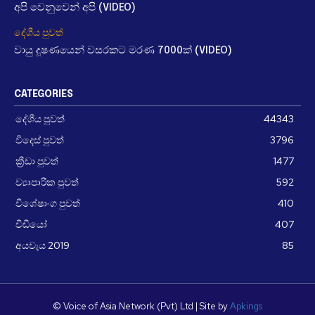
අපි වෙනුවෙන් අපි (VIDEO)
දේශීය පුවත්
වායු දූෂණයෙන් වසරකට මරණ 7000ක් (VIDEO)
CATEGORIES
දේශීය පුවත්
44343
විදෙස් පුවත්
3796
ක්‍රීඩා පුවත්
1477
ව්‍යාපාරික පුවත්
592
විශේෂාංග පුවත්
410
වීඩීයෝ
407
අයවැය 2019
85
© Voice of Asia Network (Pvt) Ltd | Site by
Apkings