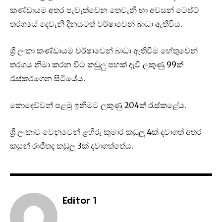
කණ්ඩායම අතර පැවැත්වෙන තෙවැනි හා අවසන් ටෙස්ට්
තරගයේ දෙවැනි දිනයටත් වර්ෂාවෙන් බාධා ඇතිවිය.
ශ්‍රී ලංකා කණ්ඩායම වර්ෂාවෙන් බාධා ඇතිවීම හේතුවෙන්
තරගය නිමා කරන විට කඩුලු පහක් දැවී ලකුණු 99ක්
රැස්කරගෙන සිටියේය.
කොදෙව්වන් පළමු ඉනිමට ලකුණු 204ක් රැස්කළේය.
ශ්‍රී ලංකාව වෙනුවෙන් ළහිරු කුමාර කඩුලු 4ක් දවාගත් අතර
කසුන් රාජිතද කඩුලු 3ක් දවාගත්තේය.
Editor 1