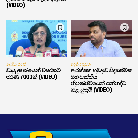
(VIDEO)
දේශීය පුවත්
දේශීය පුවත්
වායු දූෂණයෙන් වසරකට
ආරක්ෂක හමුදාව විද්‍යාත්මක
මරණ 7000ක් (VIDEO)
සහ වෘත්තීය
නිපුණත්වයෙන් සන්නද්ධ
කළ යුතුයි (VIDEO)