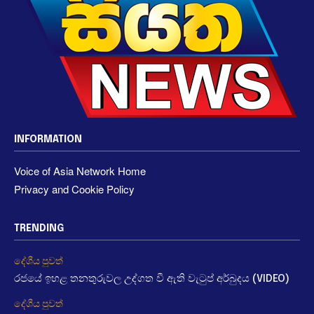
INFORMATION
Voice of Asia Network Home
Privacy and Cookie Policy
TRENDING
දේශීය පුවත්
රජයේ ඉහළ තනතුරුවල උද්ගත වී ඇති වැටුප් අර්බුදය (VIDEO)
දේශීය පුවත්