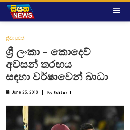
ක්‍රීඩා පුවත්
ශ්‍රී ලංකා – කොදෙව්
අවසන් තරඟය
සඳහා වර්ෂාවෙන් බාධා
By
Editor 1
June 25, 2018