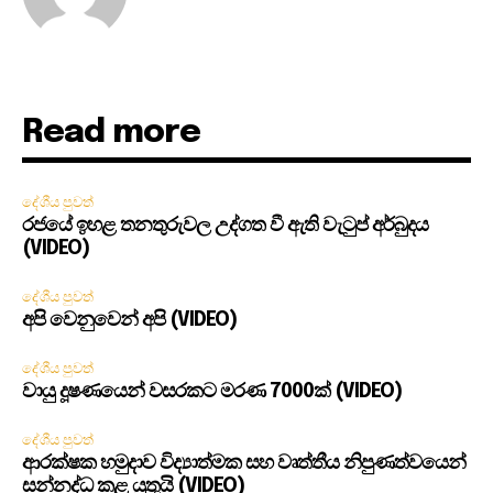
Read more
දේශීය පුවත්
රජයේ ඉහළ තනතුරුවල උද්ගත වී ඇති වැටුප් අර්බුදය
(VIDEO)
දේශීය පුවත්
අපි වෙනුවෙන් අපි (VIDEO)
දේශීය පුවත්
වායු දූෂණයෙන් වසරකට මරණ 7000ක් (VIDEO)
දේශීය පුවත්
ආරක්ෂක හමුදාව විද්‍යාත්මක සහ වෘත්තීය නිපුණත්වයෙන්
සන්නද්ධ කළ යුතුයි (VIDEO)