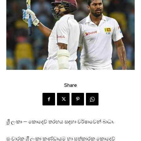
Share
ශ්‍රී ලංකා – කොදෙව් තරඟය සඳහා වර්ෂාවෙන් බාධා.
සංචාරක ශ්‍රී ලංකා කණ්ඩායම හා සත්කාරක කොදෙව්