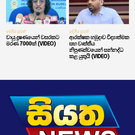
දේශීය පුවත්
දේශීය පුවත්
වායු දූෂණයෙන් වසරකට
ආරක්ෂක හමුදාව විද්‍යාත්මක
මරණ 7000ක් (VIDEO)
සහ වෘත්තීය
නිපුණත්වයෙන් සන්නද්ධ
කළ යුතුයි (VIDEO)