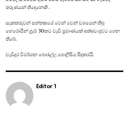
තරුණයන් තිදෙනෙකි .
සැකකරුවන් සන්තකයේ වෙන් වෙන් වශයෙන් තිබූ
හෙරොයින් ග්‍රෑම් 30කට වැඩි ප්‍රමාණයක් අත්අඩංගුවට ගෙන
තිබේ.
වැඩිදුර විමර්ශන බොරැල්ල පොලීසිය සිදුකරයි.
Editor 1