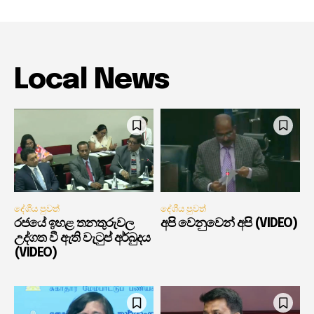
Local News
දේශීය පුවත්
දේශීය පුවත්
රජයේ ඉහළ තනතුරුවල
අපි වෙනුවෙන් අපි (VIDEO)
උද්ගත වී ඇති වැටුප් අර්බුදය
(VIDEO)