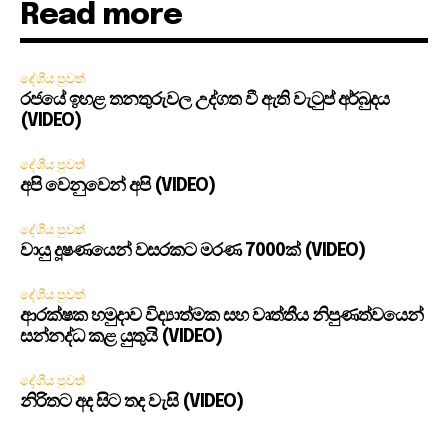
Read more
දේශීය පුවත්
රජයේ ඉහළ තනතුරුවල උද්ගත වී ඇති වැටුප් අර්බුදය
(VIDEO)
දේශීය පුවත්
අපි වෙනුවෙන් අපි (VIDEO)
දේශීය පුවත්
වායු දූෂණයෙන් වසරකට මරණ 7000ක් (VIDEO)
දේශීය පුවත්
ආරක්ෂක හමුදාව විද්‍යාත්මක සහ වෘත්තීය නිපුණත්වයෙන්
සන්නද්ධ කළ යුතුයි (VIDEO)
දේශීය පුවත්
නිරිතට අද සිට තද වැසි (VIDEO)