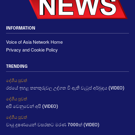
INFORMATION
Voice of Asia Network Home
Privacy and Cookie Policy
TRENDING
දේශීය පුවත්
රජයේ ඉහළ තනතුරුවල උද්ගත වී ඇති වැටුප් අර්බුදය (VIDEO)
දේශීය පුවත්
අපි වෙනුවෙන් අපි (VIDEO)
දේශීය පුවත්
වායු දූෂණයෙන් වසරකට මරණ 7000ක් (VIDEO)