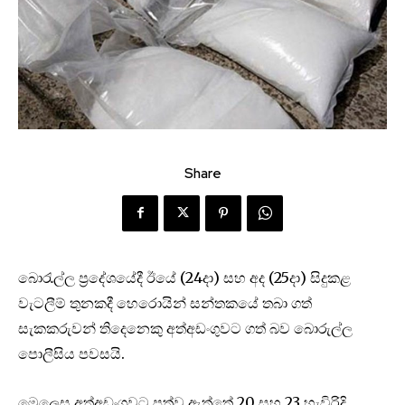
Share
බොරැල්ල ප්‍රදේශයේදී ඊයේ (24දා) සහ අද (25දා) සිදුකළ
වැටලීම් තුනකදී හෙරොයින් සන්තකයේ තබා ගත්
සැකකරුවන් තිදෙනෙකු අත්අඩංගුවට ගත් බව බොරුල්ල
පොලීසිය පවසයි.
මෙලෙස අත්අඩංගුවට පත්ව ඇත්තේ 20 සහ 23 හැවිරිදි