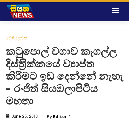
දේශීය පුවත්
කටුපොල් වගාව කෑගල්ල
දිස්ත‍්‍රික්කයේ ව්‍යාප්ත
කිරීමට ඉඩ දෙන්නේ නැහැ
– රංජිත් සියඹලාපිටිය
මහතා
By
Editor 1
June 25, 2018