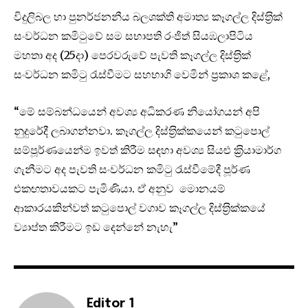
විදුලිබල හා පුනර්ජනනීය බලශක්ති අමාත්‍ය කෑගල්ල දිස්ත‍්‍රික්
සංවර්ධන කමිටුවේ සම සභාපති රංජිත් සියඹලාපිටිය
මහතා අද (25දා) පෙරවරුවේ පැවති කෑගල්ල දිස්ත‍්‍රික්
සංවර්ධන කමිටු රැස්වීමට සහභාගි වෙමින් ප‍්‍රකාශ කළේ,
“මේ සම්බන්ධයෙන් අවශ්‍ය අධිකරණ නියෝගයන් අපි
නුදුරේදී ලබාගන්නවා. කෑගල්ල දිස්ත‍්‍රික්කයෙන් කටුපොල්
සම්පූර්ණයෙන්ම ඉවත් කිරීම සඳහා අවශ්‍ය සියළු ක‍්‍රියාමාර්ග
ගැනීමට අද පැවති සංවර්ධන කමිටු රැස්වීමේදී පූර්ණ
එකඟතාවයකට පැමිණියා. ඒ අනුව මොනයම්
ආකාරයකින්වත් කටුපොල් වගාව කෑගල්ල දිස්ත‍්‍රික්කයේ
ව්‍යාප්ත කිරීමට ඉඩ දෙන්නේ නැහැ”
Editor 1