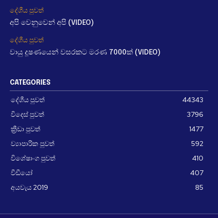
දේශීය පුවත්
අපි වෙනුවෙන් අපි (VIDEO)
දේශීය පුවත්
වායු දූෂණයෙන් වසරකට මරණ 7000ක් (VIDEO)
CATEGORIES
දේශීය පුවත්
44343
විදෙස් පුවත්
3796
ක්‍රීඩා පුවත්
1477
ව්‍යාපාරික පුවත්
592
විශේෂාංග පුවත්
410
වීඩීයෝ
407
අයවැය 2019
85