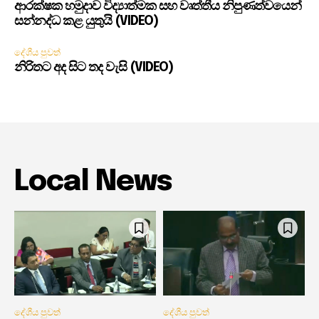
ආරක්ෂක හමුදාව විද්‍යාත්මක සහ වෘත්තීය නිපුණත්වයෙන්
සන්නද්ධ කළ යුතුයි (VIDEO)
දේශීය පුවත්
නිරිතට අද සිට තද වැසි (VIDEO)
Local News
දේශීය පුවත්
දේශීය පුවත්