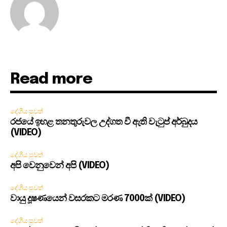
Read more
දේශීය පුවත්
රජයේ ඉහළ තනතුරුවල උද්ගත වී ඇති වැටුප් අර්බුදය
(VIDEO)
දේශීය පුවත්
අපි වෙනුවෙන් අපි (VIDEO)
දේශීය පුවත්
වායු දූෂණයෙන් වසරකට මරණ 7000ක් (VIDEO)
දේශීය පුවත්