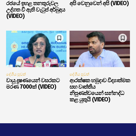
රජයේ ඉහළ තනතුරුවල
අපි වෙනුවෙන් අපි (VIDEO)
උද්ගත වී ඇති වැටුප් අර්බුදය
(VIDEO)
දේශීය පුවත්
දේශීය පුවත්
වායු දූෂණයෙන් වසරකට
ආරක්ෂක හමුදාව විද්‍යාත්මක
මරණ 7000ක් (VIDEO)
සහ වෘත්තීය
නිපුණත්වයෙන් සන්නද්ධ
කළ යුතුයි (VIDEO)