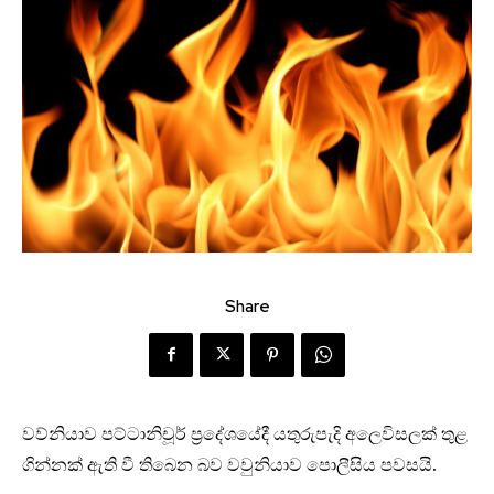
Share
වව්නියාව පට්ටානිචූර් ප්‍රදේශයේදී යතුරුපැදි අලෙවිසලක් තුළ
ගින්නක් ඇති වී තිබෙන බව වවුනියාව පොලීසිය පවසයි.