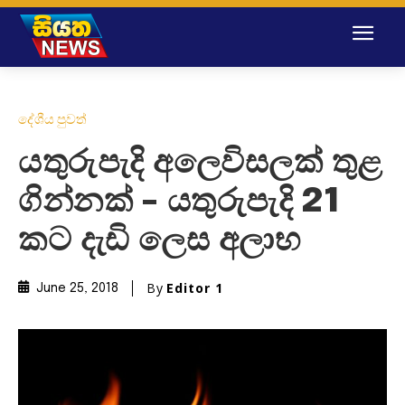
දේශීය පුවත්
යතුරුපැදි අලෙවිසලක් තුළ
ගින්නක් – යතුරුපැදි 21
කට දැඩි ලෙස අලාභ
By
Editor 1
June 25, 2018