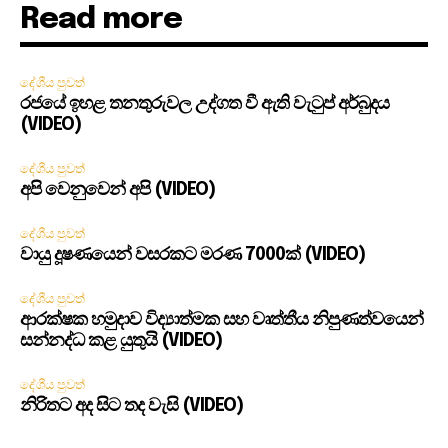
Read more
දේශීය පුවත්
රජයේ ඉහළ තනතුරුවල උද්ගත වී ඇති වැටුප් අර්බුදය
(VIDEO)
දේශීය පුවත්
අපි වෙනුවෙන් අපි (VIDEO)
දේශීය පුවත්
වායු දූෂණයෙන් වසරකට මරණ 7000ක් (VIDEO)
දේශීය පුවත්
ආරක්ෂක හමුදාව විද්‍යාත්මක සහ වෘත්තීය නිපුණත්වයෙන්
සන්නද්ධ කළ යුතුයි (VIDEO)
දේශීය පුවත්
නිරිතට අද සිට තද වැසි (VIDEO)