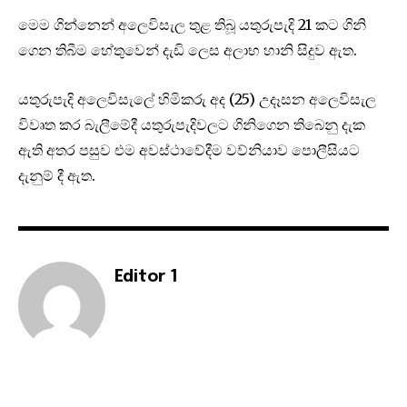
ම‌ෙම ගින්‌නෙන් අලෙවිසැල තුළ තිබූ යතුරුපැදි 21 කට ගිනි
ගෙන තිබීම හේතුවෙන් දැඩි ලෙස අලාභ හානි සිදුව ඇත.
යතුරුපැදි අලෙවිසැලේ හිමිකරු අද (25) උදෑසන අලෙවිසැල
විවෘත කර බැලීමේදී යතුරුපැදිවලට ගිනිගෙන තිබෙනු දැක
ඇති අතර පසුව එම අවස්ථාවේදීම වව්නියාව පොලීසියට
දැනුම් දී ඇත.
Editor 1