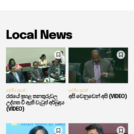
Local News
දේශීය පුවත්
දේශීය පුවත්
රජයේ ඉහළ තනතුරුවල
අපි වෙනුවෙන් අපි (VIDEO)
උද්ගත වී ඇති වැටුප් අර්බුදය
(VIDEO)