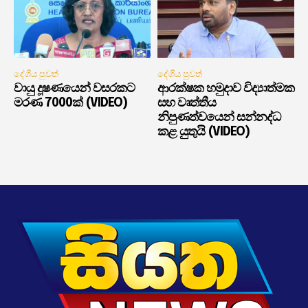
දේශීය පුවත්
දේශීය පුවත්
වායු දූෂණයෙන් වසරකට
ආරක්ෂක හමුදාව විද්‍යාත්මක
මරණ 7000ක් (VIDEO)
සහ වෘත්තීය
නිපුණත්වයෙන් සන්නද්ධ
කළ යුතුයි (VIDEO)