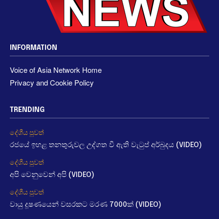
INFORMATION
Voice of Asia Network Home
Privacy and Cookie Policy
TRENDING
දේශීය පුවත්
රජයේ ඉහළ තනතුරුවල උද්ගත වී ඇති වැටුප් අර්බුදය (VIDEO)
දේශීය පුවත්
අපි වෙනුවෙන් අපි (VIDEO)
දේශීය පුවත්
වායු දූෂණයෙන් වසරකට මරණ 7000ක් (VIDEO)