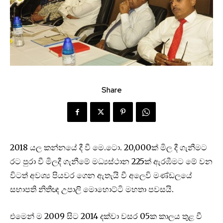
Share
2018 යල කන්නයේ දී වී මෙ.ටො. 20,000ක් මිල දී ගැනීමට
රට පුරා වී මිලදී ගැනීමේ මධ්‍යස්ථාන 225ක් ඇරඹීමට මේ වන
විටත් අවශ්‍ය පියවර ගෙන ඇතැයි වී අලෙවි මණ්ඩලයේ
සභාපති නිතීඥ උපාලි මොහොට්ටි මහතා පවසයි.
එමෙන් ම 2009 සිට 2014 දක්වා වසර 05ක කාලය තුළ වී