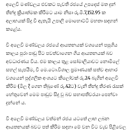
අලෙවි මණ්ඩලය එවකට පැවති රජයේ උපදෙස් මත දුන්
තීන්දු ක්‍රියාත්මක කිරීමට යාම නිසා රු.මි.7,152.95 ක
අලාභයක් සිදු වී ඇතැයි උපාලි මොහොට්ටි මහතා සඳහන්
කළේය.
වි අලෙවි මණ්ඩලය රජයේ ආයතනයක් වශයෙන් පසුගිය
කාලය පුරා පාඩු පිට පවත්වාගෙන ගිය ආයතනයක් බව
අවධාරණය විය. එම කාලය තුළ සෝමාලියාවට නොමිලේ
සහල් සැපයීම, වී මෙ.ටො.විශාල ප්‍රමාණයක් සත්ව ආහාර
වශයෙන් පුද්ගලික අංශයට කිලෝවක් රු.24 බැගින් අලෙවි
කිරීම (මිල දී ගෙන තිබුණේ රු.42ට) වැනි තීන්දු තීරණ රැසක්
හේතුවෙන් මෙම පාඩුව සිදු වු බව සභාපතිවරයා පෙන්වා
දුන්නේ ය.
වී අලෙවි මණ්ඩලය වත්මන් රජය යටතේ ලාභ ලබන
ආයතනයක් බවට පත් කිරීම සඳහා මේ වන විට වැඩ පිළිවෙල