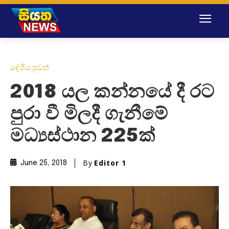
දේශීය පුවත්
2018 යල කන්නයේ දී රට
පුරා වී මිලදී ගැනීමේ
මධ්‍යස්ථාන 225ක්
By
Editor 1
June 25, 2018