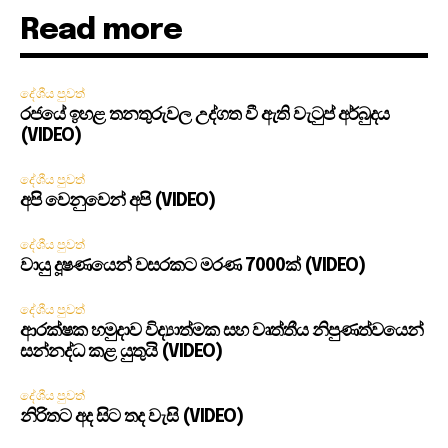
Read more
දේශීය පුවත්
රජයේ ඉහළ තනතුරුවල උද්ගත වී ඇති වැටුප් අර්බුදය
(VIDEO)
දේශීය පුවත්
අපි වෙනුවෙන් අපි (VIDEO)
දේශීය පුවත්
වායු දූෂණයෙන් වසරකට මරණ 7000ක් (VIDEO)
දේශීය පුවත්
ආරක්ෂක හමුදාව විද්‍යාත්මක සහ වෘත්තීය නිපුණත්වයෙන්
සන්නද්ධ කළ යුතුයි (VIDEO)
දේශීය පුවත්
නිරිතට අද සිට තද වැසි (VIDEO)