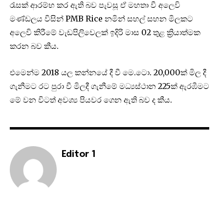
රැසක් ආරම්භ කර ඇති බව පැවසූ ඒ මහතා වී අලෙවි
මණ්ඩලය විසින් PMB Rice නමින් සහල් සහන මිලකට
අලෙවි කිරීමේ වැඩපිලිවෙලක් ඉදිරි මාස 02 තුළ ක්‍රියාත්මක
කරන බව කීය.
එමෙන්ම 2018 යල කන්නයේ දී වී මෙ.ටො. 20,000ක් මිල දී
ගැනීමට රට පුරා වී මිලදී ගැනීමේ මධ්‍යස්ථාන 225ක් ඇරඹීමට
මේ වන විටත් අවශ්‍ය පියවර ගෙන ඇති බව ද කීය.
Editor 1