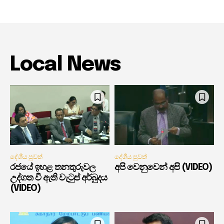
Local News
දේශීය පුවත්
දේශීය පුවත්
රජයේ ඉහළ තනතුරුවල
අපි වෙනුවෙන් අපි (VIDEO)
උද්ගත වී ඇති වැටුප් අර්බුදය
(VIDEO)