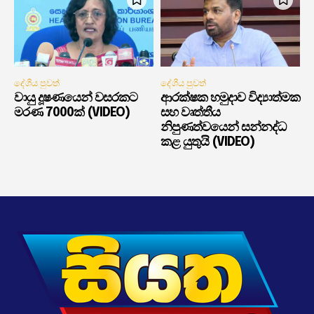
දේශීය පුවත්
දේශීය පුවත්
වායු දූෂණයෙන් වසරකට
ආරක්ෂක හමුදාව විද්‍යාත්මක
මරණ 7000ක් (VIDEO)
සහ වෘත්තීය
නිපුණත්වයෙන් සන්නද්ධ
කළ යුතුයි (VIDEO)