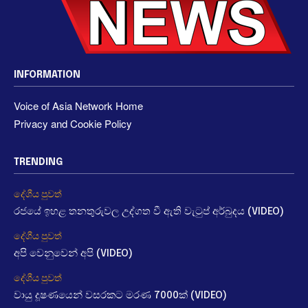
INFORMATION
Voice of Asia Network Home
Privacy and Cookie Policy
TRENDING
දේශීය පුවත්
රජයේ ඉහළ තනතුරුවල උද්ගත වී ඇති වැටුප් අර්බුදය (VIDEO)
දේශීය පුවත්
අපි වෙනුවෙන් අපි (VIDEO)
දේශීය පුවත්
වායු දූෂණයෙන් වසරකට මරණ 7000ක් (VIDEO)