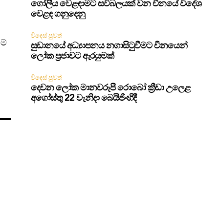
ගෝලීය වෙළඳාමට සවිබලයක් වන චීනයේ විදේශ
වෙළඳ ගනුදෙනු
විදෙස් පුවත්
ම්
සුඩානයේ අධ්‍යාපනය නගාසිටුවීමට චීනයෙන්
ලෝක ප්‍රජාවට ඇරයුමක්
විදෙස් පුවත්
දෙවන ලෝක මානවරූපී රොබෝ ක්‍රීඩා උලෙළ
අගෝස්තු 22 වැනිදා බෙයිජිංහිදී