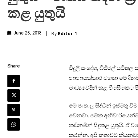
කළ යුතුයි
By
Editor 1
June 26, 2018
Share
විදුලි සංදේශ, ඩිජිටල් යටිතල
නානායක්කාර මහතා මේ දිනවල
මාධ්‍යවේදීන් කළ විමසීමකට පිළ
මේ පාතාල සිද්ධීන් ඉස්මතු ව
වෙනවා. මේක අනිවාර්යෙන්ම මර
කඩිනමින් සිදුකළ යුතුයි. ඒ 
කරන්න. අපි කතාවට කියනවා එ