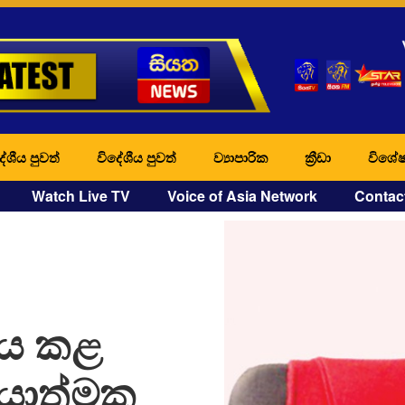
ේශීය පුවත්
විදේශීය පුවත්
ව්‍යාපාරික
ක්‍රීඩා
විශේෂ
Watch Live TV
Voice of Asia Network
Contac
නය කළ
‍රියාත්මක