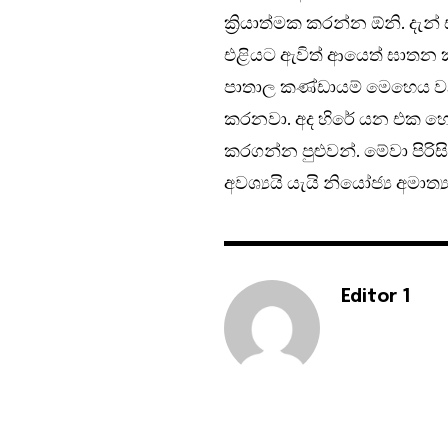
ක්‍රියාත්මක කරන්න ඕනි. ද
එළියට ඇවිත් ආයෙත් ඝාතන ක
පාතාල කණ්ඩායම් මෙහෙය වන
කරනවා. අද හිරේ යන එක හො
කරගන්න පුළුවන්. මේවා පිරි
අවශ්‍යයි යැයි නියෝජ්‍ය අමාත්
Editor 1