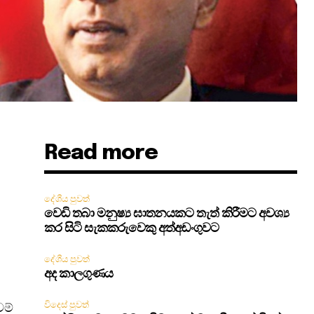
Read more
දේශීය පුවත්
වෙඩි තබා මනුෂ්‍ය ඝාතනයකට තැත් කිරීමට අවශ්‍ය
කර සිටි සැකකරුවෙකු අත්අඩංගුවට
දේශීය පුවත්
අද කාලගුණය
විදෙස් පුවත්
වම්