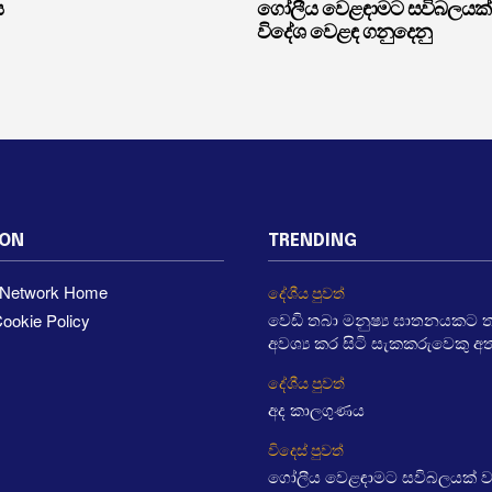
ය
ගෝලීය වෙළඳාමට සවිබලයක්
විදේශ වෙළඳ ගනුදෙනු
ION
TRENDING
a Network Home
දේශීය පුවත්
ookie Policy
වෙඩි තබා මනුෂ්‍ය ඝාතනයකට තැ
අවශ්‍ය කර සිටි සැකකරුවෙකු අ
දේශීය පුවත්
අද කාලගුණය
විදෙස් පුවත්
ගෝලීය වෙළඳාමට සවිබලයක් 