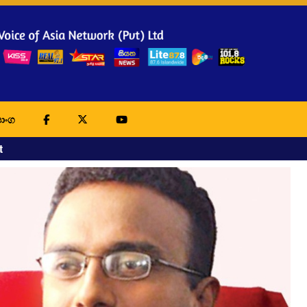
ාංග
t