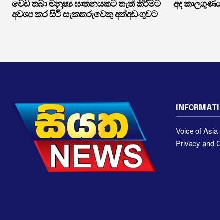
වෙඩි තබා මනුෂ්‍ය ඝාතනයකට තැත් කිරීමට
අද කාලගුණ
අවශ්‍ය කර සිටි සැකකරුවෙකු අත්අඩංගුවට
INFORMAT
Voice of Asi
Privacy and C