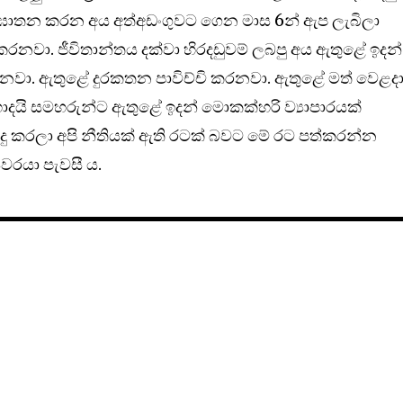
ැන් ඝාතන කරන අය අත්අඩංගුවට ගෙන මාස 6න් ඇප ලැබිලා
රනවා. ජීවිතාන්තය දක්වා හිරදඩුවම් ලබපු අය ඇතුළේ ඉදන්
වා. ඇතුළේ දුරකතන පාවිච්චි කරනවා. ඇතුළේ මත් වෙළදා
දයි සමහරුන්ට ඇතුළේ ඉදන් මොකක්හරි ව්‍යාපාරයක්
සිදු කරලා අපි නීතියක් ඇති රටක් බවට මේ රට පත්කරන්න
‍යවරයා පැවසී ය.