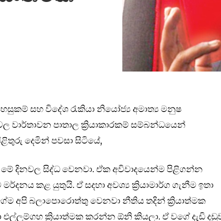
 පහසුකම් සහ විදේශ රැකියා නියෝජ්‍ය අමාත්‍ය මනුෂ
 වාර්තාවන පාතාල ක්‍රියාකාරකම් සම්බන්ධයෙන්
ිතුරු දෙමින් පවසා සිටි‌යේ,
ීම මේ දිනවල සිද්ධ වෙනවා. ඒක අවිවාදයෙන්ම පිළිගන්න
්දනය කළ යුතුයි. ඒ සදහා අවශ්‍ය ක්‍රියාමාර්ග ගැනීම ඉතා
වගේම අපි බලාපොරොත්තු වෙනවා නීතිය තදින් ක්‍රියාත්මක
ල්ලුම්ගහ ක්‍රියාත්මක කරන්න ඕනි කියලා. ඒ වගේ දැඩි දඩු