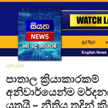
මුල් පිටුව
ද
English News
දේශීය පුවත්
පාතාල ක්‍රියාකාරකම්
අනිවාර්යෙන්ම මර්ද
යුතුයි – නීතිය තදින් ක්