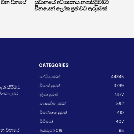
 වන චීනයේ
සුඩානයේ අධ්‍යාපනය නගාසිටුවීමට
චීනයෙන් ලෝක ප්‍රජාවට ඇරයුමක්
CATEGORIES
දේශීය පුවත්
44345
විදෙස් පුවත්
3799
ත් කිරීමට
ත්අඩංගුවට
ක්‍රීඩා පුවත්
1477
ව්‍යාපාරික පුවත්
592
විශේෂාංග පුවත්
410
වීඩීයෝ
407
අයවැය 2019
85
වන චීනයේ