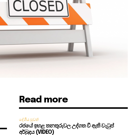
Read more
දේශීය පුවත්
රජයේ ඉහළ තනතුරුවල උද්ගත වී ඇති වැටුප්
අර්බුදය (VIDEO)