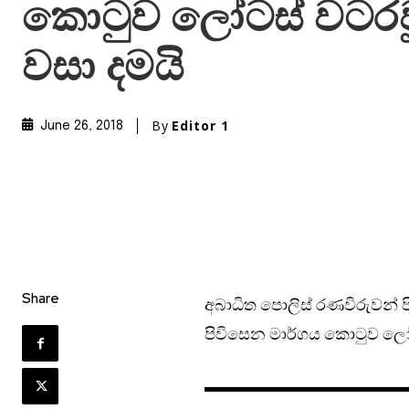
කොටුව ලෝටස් වටරව
වසා දමයි
By
Editor 1
June 26, 2018
Share
අබාධිත පොලිස් රණවිරුවන්
පිවිසෙන මාර්ගය කොටුව ලෝ