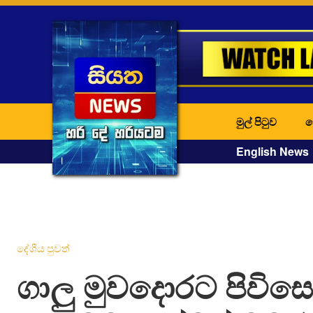
මුල් පිටුව
ද
English News
දේශීය පුවත්
ගාලු මුවදොරට පිවිස