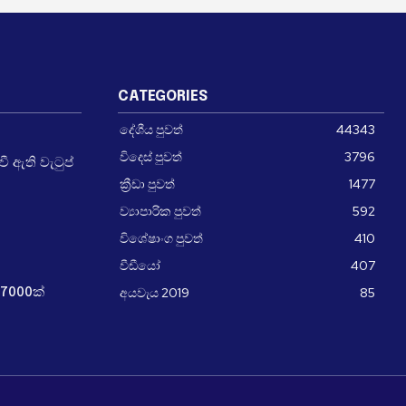
CATEGORIES
දේශීය පුවත්
44343
විදෙස් පුවත්
3796
 ඇති වැටුප්
ක්‍රීඩා පුවත්
1477
ව්‍යාපාරික පුවත්
592
විශේෂාංග පුවත්
410
වීඩීයෝ
407
අයවැය 2019
85
7000ක්