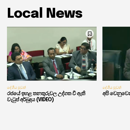
Local News
දේශීය පුවත්
දේශීය පුවත්
රජයේ ඉහළ තනතුරුවල උද්ගත වී ඇති
අපි වෙනුවෙන
වැටුප් අර්බුදය (VIDEO)