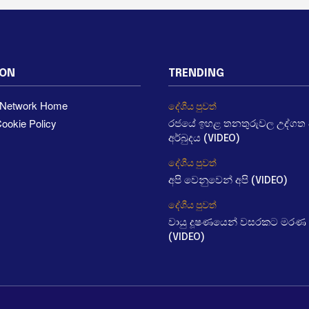
ION
TRENDING
a Network Home
දේශීය පුවත්
ookie Policy
රජයේ ඉහළ තනතුරුවල උද්ගත වී
අර්බුදය (VIDEO)
දේශීය පුවත්
අපි වෙනුවෙන් අපි (VIDEO)
දේශීය පුවත්
වායු දූෂණයෙන් වසරකට මරණ 
(VIDEO)