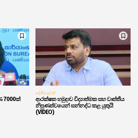
දේශීය පුවත්
ණ 7000ක්
ආරක්ෂක හමුදාව විද්‍යාත්මක සහ වෘත්තීය
නිපුණත්වයෙන් සන්නද්ධ කළ යුතුයි
(VIDEO)