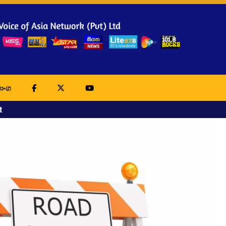
ාංග
t