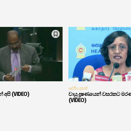
දේශීය පුවත්
් අපි (VIDEO)
වායු දූෂණයෙන් වසරකට මර
(VIDEO)