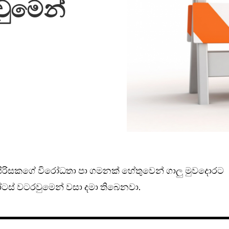
ුමෙන්
 පිරිසකගේ විරෝධතා පා ගමනක් හේතුවෙන් ගාලු මුවදොරට
ටස් වටරවුමෙන් වසා දමා තිබෙනවා.