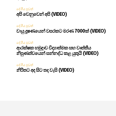
දේශීය පුවත්
අපි වෙනුවෙන් අපි (VIDEO)
දේශීය පුවත්
වායු දූෂණයෙන් වසරකට මරණ 7000ක් (VIDEO)
දේශීය පුවත්
ආරක්ෂක හමුදාව විද්‍යාත්මක සහ වෘත්තීය
නිපුණත්වයෙන් සන්නද්ධ කළ යුතුයි (VIDEO)
දේශීය පුවත්
නිරිතට අද සිට තද වැසි (VIDEO)