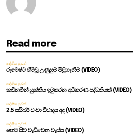
Read more
දේශීය පුවත්
රුමේෂ්ට හිමිවූ උණුසුම් පිළිගැනීම (VIDEO)
දේශීය පුවත්
කඩිනමින් යුක්තිය ඉටුකරන අධිකරණ පද්ධතියක් (VIDEO)
දේශීය පුවත්
2.5 සයිබර් වංචා විවාදය අද (VIDEO)
දේශීය පුවත්
හෙට සිට වැඩිවෙන වැස්ස (VIDEO)