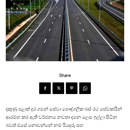
Share
දකුණු පළාත් දුර ගමන් ‌සේවා ප‌ෞද්ගලික බස් රථ ස‌ේවකයින්
ආරම්භ කර ඇති වර්ජනය නවතා දමන ල‌ෙස ඉල්ලා සිටින
බවත් එස‌ේ න‌ොවන්නේ නම් රියදුරු සහ