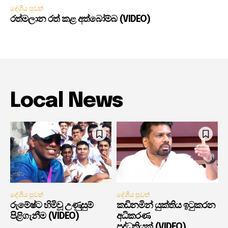
දේශීය පුවත්
රත්මලාන රත් කළ අත්බෝම්බ (VIDEO)
Local News
දේශීය පුවත්
දේශීය පුවත්
රුමේෂ්ට හිමිවූ උණුසුම්
කඩිනමින් යුක්තිය ඉටුකරන
පිළිගැනීම (VIDEO)
අධිකරණ
පද්ධතියක් (VIDEO)