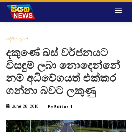
දේශීය පුවත්
දකුණ‌ේ බස් වර්ජනයට
විසඳුම් ලබා න‌ොද‌ෙන්‌නේ
නම් අධිවේගයත් එක්කර
ගන්නා බවට ලකුණු
By
Editor 1
June 26, 2018