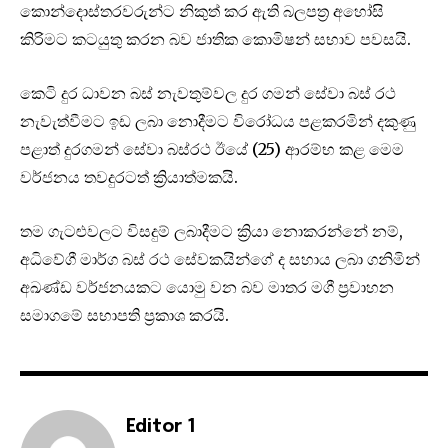
ක‌ොන්ද‌ොස්තරවරුන්ට නිකුත් කර ඇති බලපත්‍ර අහ‌ෝසි
කිරිමට කටයුතු කරන බව ජාතික ක‌ොමිෂන් සභාව පවසයි.
ක‌ෙටි දුර ධාවන බස් නැවතුම්වල දුර ගමන් ස‌ේවා බස් රථ
නැවැත්වීමට ඉඩ ලබා න‌ොදීමට විර‌ෝධය පළකරමින් දකුණු
පළාත් දුරගමන් ස‌ේවා බස්රථ ඊය‌ේ (25) ආරම්භ කළ ම‌ෙම
වර්ජනය තවදුරටත් ක්‍රියාත්මකයි.
තම ගැටළුවලට විසදුම් ලබාදීමට ක්‍රියා නොකරන්නේ නම්,
අධිවේගී මාර්ග බස් රථ සේවකයින්ගේ ද සහාය ලබා ගනිමින්
අඛණ්ඩ වර්ජනයකට යොමු වන බව මාතර මගී ප්‍රවාහන
සමාගමේ සභාපති ප්‍රකාශ කරයි.
Editor 1