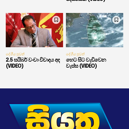
දේශීය පුවත්
දේශීය පුවත්
2.5 සයිබර් වංචා විවාදය අද
හෙට සිට වැඩිවෙන
(VIDEO)
වැස්ස (VIDEO)