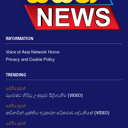
INFORMATION
Voice of Asia Network Home
Privacy and Cookie Policy
TRENDING
දේශීය පුවත්
රුමේෂ්ට හිමිවූ උණුසුම් පිළිගැනීම (VIDEO)
දේශීය පුවත්
කඩිනමින් යුක්තිය ඉටුකරන අධිකරණ පද්ධතියක් (VIDEO)
දේශීය පුවත්