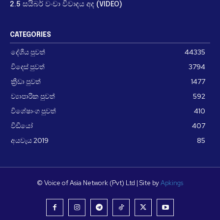
2.5 සයිබර් වංචා විවාදය අද (VIDEO)
CATEGORIES
දේශීය පුවත්
44335
විදෙස් පුවත්
3794
ක්‍රීඩා පුවත්
1477
ව්‍යාපාරික පුවත්
592
විශේෂාංග පුවත්
410
වීඩීයෝ
407
අයවැය 2019
85
© Voice of Asia Network (Pvt) Ltd | Site by
Apkings