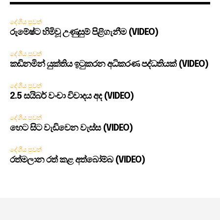
දේශීය පුවත්
රුමේෂ්ට හිමිවූ උණුසුම් පිළිගැනීම (VIDEO)
දේශීය පුවත්
කඩිනමින් යුක්තිය ඉටුකරන අධිකරණ පද්ධතියක් (VIDEO)
දේශීය පුවත්
2.5 සයිබර් වංචා විවාදය අද (VIDEO)
දේශීය පුවත්
හෙට සිට වැඩිවෙන වැස්ස (VIDEO)
දේශීය පුවත්
රත්මලාන රත් කළ අත්බෝම්බ (VIDEO)