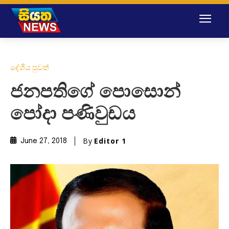
දේශීය පුවත්
ජනපතිගේ පොසොන්
පෝදා පණිවුඩය
By
Editor 1
June 27, 2018