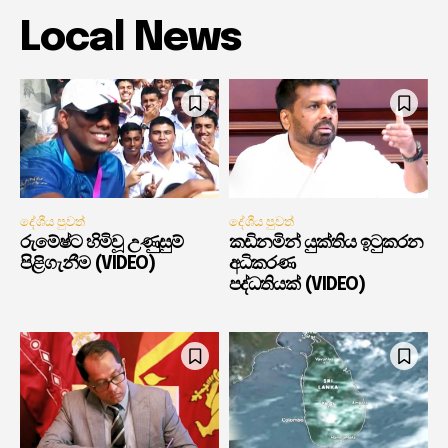
Local News
දේශීය පුවත්
දේශීය පුවත්
රුමේෂ්ට හිමිවූ උණුසුම්
කඩිනමින් යුක්තිය ඉටුකරන
පිළිගැනීම (VIDEO)
අධිකරණ
පද්ධතියක් (VIDEO)