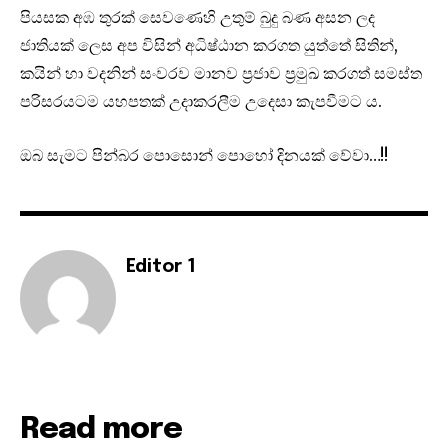
පියසක අඹ තුරක් සෙ‍වණෙහි උතුම් බුදු බණ අසන ලද
ජාතියක් ලෙස අප විසින් අධිෂ්ඨාන කරගත යුත්තේ සිතින්,
කයින් හා වදනින් සංවරව මානව ප්‍රජාව ප්‍රමුඛ කරගත් සමස්ත
පරිසරයටම යහපතක් උදාකරලීම උදෙසා කැපවීමට ය.
ඔබ සැමට පින්බර පොසොන් පොහෝ දිනයක් වේවා…!!
Editor 1
Read more