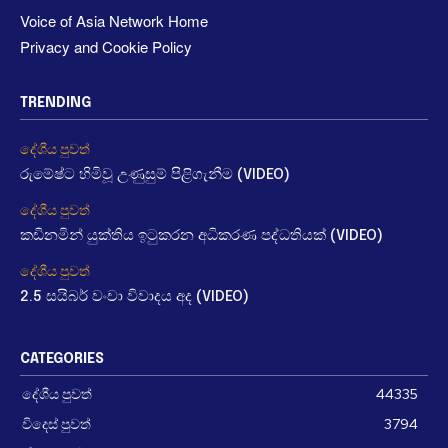
Voice of Asia Network Home
Privacy and Cookie Policy
TRENDING
දේශීය පුවත්
රුමේෂ්ට හිමිවූ උණුසුම් පිළිගැනීම (VIDEO)
දේශීය පුවත්
කඩිනමින් යුක්තිය ඉටුකරන අධිකරණ පද්ධතියක් (VIDEO)
දේශීය පුවත්
2.5 සයිබර් වංචා විවාදය අද (VIDEO)
CATEGORIES
දේශීය පුවත්
44335
විදෙස් පුවත්
3794