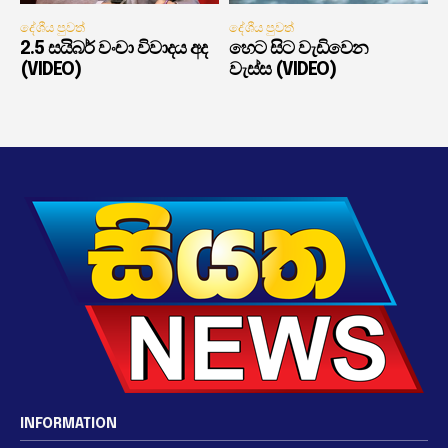
දේශීය පුවත්
දේශීය පුවත්
2.5 සයිබර් වංචා විවාදය අද
හෙට සිට වැඩිවෙන
(VIDEO)
වැස්ස (VIDEO)
INFORMATION