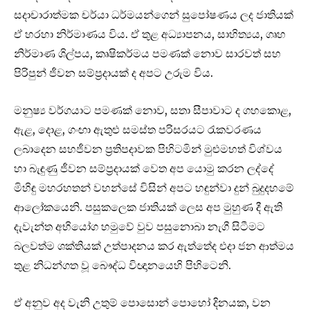
සදාචාරාත්මක චර්යා ධර්මයන්ගෙන් සුපෝෂණය ලද ජාතියක්
ඒ හරහා නිර්මාණය විය. ඒ තුළ අධ්‍යාපනය, සාහිත්‍යය, ගෘහ
නිර්මාණ ශිල්පය, කෘෂිකර්මය පමණක් නොව සාරවත් සහ
පිරිපුන් ජීවන සම්ප්‍රදායක් ද අපට උරුම විය.
මනුෂ්‍ය වර්ගයාට පමණක් නොව, සතා සීපාවාට ද ගහකොළ,
ඇළ, දොළ, ගංඟා ඇතුළු සමස්ත පරිසරයට රැකවරණය
ලබාදෙන සහජීවන ප්‍රතිපදාවක පිහිටමින් මුළුමහත් විශ්වය
හා බැඳුණු ජීවන සම්ප්‍රදායක් වෙත අප යොමු කරන ලද්දේ
මිහිඳු මහරහතන් වහන්සේ විසින් අපට හඳුන්වා දුන් බුදුදහමේ
ආලෝකයෙනි. පසුකලෙක ජාතියක් ලෙස අප මුහුණ දී ඇති
දැවැන්ත අභියෝග හමුවේ වුව පසුනොබා නැගී සිටීමට
බලවත්ම ශක්තියක් උත්පාදනය කර ඇත්තේද එදා ජන ආත්මය
තුළ නිධන්ගත වූ බෞද්ධ විඥානයෙහි පිහිටෙනි.
ඒ අනුව අද වැනි උතුම් පොසොන් පොහෝ දිනයක, වන