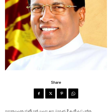
Share
පසුකලෙක ජාතියක් ලෙස අප මුහුණ දී ඇති දැවැන්ත