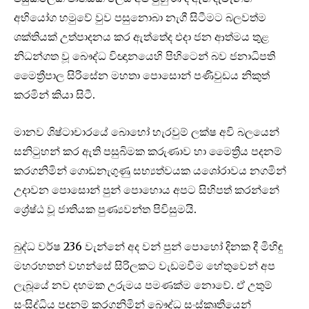
අභියෝග හමුවේ වුව පසුනොබා නැගී සිටීමට බලවත්ම
ශක්තියක් උත්පාදනය කර ඇත්තේද එදා ජන ආත්මය තුළ
නිධන්ගත වූ බෞද්ධ විඥානයෙහි පිහිටෙන් බව ජනාධිපති
මෛත්‍රීපාල සිරිසේන මහතා පොසොන් පණිවුඩය නිකුත්
කරමින් කියා සිටී.
මානව ශිෂ්ටාචාරයේ බොහෝ හැරවුම් ලක්ෂ අවි බලයෙන්
සනිටුහන් කර ඇති පසුබිමක කරුණාව හා මෛත්‍රිය පදනම්
කරගනිමින් ගොඩනැගුණු සභ්‍යත්වයක යශෝරාවය නගමින්
උදාවන පොසොන් පුන් පොහොය අපට සිහිපත් කරන්නේ
ශ්‍රේෂ්ඨ වූ ජාතියක පුණ්‍යවන්ත පිවිසුමයි.
බුද්ධ වර්ෂ 236 වැන්නේ අද වන් පුන් පොහෝ දිනක දී මිහිඳු
මහරහතන් වහන්සේ සිරිලකට වැඩමවීම හේතුවෙන් අප
ලැබූයේ නව දහමක උරුමය පමණක්ම නොවේ. ඒ උතුම්
සංසිද්ධිය පදනම් කරගනිමින් බෞද්ධ සංස්කෘතියෙන්