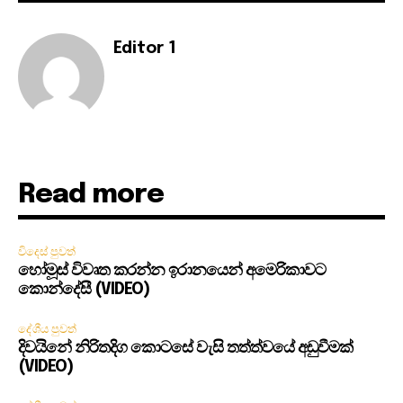
Editor 1
Read more
විදෙස් පුවත්
හෝමූස් විවෘත කරන්න ඉරානයෙන් අමෙරිකාවට
කොන්දේසී (VIDEO)
දේශීය පුවත්
දිවයිනේ නිරිතදිග කොටසේ වැසි තත්ත්වයේ අඩුවීමක්
(VIDEO)