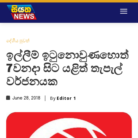
දේශීය පුවත්
ඉල්ලීම් ඉටුන‌ොවුණහ‌ොත්
7වනදා සිට යළිත් තැපැල්
වර්ජනයක
By
Editor 1
June 28, 2018