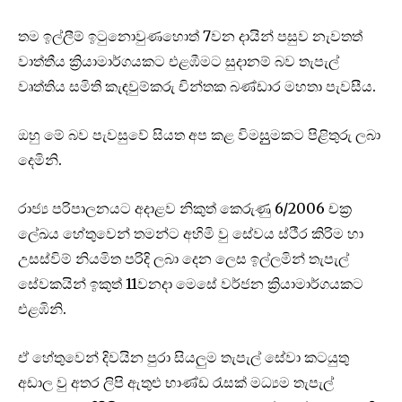
තම ඉල්ලීම් ඉටුන‌ොවුණහ‌ොත් 7වන දායින් පසුව නැවතත්
වාත්තීය ක්‍රියාමාර්ගයකට එළඹීමට සුදානම් බව තැපැල්
වෘත්තිය සමිති කැඳවුම්කරු චින්තක බණ්ඩාර මහතා පැවසීය.
ඔහු ‌මේ බව පැවසුවේ සියත අප කළ විමසුුුුමකට පිළිතුරු ලබා
ද‌ෙමිනි.
රාජ්‍ය පරිපාලනයට අදාළව නිකුත් ක‌ෙ‌රුණු 6/2006 චක්‍ර
ල‌ේඛය ‌හේතුවෙන් තමන්ට අහිමි වු ස‌ේවය ස්ථීර කිරිම හා
උසස්විම් නියමිත පරිදි ලබා ද‌ෙන ල‌ෙස ඉල්ලමින් තැපැල්
‌සේවකයින් ඉකුත් 11වනදා ‌මෙසේ වර්ජන ක්‍රියාමාර්ගයකට
එළඹිනි.
ඒ හ‌ේතුවෙන් දිවයින පුරා සියලුම තැපැල් ස‌ේවා කටයුතු
අඩාල වු අතර ලිපි ඇතුළු භාණ්ඩ රැසක් මධ්‍යම තැපැල්