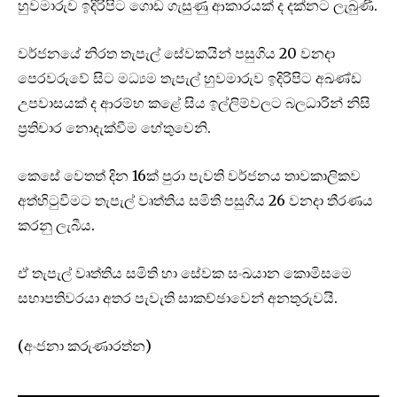
හුවමාරුව ඉදිරිපිට ග‌ොඩ ගැසුණු ආකාරයක් ද දක්නට ලැබුණි.
වර්ජනය‌ේ නිරත තැපැල් ‌සේවකයින් පසුගිය 20 වනදා
‌ප‌ෙරවරුවේ සි‌ට මධ්‍යම තැපැල් හුවමාරුව ඉදිරිපිට අඛණ්ඩ
උපවාසයක් ද ආරම්භ කළ‌ේ සිය ඉල්ලිම්වලට බලධාරින් නිසි
ප්‍රතිචාර න‌ොදැක්වීම ‌හේතුවෙනි.
ක‌ෙ‌‌සේ ‌‌වෙතත් දින 16ක් පුරා පැවති වර්ජනය තාවකාලිකව
අත්හිටුවීමට තැපැල් වෘත්තිය සමිති පසුගිය 26 වනදා තීරණය
කරනු ලැබීය.
ඒ තැපැල් වෘත්තිය සමිති හා සේවක සංඛයාන ක‌ොමිසමෙ
සභාපතිවරයා අතර පැවැති සාකච්ඡාවෙන් අනතුරුවයි.
(අංජනා කරුණාරත්න)