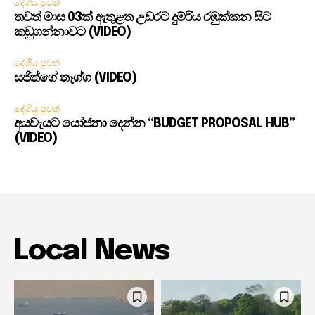
දේශීය පුවත්
තවත් මාස 03ක් ඇතුළත උඩරට දුම්රිය රඹුක්කන සිට
කඩුගන්නාවට (VIDEO)
දේශීය පුවත්
සජිත්ගේ තෑග්ග (VIDEO)
දේශීය පුවත්
අයවැයට යෝජනා දෙන්න “BUDGET PROPOSAL HUB”
(VIDEO)
Local News