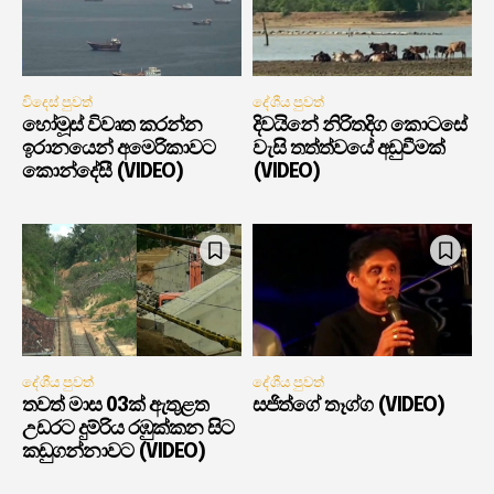
විදෙස් පුවත්
දේශීය පුවත්
හෝමූස් විවෘත කරන්න
දිවයිනේ නිරිතදිග කොටසේ
ඉරානයෙන් අමෙරිකාවට
වැසි තත්ත්වයේ අඩුවීමක්
කොන්දේසී (VIDEO)
(VIDEO)
දේශීය පුවත්
දේශීය පුවත්
තවත් මාස 03ක් ඇතුළත
සජිත්ගේ තෑග්ග (VIDEO)
උඩරට දුම්රිය රඹුක්කන සිට
කඩුගන්නාවට (VIDEO)