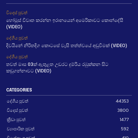
විදෙස් පුවත්
හෝමූස් විවෘත කරන්න ඉරානයෙන් අමෙරිකාවට කොන්දේසී
(VIDEO)
දේශීය පුවත්
දිවයිනේ නිරිතදිග කොටසේ වැසි තත්ත්වයේ අඩුවීමක් (VIDEO)
දේශීය පුවත්
තවත් මාස 03ක් ඇතුළත උඩරට දුම්රිය රඹුක්කන සිට
කඩුගන්නාවට (VIDEO)
CATEGORIES
දේශීය පුවත්
44353
විදෙස් පුවත්
3800
ක්‍රීඩා පුවත්
1477
ව්‍යාපාරික පුවත්
592
විශේෂාංග පුවත්
410