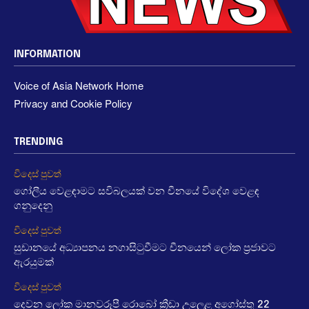
INFORMATION
Voice of Asia Network Home
Privacy and Cookie Policy
TRENDING
විදෙස් පුවත්
ගෝලීය වෙළඳාමට සවිබලයක් වන චීනයේ විදේශ වෙළඳ
ගනුදෙනු
විදෙස් පුවත්
සුඩානයේ අධ්‍යාපනය නගාසිටුවීමට චීනයෙන් ලෝක ප්‍රජාවට
ඇරයුමක්
විදෙස් පුවත්
දෙවන ලෝක මානවරූපී රොබෝ ක්‍රීඩා උලෙළ අගෝස්තු 22