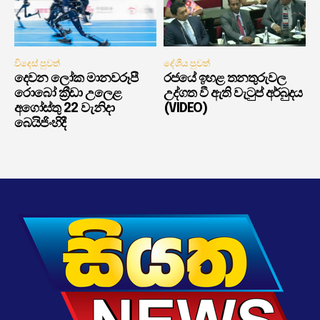
විදෙස් පුවත්
දේශීය පුවත්
දෙවන ලෝක මානවරූපී
රජයේ ඉහළ තනතුරුවල
රොබෝ ක්‍රීඩා උලෙළ
උද්ගත වී ඇති වැටුප් අර්බුදය
අගෝස්තු 22 වැනිදා
(VIDEO)
බෙයිජිංහිදී