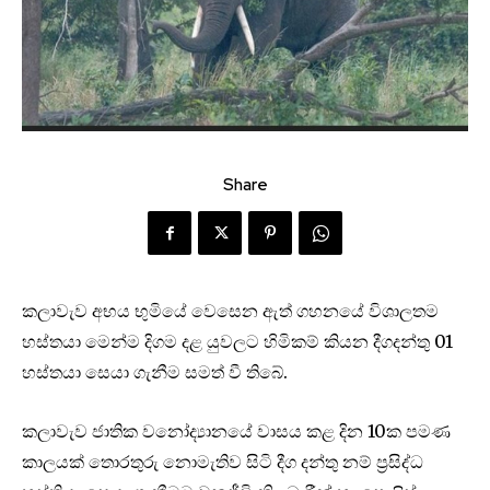
Share
කලාවැව අභය භුමි‌යේ ‌ව‌ෙස‌ෙ‌න ඇත් ගහනයේ විශාලතම
හස්තයා ම‌ෙ‌න්ම දිගම දළ යුවලට හිමිකම් කියන දීගදන්තු 01
හස්තයා ‌සෙයා ගැනීම සමත් වී තිබේ.
කලාවැව ජාතික වනෝද්‍යානයේ වාසය කළ දින 10ක පමණ
කාලයක් තොරතුරු නොමැතිව සිටි දීග දන්තු නම් ප්‍රසිද්ධ