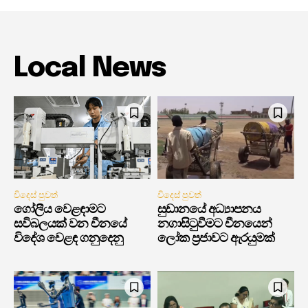
Local News
විදෙස් පුවත්
විදෙස් පුවත්
ගෝලීය වෙළඳාමට
සුඩානයේ අධ්‍යාපනය
සවිබලයක් වන චීනයේ
නගාසිටුවීමට චීනයෙන්
විදේශ වෙළඳ ගනුදෙනු
ලෝක ප්‍රජාවට ඇරයුමක්