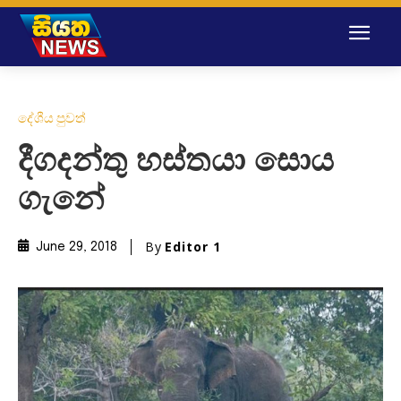
දේශීය පුවත්
දීගදන්තු හස්තයා ‌ස‌ොය
ගැන‌ේ
By
Editor 1
June 29, 2018