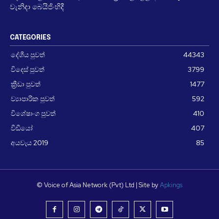
වැනිදා බෙයිජිංහිදී
CATEGORIES
දේශීය පුවත්
44343
විදෙස් පුවත්
3799
ක්‍රීඩා පුවත්
1477
ව්‍යාපාරික පුවත්
592
විශේෂාංග පුවත්
410
වීඩීයෝ
407
අයවැය 2019
85
© Voice of Asia Network (Pvt) Ltd | Site by
Apkings