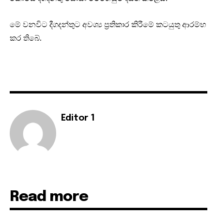
මේ වනවිට දීගදන්තුට අවශ්‍ය ප්‍රතිකාර කිරීමේ කටයුතු ආරම්භ
කර තිබේ.
Editor 1
Read more