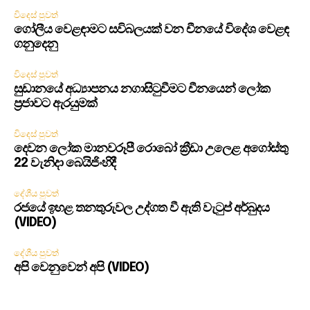
විදෙස් පුවත්
ගෝලීය වෙළඳාමට සවිබලයක් වන චීනයේ විදේශ වෙළඳ
ගනුදෙනු
විදෙස් පුවත්
සුඩානයේ අධ්‍යාපනය නගාසිටුවීමට චීනයෙන් ලෝක
ප්‍රජාවට ඇරයුමක්
විදෙස් පුවත්
දෙවන ලෝක මානවරූපී රොබෝ ක්‍රීඩා උලෙළ අගෝස්තු
22 වැනිදා බෙයිජිංහිදී
දේශීය පුවත්
රජයේ ඉහළ තනතුරුවල උද්ගත වී ඇති වැටුප් අර්බුදය
(VIDEO)
දේශීය පුවත්
අපි වෙනුවෙන් අපි (VIDEO)