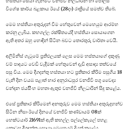
හස්තියා සෙයා ගැනීමට වනජීවි නිලධාරීන් හා පොලිස්
විශේෂ කාර්ය බළකාය ඊයේ (28දා) රාත්‍රියේ සමත්ව තිබේ.
මෙම හස්තියා අතුරුදන් වීම හේතුවෙන් මෙහෙයුම ආරම්භ
කරනු ලැබීය. කහගල්ල රක්ෂිතයේදී හස්තියා සොයාගෙන
ඇති අතර ඔහු හොඳින් සිටින බවට තොරතුරු වාර්තා වෙයි.
අලිමිනිස් ගැටුමේ ප්‍රතිඵලයක් ල‌ෙස ම‌ෙම හස්තයාගේ දකුණු
වම් පාදයට ‌වෙඩි වැදීමක් ‌හේතුව‌ෙ‌න් දැඩි අසාද්‍ය තත්වයේ
පසු විය. ම‌ෙම දීගදන්තු හස්තයා හට ප්‍රතිකාර කිරිම පසුගිය 18
වැනි දින වයඹ පළාත් භාර අනුරාධපුර වනජීවි පශූ ව‌ෛද්‍ය
චන්දන ජයසිිංහ මහතා ඇතුළු වනජීවි නිලධාරින් සිදු කළ‌ේය.
එස‌ේ ප්‍රතිකාර කිරිම‌ෙන් අනතුරුව ම‌ෙ‌ම හස්තියා අතුරුදහන්ව
සිටින නිසා ඊය‌ේ දිනය‌ේ වනජිවි කණ්ඩායම් 08ක්
හ‌ෙක්ටයාර් 21691ක් ඇති කහල්ල පල්ල‌ේකැල‌ේ පහළ
ක‌ොටස දීගදන්තු ස‌ොයා ම‌ෙහ‌ෙයුම් දියත් කළ‌ේය.