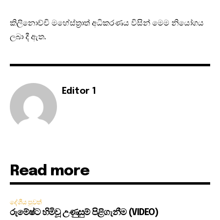
කිලිනොච්චි මහේස්ත්‍රාත් අධිකරණය විසින් ම‌ෙම නියෝගය
ලබා දී ඇත.
Editor 1
Read more
දේශීය පුවත්
රුමේෂ්ට හිමිවූ උණුසුම් පිළිගැනීම (VIDEO)