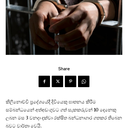
Share
කිලිනොච්චි ප්‍රදේශයේදී දිවියෙකු ඝාතනය කිරීම
සම්බන්ධයෙන් අත්අඩංගුවට ගත් සැකකරුවන් 10 දෙනෙකු
ලබන මස 3 වනදා දක්වා රක්ෂිත බන්ධනාගාර ගතකර තිබෙන
බවට වාර්තා ව‌ෙයි.