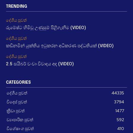
TRENDING
දේශීය පුවත්
රුමේෂ්ට හිමිවූ උණුසුම් පිළිගැනීම (VIDEO)
දේශීය පුවත්
කඩිනමින් යුක්තිය ඉටුකරන අධිකරණ පද්ධතියක් (VIDEO)
දේශීය පුවත්
2.5 සයිබර් වංචා විවාදය අද (VIDEO)
CATEGORIES
දේශීය පුවත්
44335
විදෙස් පුවත්
3794
ක්‍රීඩා පුවත්
1477
ව්‍යාපාරික පුවත්
592
විශේෂාංග පුවත්
410