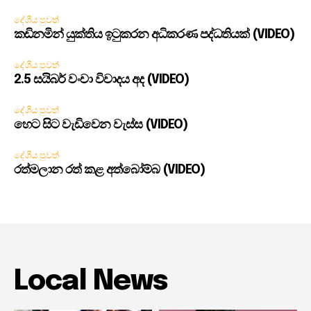
දේශීය පුවත්
කඩිනමින් යුක්තිය ඉටුකරන අධිකරණ පද්ධතියක් (VIDEO)
දේශීය පුවත්
2.5 සයිබර් වංචා විවාදය අද (VIDEO)
දේශීය පුවත්
හෙට සිට වැඩිවෙන වැස්ස (VIDEO)
දේශීය පුවත්
රත්මලාන රත් කළ අත්බෝම්බ (VIDEO)
Local News