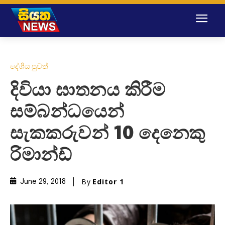
දේශීය පුවත්
දිවියා ඝාතනය කිරීම
සම්බන්ධයෙන්
සැකකරුවන් 10 දෙනෙකු
රිමාන්ඩ්
By
Editor 1
June 29, 2018