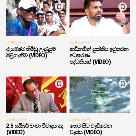
දේශීය පුවත්
දේශීය පුවත්
රුමේෂ්ට හිමිවූ උණුසුම්
කඩිනමින් යුක්තිය ඉටුකරන
පිළිගැනීම (VIDEO)
අධිකරණ
පද්ධතියක් (VIDEO)
දේශීය පුවත්
දේශීය පුවත්
2.5 සයිබර් වංචා විවාදය අද
හෙට සිට වැඩිවෙන
(VIDEO)
වැස්ස (VIDEO)