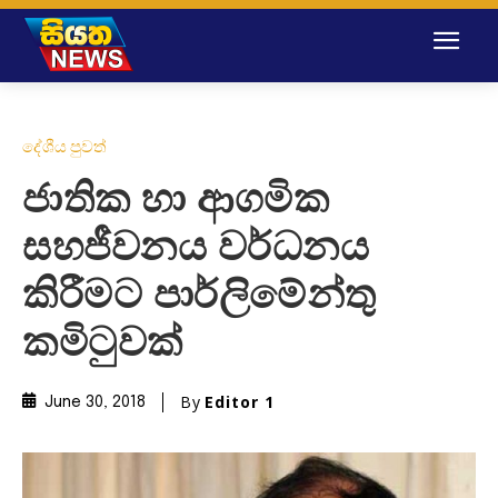
දේශීය පුවත්
ජාතික හා ආගමික
සහජීවනය වර්ධනය
කිරීමට පාර්ලිමේන්තු
කමිටුවක්
By
Editor 1
June 30, 2018