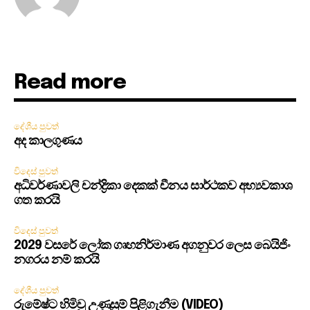
Read more
දේශීය පුවත්
අද කාලගුණය
විදෙස් පුවත්
අධිවර්ණාවලි චන්ද්‍රිකා දෙකක් චීනය සාර්ථකව අභ්‍යවකාශ
ගත කරයි
විදෙස් පුවත්
2029 වසරේ ලෝක ගෘහනිර්මාණ අගනුවර ලෙස බෙයිජිං
නගරය නම් කරයි
දේශීය පුවත්
රුමේෂ්ට හිමිවූ උණුසුම් පිළිගැනීම (VIDEO)