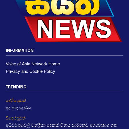
INFORMATION
Voice of Asia Network Home
Privacy and Cookie Policy
TRENDING
දේශීය පුවත්
අද කාලගුණය
විදෙස් පුවත්
අධිවර්ණාවලි චන්ද්‍රිකා දෙකක් චීනය සාර්ථකව අභ්‍යවකාශ ගත