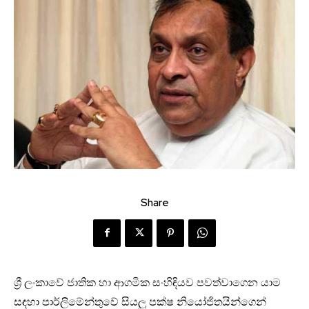
Share
ශ්‍රී ලංකාවේ ජාතික හා ආගමික සංහිඳියව පවත්වාගෙන යාම
සඳහා පාර්ලිමේන්තුවේ සියලු පක්ෂ නියෝජිතයින්ගෙන්