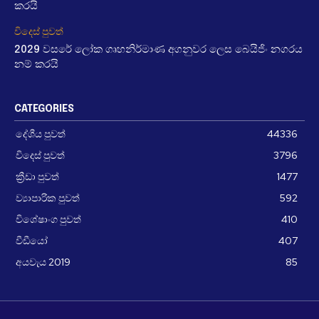
කරයි
විදෙස් පුවත්
2029 වසරේ ලෝක ගෘහනිර්මාණ අගනුවර ලෙස බෙයිජිං නගරය
නම් කරයි
CATEGORIES
දේශීය පුවත්
44336
විදෙස් පුවත්
3796
ක්‍රීඩා පුවත්
1477
ව්‍යාපාරික පුවත්
592
විශේෂාංග පුවත්
410
වීඩීයෝ
407
අයවැය 2019
85