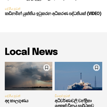
දේශීය පුවත්
කඩිනමින් යුක්තිය ඉටුකරන අධිකරණ පද්ධතියක් (VIDEO)
Local News
දේශීය පුවත්
විදෙස් පුවත්
අද කාලගුණය
අධිවර්ණාවලි චන්ද්‍රිකා
දෙකක් චීනය සාර්ථකව