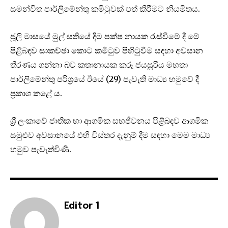
සමන්විත පාර්ලිමේන්තු කමිටුවක් පත් කිරීමට නියමිතය.
ජූලි මාසයේ මුල් සතියේ දීම පක්ෂ නායක රැස්වීමේ දී මේ
පිළිබඳව සාකච්ඡා කොට කමිටුව පිහිටුවීම සඳහා අවසාන
තීරණය ගන්නා බව කතානායක කරූ ජයසූරිය මහතා
පාර්ලිමේන්තු පරිශ්‍රයේ ඊයේ (29) පැවැති මාධ්‍ය හමුවේ දී
ප්‍රකාශ කළේ ය.
ශ්‍රී ලංකාවේ ජාතික හා ආගමික සහජීවනය පිළිබඳව ආගමික
සමුළුව අවසානයේ එහි විස්තර දැනුම් දීම සඳහා මෙම මාධ්‍ය
හමුව පැවැත්විණි.
Editor 1