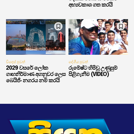
අභ්‍යවකාශ ගත කරයි
විදෙස් පුවත්
දේශීය පුවත්
2029 වසරේ ලෝක
රුමේෂ්ට හිමිවූ උණුසුම්
ගෘහනිර්මාණ අගනුවර ලෙස
පිළිගැනීම (VIDEO)
බෙයිජිං නගරය නම් කරයි