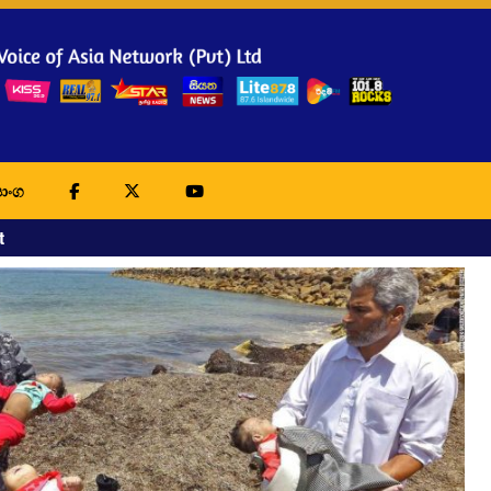
ාංග
t