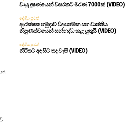
වායු දූෂණයෙන් වසරකට මරණ 7000ක් (VIDEO)
දේශීය පුවත්
ආරක්ෂක හමුදාව විද්‍යාත්මක සහ වෘත්තීය
නිපුණත්වයෙන් සන්නද්ධ කළ යුතුයි (VIDEO)
දේශීය පුවත්
නිරිතට අද සිට තද වැසි (VIDEO)
හන්
්ව