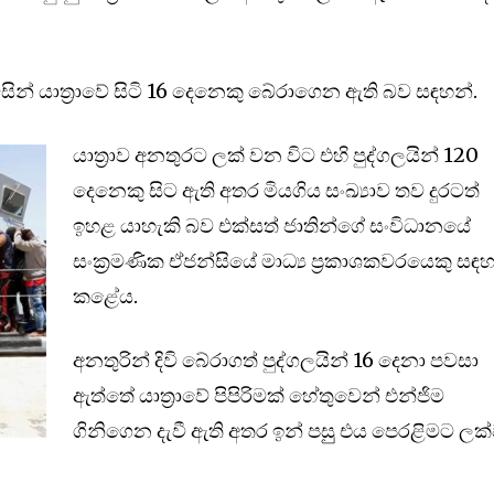
සින් යාත්‍රාවේ සිටි 16 දෙනෙකු බේරාගෙන ඇති බව සඳහන්.
යාත්‍රාව අනතුරට ලක් වන විට එහි පුද්ගලයින් 120
ද‌ෙන‌ෙකු සිට ඇති අතර මියගිය සංඛ්‍යාව තව දුරටත්
ඉහළ යාහැකි බව එක්සත් ජාතින්ග‌ේ සංවිධානය‌ේ
සංක්‍රමණික ඒජන්සිය‌ේ මාධ්‍ය ප්‍රකාශකවරයෙකු සඳ
කළ‌ේය.
අනතුරින් දිවි ‌‌බේරාගත් පුද්ගලයින් 16 ද‌ෙ‌නා පවසා
ඇත්ත‌ේ යාත්‍රාවේ පිපිරිමක් ‌හේතුව‌ෙන් එන්ජිම
ගිනිග‌ෙන දැවී ඇති අතර ඉන් පසුු එය ප‌ෙරළිමට ලක