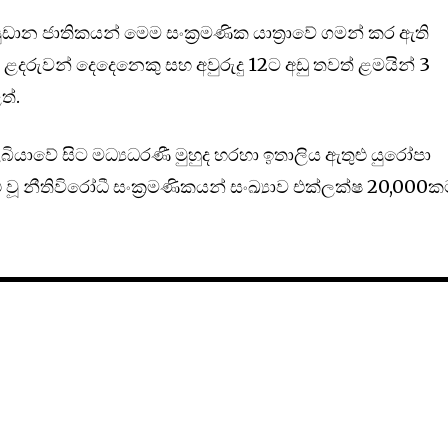
ඩාන ජාතිකයන් මෙම සංක්‍රමණික යාත්‍රාවේ ගමන් කර ඇති
ළදරුවන් දෙදෙනෙකු සහ අවුරුදු 12ට අඩු තවත් ළමයින් 3
ත්.
ියාවේ සිට මධ්‍යධරණී මුහුද හරහා ඉතාලිය ඇතුළු යුරෝපා
 වූ නීතිවිරෝධී සංක්‍රමණිකයන් සංඛ්‍යාව එක්ලක්ෂ 20,000