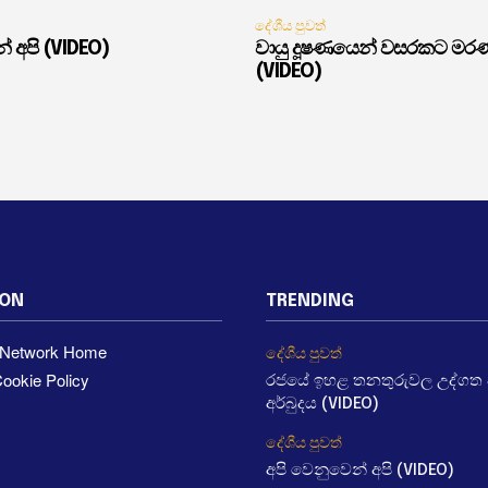
දේශීය පුවත්
් අපි (VIDEO)
වායු දූෂණයෙන් වසරකට මර
(VIDEO)
ION
TRENDING
a Network Home
දේශීය පුවත්
ookie Policy
රජයේ ඉහළ තනතුරුවල උද්ගත වී
අර්බුදය (VIDEO)
දේශීය පුවත්
අපි වෙනුවෙන් අපි (VIDEO)