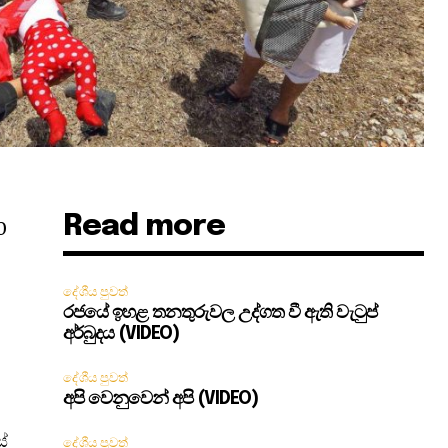
Read more
0
දේශීය පුවත්
රජයේ ඉහළ තනතුරුවල උද්ගත වී ඇති වැටුප්
අර්බුදය (VIDEO)
දේශීය පුවත්
අපි වෙනුවෙන් අපි (VIDEO)
්
දේශීය පුවත්