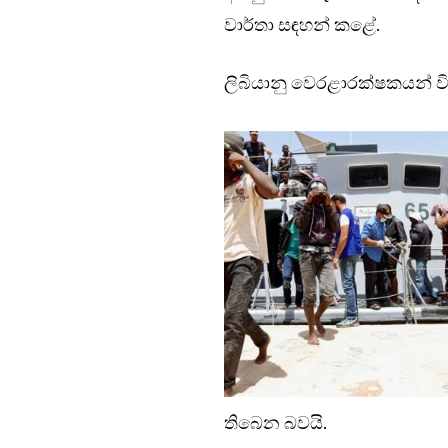
වාර්තා සඳහන් කළේ.
ලිබියානු වෙරළාරක්ෂකයන් වි
තිබ‌ෙන බවයි.