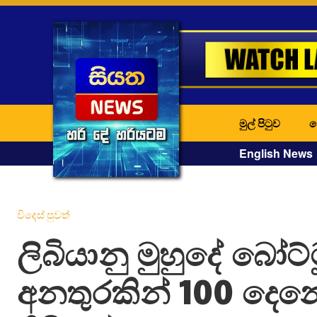
මුල් පිටුව
ද
English News
විදෙස් පුවත්
ලිබියානු මුහුදේ බෝට්
අනතුරකින් 100 ද‌ෙන‌