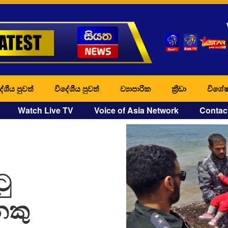
ේශීය පුවත්
විදේශීය පුවත්
ව්‍යාපාරික
ක්‍රීඩා
විශේෂ
Watch Live TV
Voice of Asia Network
Contac
ටු
ෙකු