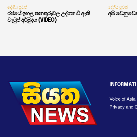
දේශීය පුවත්
දේශීය පුවත්
රජයේ ඉහළ තනතුරුවල උද්ගත වී ඇති
අපි වෙනුවෙන
වැටුප් අර්බුදය (VIDEO)
INFORMAT
Voice of Asi
Privacy and C