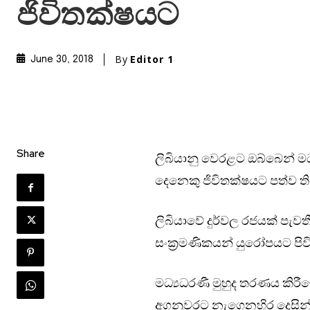
ජිවිතක්ෂයට
By
Editor 1
June 30, 2018
Share
ලිබියානු වෙරළට ඔබ්බෙන් මධ්‍
ද‌ෙන‌ෙකු ජිවිතක්ෂයට පත්ව ති
ලිබියාවේ දුර්වල රජයක් පැවත
සංක්‍රමණිකයන් යුරෝපයට පිව
මධ්‍යධරණී මුහුද තරණය කිර
අගනුවරට නැගෙනහිර දෙසින් න