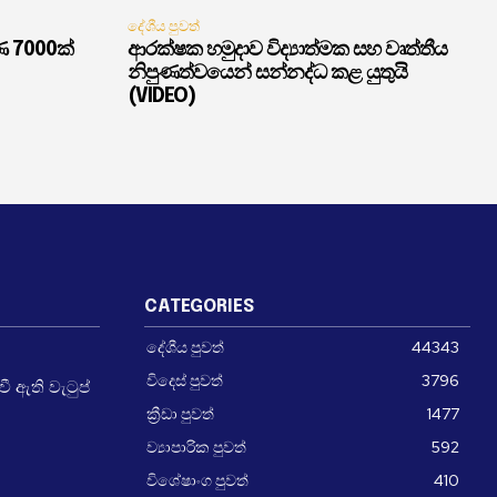
දේශීය පුවත්
ණ 7000ක්
ආරක්ෂක හමුදාව විද්‍යාත්මක සහ වෘත්තීය
නිපුණත්වයෙන් සන්නද්ධ කළ යුතුයි
(VIDEO)
CATEGORIES
දේශීය පුවත්
44343
විදෙස් පුවත්
3796
 ඇති වැටුප්
ක්‍රීඩා පුවත්
1477
ව්‍යාපාරික පුවත්
592
විශේෂාංග පුවත්
410