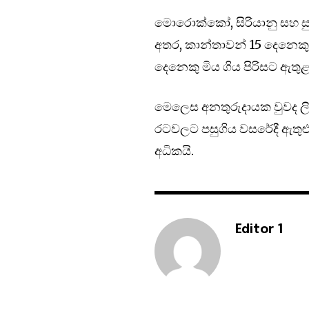
මොරොක්කෝ, සිරියානු සහ සු
අතර, කාන්තාවන් 15 දෙනෙකු 
දෙනෙකු මිය ගිය පිරිසට ඇතුළ
මෙලෙස අනතුරුදායක වුවද ලිබ
රටවලට පසුගිය වසරේදී ඇතුළු
අධිකයි.
Editor 1