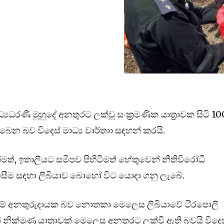
යධරණී මුහුදේ අනතුරට ලක්වූ සංක්‍රමණික යාත්‍රාවක සිටි 10
බ‌ෙන බව විද‌ෙස් මාධ්‍ය වාර්තාා සඳහන් කරයි.
ීමත්, ඉතාලියට සමීපව පිහිටීමත් හේතුවෙන් නීතිවිරෝධී
ිසීම සඳහා ලිබියාව බොහෝ විට යොදා ගනු ලැ‌බේ.
ීමේ අනතුරුදායක බව නොතකා මෙලෙස ලිබියාවේ ටි‍්‍රපොලි
ික්මුණු යාත්‍රාවක් මෙලෙස අනතුරට ලක්වී ඇති බවයි විදෙස