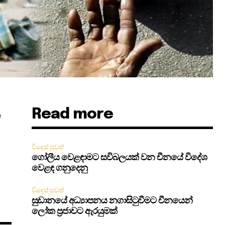
Read more
න
විදෙස් පුවත්
ගෝලීය වෙළඳාමට සවිබලයක් වන චීනයේ විදේශ
වෙළඳ ගනුදෙනු
විදෙස් පුවත්
සුඩානයේ අධ්‍යාපනය නගාසිටුවීමට චීනයෙන්
ලෝක ප්‍රජාවට ඇරයුමක්