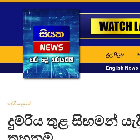
මුල් පිටුව
ද
English News
දේශීය පුවත්
දුම්රිය තුළ සිඟමන් යැ
තහනම්