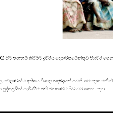
 (01) සිට තහනම් කිරීමට දුම්රිය දෙපාර්තමේන්තුව පියවර ගෙ
ාර්යාල වේලාවන්ට අතිශය විශාල තදබදයක් පවතී. මෙලෙස මඟීන්
න පුද්ගලයින් පැමිණිම මඟී ජනතාවට පිඩාවට ගෙන දෙන