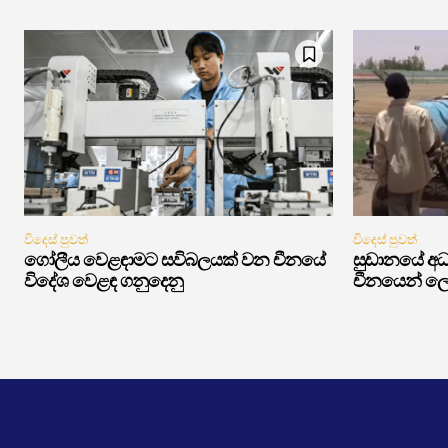
විදෙස් පුවත්
විදෙස් පුවත්
ගෝලීය වෙළඳාමට සවිබලයක් වන චීනයේ
සුඩානයේ අධ්
විදේශ වෙළඳ ගනුදෙනු
චීනයෙන් ලෝ