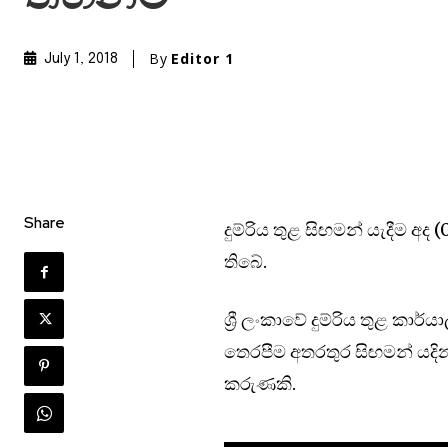
By
Editor 1
July 1, 2018
Share
දුම්රිය තුළ සිඟමන් යැදීම අද
තිබේ.
ශ්‍රී ලංකාවේ දුම්රිය තුළ ක
තෙරපීම අතරතුර සිඟමන් යදි
කරුණකි.