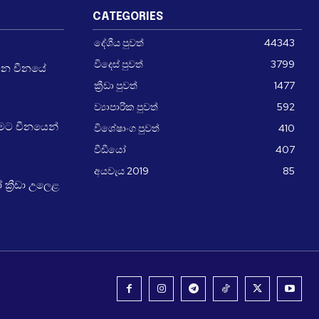
CATEGORIES
දේශීය පුවත්
44343
විදෙස් පුවත්
3799
වන චීනයේ
ක්‍රීඩා පුවත්
1477
ව්‍යාපාරික පුවත්
592
ීමට චීනයෙන්
විශේෂාංග පුවත්
410
වීඩීයෝ
407
අයවැය 2019
85
්‍රීඩා උලෙළ