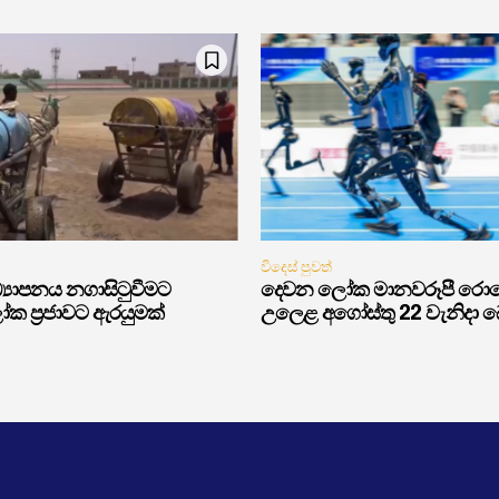
විදෙස් පුවත්
‍යාපනය නගාසිටුවීමට
දෙවන ලෝක මානවරූපී රොබෝ 
ක ප්‍රජාවට ඇරයුමක්
උලෙළ අගෝස්තු 22 වැනිදා බෙය