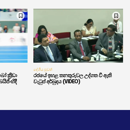
දේශීය පුවත්
ක්‍රීඩා
රජයේ ඉහළ තනතුරුවල උද්ගත වී ඇති
ිජිංහිදී
වැටුප් අර්බුදය (VIDEO)