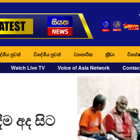
ේශීය පුවත්
විදේශීය පුවත්
ව්‍යාපාරික
ක්‍රීඩා
විශේෂ
Watch Live TV
Voice of Asia Network
Contac
දීම අද සිට