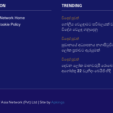
ION
TRENDING
a Network Home
විදෙස් පුවත්
ookie Policy
ගෝලීය වෙළඳාමට සවිබලයක් 
විදේශ වෙළඳ ගනුදෙනු
විදෙස් පුවත්
සුඩානයේ අධ්‍යාපනය නගාසිටුව
ලෝක ප්‍රජාවට ඇරයුමක්
විදෙස් පුවත්
දෙවන ලෝක මානවරූපී රොබෝ ක
අගෝස්තු 22 වැනිදා බෙයිජිංහිදී
 Asia Network (Pvt) Ltd | Site by
Apkings