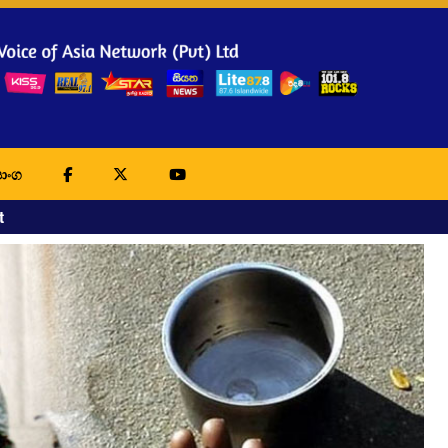
ාංග
t