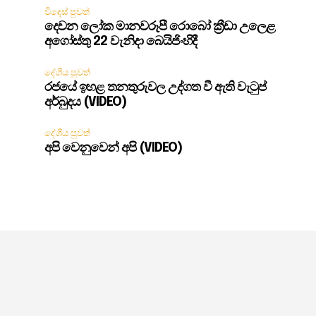
විදෙස් පුවත්
දෙවන ලෝක මානවරූපී රොබෝ ක්‍රීඩා උලෙළ
අගෝස්තු 22 වැනිදා බෙයිජිංහිදී
දේශීය පුවත්
රජයේ ඉහළ තනතුරුවල උද්ගත වී ඇති වැටුප්
අර්බුදය (VIDEO)
දේශීය පුවත්
අපි වෙනුවෙන් අපි (VIDEO)