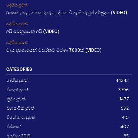
දේශීය පුවත්
රජයේ ඉහළ තනතුරුවල උද්ගත වී ඇති වැටුප් අර්බුදය (VIDEO)
දේශීය පුවත්
අපි වෙනුවෙන් අපි (VIDEO)
දේශීය පුවත්
වායු දූෂණයෙන් වසරකට මරණ 7000ක් (VIDEO)
CATEGORIES
දේශීය පුවත්
44343
විදෙස් පුවත්
3796
ක්‍රීඩා පුවත්
1477
ව්‍යාපාරික පුවත්
592
විශේෂාංග පුවත්
410
වීඩීයෝ
407
අයවැය 2019
85