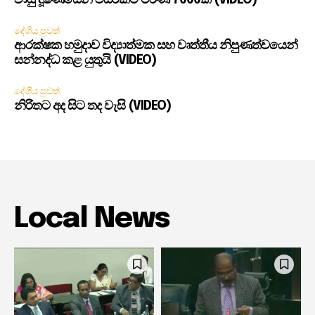
දේශීය පුවත්
ආරක්ෂක හමුදාව විද්‍යාත්මක සහ වෘත්තීය නිපුණත්වයෙන්
සන්නද්ධ කළ යුතුයි (VIDEO)
දේශීය පුවත්
නිරිතට අද සිට තද වැසි (VIDEO)
Local News