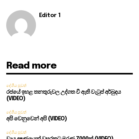
Editor 1
Read more
දේශීය පුවත්
රජයේ ඉහළ තනතුරුවල උද්ගත වී ඇති වැටුප් අර්බුදය
(VIDEO)
දේශීය පුවත්
අපි වෙනුවෙන් අපි (VIDEO)
දේශීය පුවත්
වායු දූෂණයෙන් වසරකට මරණ 7000ක් (VIDEO)