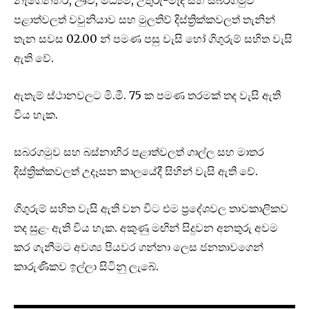
පළාත්වලත් වවුනියාව සහ මුලතිව් දිස්ත්‍රික්කවලත් තැනින්
තැන සවස 02.00 න් පමණ පසු වැසි හෝ ගිගුරුම් සහිත වැසි
ඇති වේ.
ඇතැම් ස්ථානවලට මි.මී. 75 ක පමණ තරමක් තද වැසි ඇති
විය හැක.
සබරගමුව සහ බස්නාහිර පළාත්වලත් ගාල්ල සහ මාතර
දිස්ත්‍රික්කවලත් උදෑසන කාලයේදී සිහින් වැසි ඇති වේ.
ගිගුරුම් සහිත වැසි ඇති වන විට එම ප්‍රදේශවල තාවකාලිකව
තද සුළං ඇති විය හැක. අකුණු මඟින් සිදුවන අනතුරු අවම
කර ගැනීමට අවශ්‍ය පියවර ගන්නා ලෙස ජනතාවගෙන්
කාරුණිකව ඉල්ලා සිටිනු ලැබේ.