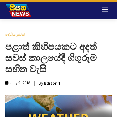
දේශීය පුවත්
පළාත් කිහිපයකට අදත්
සවස් කාලයේදී ගිගුරුම්
සහිත වැසි
By
Editor 1
July 2, 2018