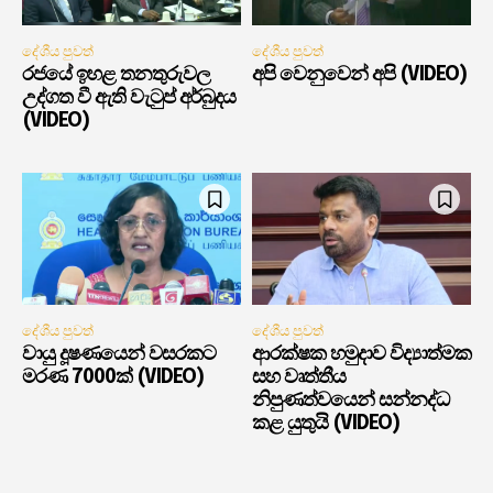
දේශීය පුවත්
දේශීය පුවත්
රජයේ ඉහළ තනතුරුවල
අපි වෙනුවෙන් අපි (VIDEO)
උද්ගත වී ඇති වැටුප් අර්බුදය
(VIDEO)
දේශීය පුවත්
දේශීය පුවත්
වායු දූෂණයෙන් වසරකට
ආරක්ෂක හමුදාව විද්‍යාත්මක
මරණ 7000ක් (VIDEO)
සහ වෘත්තීය
නිපුණත්වයෙන් සන්නද්ධ
කළ යුතුයි (VIDEO)