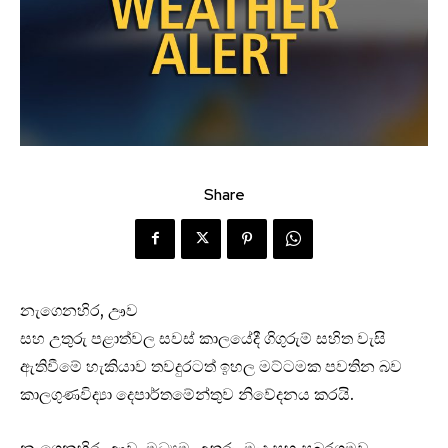
Share
නැගෙනහිර, ඌව
සහ උතුරු පළාත්වල සවස් කාලයේදී ගිගුරුම් සහිත වැසි
ඇතිවීමේ හැකියාව තවදුරටත් ඉහල මට්ටමක පවතින බව
කාලගුණවිද්‍යා දෙපාර්තමේන්තුව නිවේදනය කරයි.
නැගෙනහිර, ඌව, මධ්‍යම, උතුරු-මැද සහ සබරගමුව