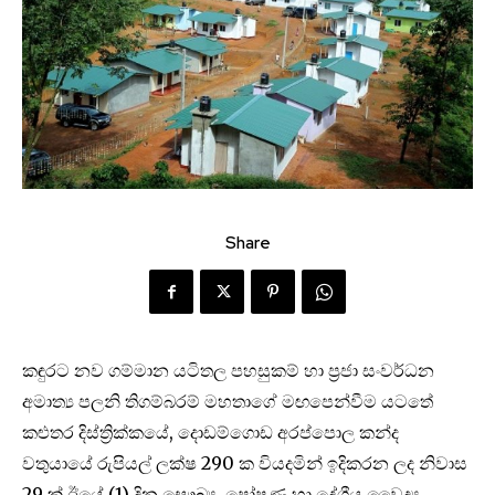
Share
කඳුරට නව ගම්මාන යටිතල පහසුකම් හා ප්‍රජා සංවර්ධන
අමාත්‍ය පලනි තිගම්බරම් මහතාගේ මඟපෙන්වීම යටතේ
කළුතර දිස්ත්‍රික්කයේ, දොඩම්ගොඩ අරප්පොල කන්ද
වතුයායේ රුපියල් ලක්ෂ 290 ක වියදමින් ඉදිකරන ලද නිවාස
29 ක් ඊයේ (1) දින සෞඛ්‍ය, පෝෂණ හා දේශීය වෛද්‍ය