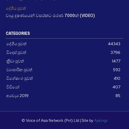
දේශීය පුවත්
වායු දූෂණයෙන් වසරකට මරණ 7000ක් (VIDEO)
CATEGORIES
දේශීය පුවත්
44343
විදෙස් පුවත්
3796
ක්‍රීඩා පුවත්
1477
ව්‍යාපාරික පුවත්
592
විශේෂාංග පුවත්
410
වීඩීයෝ
407
අයවැය 2019
85
© Voice of Asia Network (Pvt) Ltd | Site by
Apkings