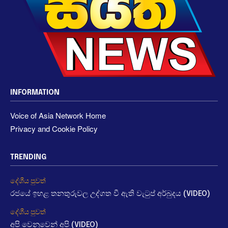
INFORMATION
Voice of Asia Network Home
Privacy and Cookie Policy
TRENDING
දේශීය පුවත්
රජයේ ඉහළ තනතුරුවල උද්ගත වී ඇති වැටුප් අර්බුදය (VIDEO)
දේශීය පුවත්
අපි වෙනුවෙන් අපි (VIDEO)