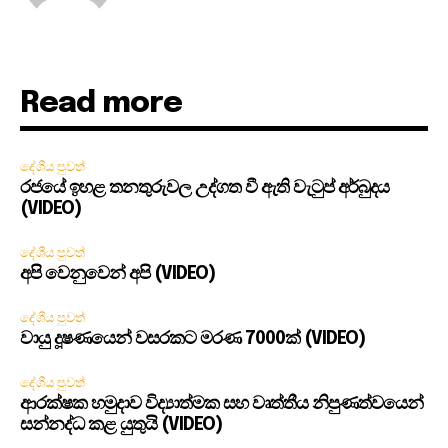
Read more
දේශීය පුවත්
රජයේ ඉහළ තනතුරුවල උද්ගත වී ඇති වැටුප් අර්බුදය
(VIDEO)
දේශීය පුවත්
අපි වෙනුවෙන් අපි (VIDEO)
දේශීය පුවත්
වායු දූෂණයෙන් වසරකට මරණ 7000ක් (VIDEO)
දේශීය පුවත්
ආරක්ෂක හමුදාව විද්‍යාත්මක සහ වෘත්තීය නිපුණත්වයෙන්
සන්නද්ධ කළ යුතුයි (VIDEO)