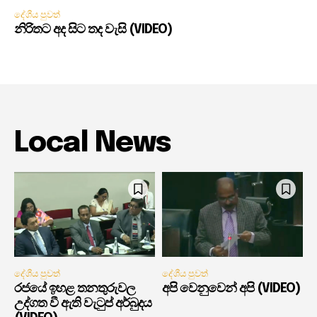
දේශීය පුවත්
නිරිතට අද සිට තද වැසි (VIDEO)
Local News
දේශීය පුවත්
දේශීය පුවත්
රජයේ ඉහළ තනතුරුවල
අපි වෙනුවෙන් අපි (VIDEO)
උද්ගත වී ඇති වැටුප් අර්බුදය