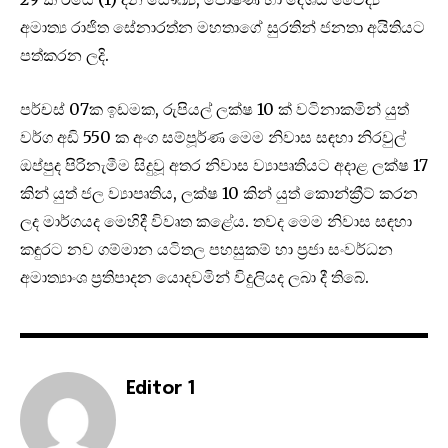
අමාත්‍ය රාජිත සේනාරත්න මහතාගේ සුරතින් ජනතා අයිතියට
පත්කරන ලදි.
පර්චස් 07ක ඉඩමක, රුපියල් ලක්ෂ 10 ක් වටිනාකමින් යුත්
වර්ග අඩි 550 ක අංග සම්පූර්ණ ‍මෙම නිවාස සඳහා නිරවුල්
ඔප්පුද පිරිනැමීම සිදුවූ අතර නිවාස ව්‍යාපෘතියට අදාළ ලක්ෂ 17
කින් යුත් ජල ව්‍යාපෘතිය, ලක්ෂ 10 කින් යුත් කොන්ක්‍රීට් කරන
ලද මාර්ගයද මෙහිදී විවෘත කළේය. තවද මෙම නිවාස සඳහා
කඳුරට නව ගම්මාන යටිතල පහසුකම් හා ප්‍රජා සංවර්ධන
අමාත්‍යාංශ ප්‍රතිපාදන යොදවමින් විදුලියද ලබා දී තිබේ.
Editor 1