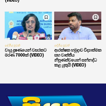
(VIDEO)
දේශීය පුවත්
දේශීය පුවත්
වායු දූෂණයෙන් වසරකට
ආරක්ෂක හමුදාව විද්‍යාත්මක
මරණ 7000ක් (VIDEO)
සහ වෘත්තීය
නිපුණත්වයෙන් සන්නද්ධ
කළ යුතුයි (VIDEO)