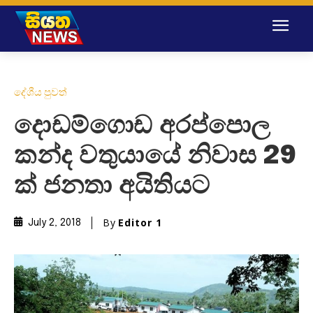
දේශීය පුවත්
දොඩම්ගොඩ අරප්පොල
කන්ද වතුයායේ නිවාස 29
ක් ජනතා අයිතියට
By
Editor 1
July 2, 2018