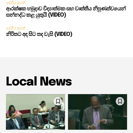
දේශීය පුවත්
ආරක්ෂක හමුදාව විද්‍යාත්මක සහ වෘත්තීය නිපුණත්වයෙන්
සන්නද්ධ කළ යුතුයි (VIDEO)
දේශීය පුවත්
නිරිතට අද සිට තද වැසි (VIDEO)
Local News