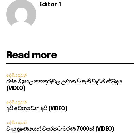
Editor 1
Read more
දේශීය පුවත්
රජයේ ඉහළ තනතුරුවල උද්ගත වී ඇති වැටුප් අර්බුදය
(VIDEO)
දේශීය පුවත්
අපි වෙනුවෙන් අපි (VIDEO)
දේශීය පුවත්
වායු දූෂණයෙන් වසරකට මරණ 7000ක් (VIDEO)