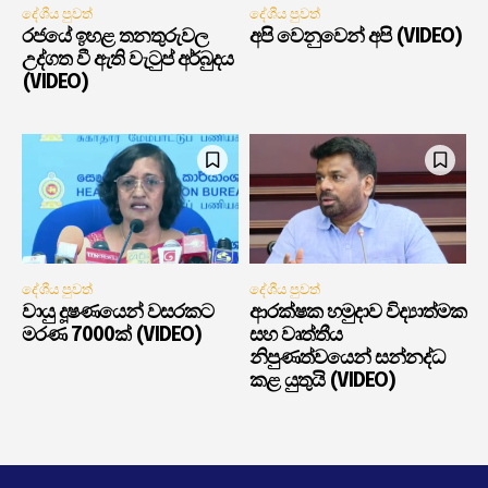
දේශීය පුවත්
දේශීය පුවත්
රජයේ ඉහළ තනතුරුවල
අපි වෙනුවෙන් අපි (VIDEO)
උද්ගත වී ඇති වැටුප් අර්බුදය
(VIDEO)
දේශීය පුවත්
දේශීය පුවත්
වායු දූෂණයෙන් වසරකට
ආරක්ෂක හමුදාව විද්‍යාත්මක
මරණ 7000ක් (VIDEO)
සහ වෘත්තීය
නිපුණත්වයෙන් සන්නද්ධ
කළ යුතුයි (VIDEO)