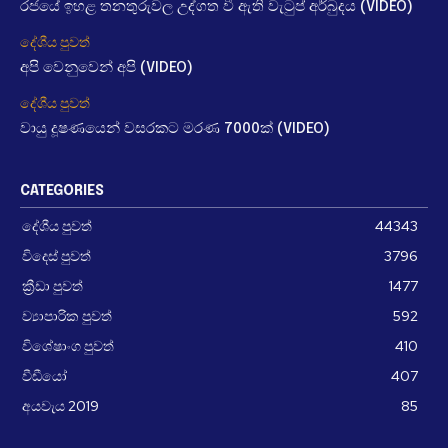
රජයේ ඉහළ තනතුරුවල උද්ගත වී ඇති වැටුප් අර්බුදය (VIDEO)
දේශීය පුවත්
අපි වෙනුවෙන් අපි (VIDEO)
දේශීය පුවත්
වායු දූෂණයෙන් වසරකට මරණ 7000ක් (VIDEO)
CATEGORIES
දේශීය පුවත්
44343
විදෙස් පුවත්
3796
ක්‍රීඩා පුවත්
1477
ව්‍යාපාරික පුවත්
592
විශේෂාංග පුවත්
410
වීඩීයෝ
407
අයවැය 2019
85