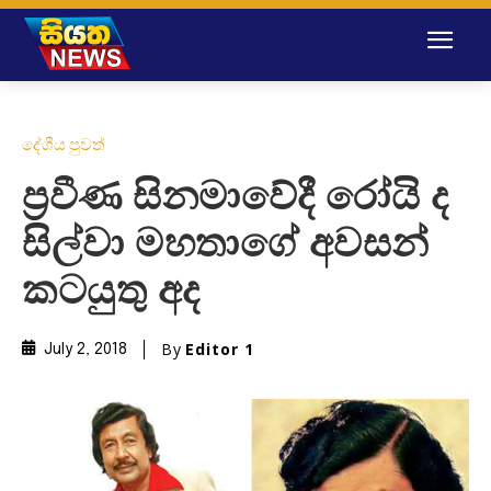
දේශීය පුවත්
ප්‍රවීණ සිනමාවේදී රෝයි ද
සිල්වා මහතාගේ අවසන්
කටයුතු අද
By
Editor 1
July 2, 2018