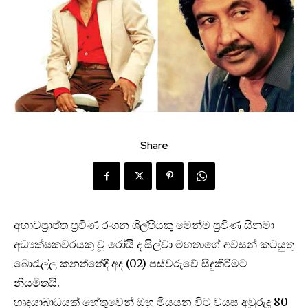
Share
අභාවප්‍රාප්ත ප්‍රවීණ රංගන ශිල්පියකු මෙන්ම ප්‍රවීණ සිනමා
අධ්‍යක්ෂකවරයකු වූ රෝයි ද සිල්වා මහතාගේ අවසන් කටයුතු
බොරැල්ල කනත්තේදී අද (02) පස්වරුවේ සිදුකිරිමට
නියමිතයි.
හෘදයාබාධයක් හේතුවෙන් ඔහු මියයන විට වයස අවුරුදු 80