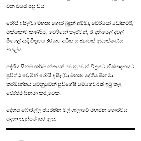
වන වියේ පසු විය.
රෝයි ද සිල්වා මහතා ගෙදර බුදුන් අම්මා, චෙරියෝ ඩෝක්ටර්,
ඔක්කොම කණපිට, චෙරියෝ කැප්ටන්, රෑ දනියෙල් දවල්
මිගෙල් ආදි චිත්‍රපට 30කට අධික සංඛ්‍යාවක් අධ්‍යක්ෂණය
කළේය.
දේශීය සිනමාකර්මාන්තයක් වෙනුවෙන් චිත්‍රපට නිෂ්පාදනයට
ප්‍රවිශ්ඨ වෙමින් රෝයි ද සිල්වා මහතා දේශීය සිනමා
කර්මාන්තය වෙනුවෙන් සුවිශේෂී මෙහෙවරක් ඉටු කළ
ජ්‍යේෂ්ඨ සිනමා කරුවෙකි.
දේහය බොරැල්ල ජයරත්න මල් ශාලාවේ මහජන ගෞරවය
සදහා තැන්පත් කර ඇත.