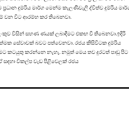
රධාන දුම්රිය මාර්ග මෙන්ම කැලණිවැලි ද්විත්ව දුම්රිය මාර
ේ වන විට ආරම්භ කර තිබෙනවා.
ංකුව විසින් සහණ ණයක් ලබාදීමට එකඟ වී තිබෙනවා.ඉදිරි
ාත්මක සේවාවක් බවට පත්වෙනවා. රජය කිසිවිටක දුම්රිය
 කටයුතු කරන්නෙ නැහැ. නමුත් මෙය තව දුරටත් පාඩු පිට
 සඳහා විකල්ප වැඩ පිළිවෙලක් රජය