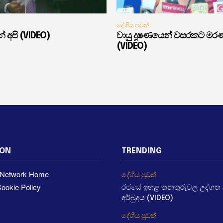
දේශීය පුවත්
් අපි (VIDEO)
වායු දූෂණයෙන් වසරකට මර
(VIDEO)
ION
TRENDING
a Network Home
දේශීය පුවත්
ookie Policy
රජයේ ඉහළ තනතුරුවල උද්ගත වී
අර්බුදය (VIDEO)
දේශීය පුවත්