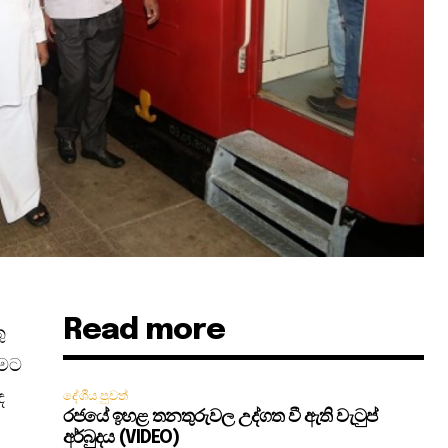
Read more
ු
ීමට
ද
දේශීය පුවත්
රජයේ ඉහළ තනතුරුවල උද්ගත වී ඇති වැටුප්
අර්බුදය (VIDEO)