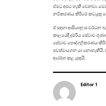
ඒමට අපට හැකි වෙනවා. මෙම ප්‍
නවීකරණය කිරීමේ කටයුතු ම
ඒ සඳහා ආසියානු සංවර්ධන බැ
කාලයේදී දුම්රිය සේවාව ගුණ
සේවාව පෞද්ගලිකරණය කිරීමට
පවත්වාගෙන යා නොහැකියි. ඒ
ආරම්භ කළ යුතුයි.
Editor 1