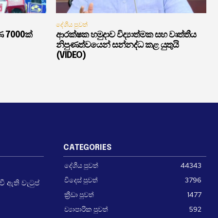
දේශීය පුවත්
ණ 7000ක්
ආරක්ෂක හමුදාව විද්‍යාත්මක සහ වෘත්තීය
නිපුණත්වයෙන් සන්නද්ධ කළ යුතුයි
(VIDEO)
CATEGORIES
දේශීය පුවත්
44343
විදෙස් පුවත්
3796
 ඇති වැටුප්
ක්‍රීඩා පුවත්
1477
ව්‍යාපාරික පුවත්
592