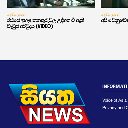
දේශීය පුවත්
දේශීය පුවත්
රජයේ ඉහළ තනතුරුවල උද්ගත වී ඇති
අපි වෙනුවෙන
වැටුප් අර්බුදය (VIDEO)
INFORMAT
Voice of Asi
Privacy and C