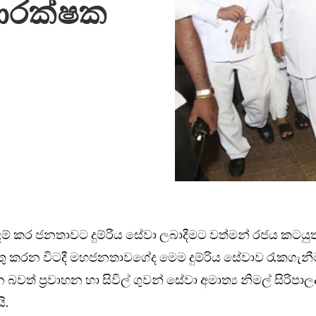
ය ආරක්ෂක
ම් කර ජනතාවට දුම්රිය සේවා ලබාදීමට වත්මන් රජය කටයුත
ු කරන විටදී මහජනතාවගේද මෙම දුම්රිය සේවාව රැකගැන
වත් ප්‍රවාහන හා සිවිල් ගුවන් සේවා අමාත්‍ය නිමල් සිරිපාල
ි.