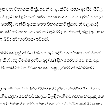
ලත වන විනාශකාරී ක්‍රියාවන් වැළැක්වීම සඳහා අද සිට සිවිල්
්ෂක නිළධාරීන් දුරගමන් සේවා සඳහා යොදාගන්නා දුම්රිය වලට
හිදී යම්කිසි අයකු මෙම විනාශකාරී ක්‍රියාවන් වල යෙදී
ශ කිරීමේ පනත යටතේ සිර දඩුවම් ලබාදීමටත්, සිදුවු අලාභය
 බවද අමාත්‍යවරයා පවසයි.
තා මෙම කරුණු අවධාරණය කළේ දේශීය නිශ්පාදකයින් විසින්
කින් යුතු විශේෂ දුම්රිය අද (02) දින පෙරවරුවේ කොටුව
ා පිටත්කිරීමට සංවිධානය කර තිබු උත්සව අවස්ථාවකට
ඳහා මේ වන විට රජය විසින් නව දුම්රිය එන්ජින් 25 ක් සහ
ීම සඳහා ටෙන්ඩර් කැඳවා මිලදී ගැනීමට අවශ්‍ය කටුයුතු මේ
සිදුකර තිබෙනවා. ඒවා ලබන වසර වන විට ශ්‍රී ලංකාවට ගෙන