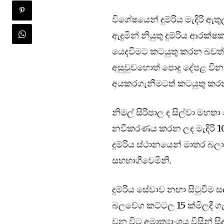
විශේෂයෙන් දුම්රිය මැදිරි ඇතු
ඇදුමින් නියුතු දුම්රිය ආරක
යෙදවීමට කටයුතු කරන බවත් මෙ
අසුවුවහොත් පොදු දේපළ විනා
අයකරගැනීමටත් කටයුතු කරන
නිමල් සිරිපාල ද සිල්වා මහ
නවීකරණය කරන ලද මැදිරි 10 
දුම්රිය ස්ථානයෙන් මාතර බල
සහභාගීවෙමිනි.
දුම්රිය සේවාව නඟා සිටුවීම ස
බලවේග කට්ටල 15 ක්මිලදී ගැන
වන විට අමාත්‍යාංශය විසින් 