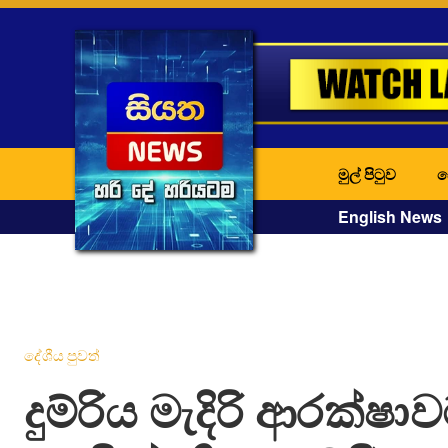
මුල් පිටුව
ද
English News
දේශීය පුවත්
දුම්රිය මැදිරි ආරක්ෂාව