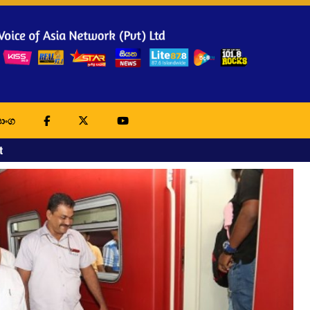
ාංග
t