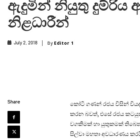
ඇදුමින් නියුතු දුම්රි
නිළධාරීන්
By
Editor 1
July 2, 2018
Share
කෝටි ගණන් රජය විසින් වියද
කරන බවත්, එසේ රජය කටයුත
වගකීමක් හා යුතුකමක් තිබෙන බ
සිල්වා මහතා අවධාරණය කරය