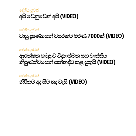
දේශීය පුවත්
අපි වෙනුවෙන් අපි (VIDEO)
දේශීය පුවත්
වායු දූෂණයෙන් වසරකට මරණ 7000ක් (VIDEO)
දේශීය පුවත්
ආරක්ෂක හමුදාව විද්‍යාත්මක සහ වෘත්තීය
නිපුණත්වයෙන් සන්නද්ධ කළ යුතුයි (VIDEO)
දේශීය පුවත්
නිරිතට අද සිට තද වැසි (VIDEO)