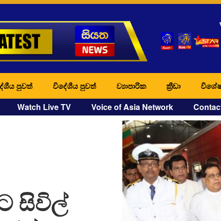
ේශීය පුවත්
විදේශීය පුවත්
ව්‍යාපාරික
ක්‍රීඩා
විශේෂ
Watch Live TV
Voice of Asia Network
Contac
ට සිවිල්