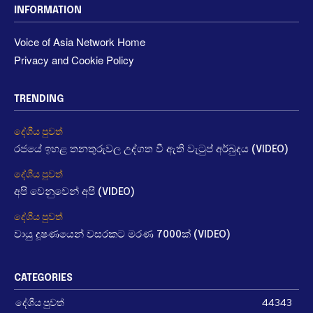
INFORMATION
Voice of Asia Network Home
Privacy and Cookie Policy
TRENDING
දේශීය පුවත්
රජයේ ඉහළ තනතුරුවල උද්ගත වී ඇති වැටුප් අර්බුදය (VIDEO)
දේශීය පුවත්
අපි වෙනුවෙන් අපි (VIDEO)
දේශීය පුවත්
වායු දූෂණයෙන් වසරකට මරණ 7000ක් (VIDEO)
CATEGORIES
දේශීය පුවත්
44343