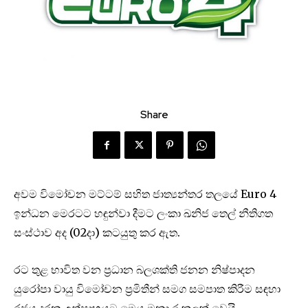
Share
අවම විමෝචන මට්ටම් සහිත ජාත්‍යන්තර තලයේ Euro 4
ඉන්ධන මෙරටට හඳුන්වා දීමට ලංකා ඛනිජ තෙල් නීතිගත
සංස්ථාව අද (02දා) කටයුතු කර ඇත.
රට තුළ භාවිත වන ප‍්‍රධාන බලශක්ති ජනන නිෂ්පාදන
යුරෝපා වායු විමෝචන ප‍්‍රමිතීන් සමග සමපාත කිරීම සඳහා