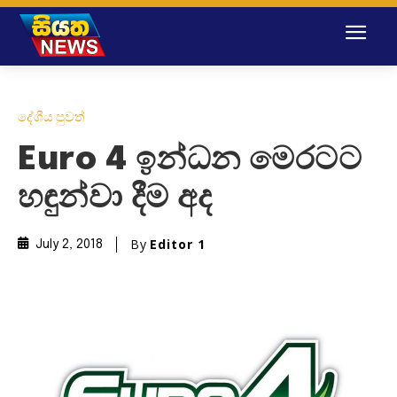
දේශීය පුවත්
Euro 4 ඉන්ධන මෙරටට
හඳුන්වා දීම අද
By
Editor 1
July 2, 2018