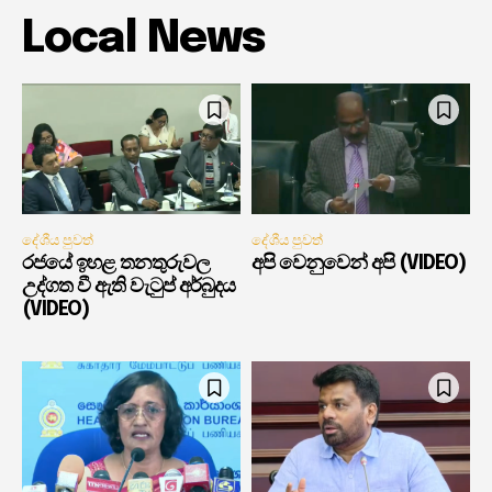
Local News
දේශීය පුවත්
දේශීය පුවත්
රජයේ ඉහළ තනතුරුවල
අපි වෙනුවෙන් අපි (VIDEO)
උද්ගත වී ඇති වැටුප් අර්බුදය
(VIDEO)