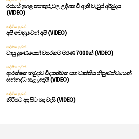
රජයේ ඉහළ තනතුරුවල උද්ගත වී ඇති වැටුප් අර්බුදය
(VIDEO)
දේශීය පුවත්
අපි වෙනුවෙන් අපි (VIDEO)
දේශීය පුවත්
වායු දූෂණයෙන් වසරකට මරණ 7000ක් (VIDEO)
දේශීය පුවත්
ආරක්ෂක හමුදාව විද්‍යාත්මක සහ වෘත්තීය නිපුණත්වයෙන්
සන්නද්ධ කළ යුතුයි (VIDEO)
දේශීය පුවත්
නිරිතට අද සිට තද වැසි (VIDEO)