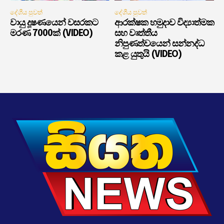
දේශීය පුවත්
දේශීය පුවත්
වායු දූෂණයෙන් වසරකට
ආරක්ෂක හමුදාව විද්‍යාත්මක
මරණ 7000ක් (VIDEO)
සහ වෘත්තීය
නිපුණත්වයෙන් සන්නද්ධ
කළ යුතුයි (VIDEO)