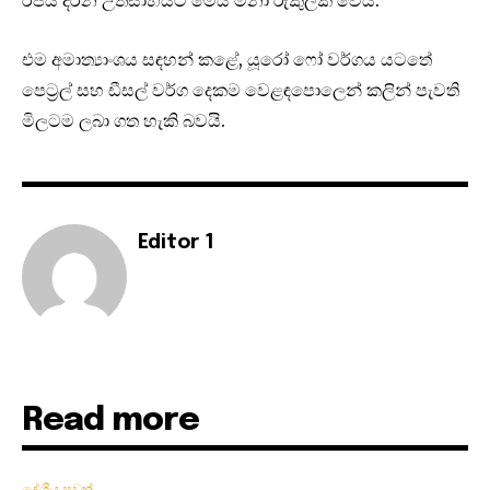
රජය දරන උත්සාහයට මෙය මනා රුකුලක් ව‌ෙ‌යි.
එම අමාත්‍යාංශය සඳහන් කළේ, යූරෝ ෆෝ වර්ගය යටතේ
පෙට්‍රල් සහ ඩීසල් වර්ග දෙකම වෙළඳපොලෙන් කලින් පැවති
මිලටම ලබා ගත හැකි බවයි.
Editor 1
Read more
දේශීය පුවත්