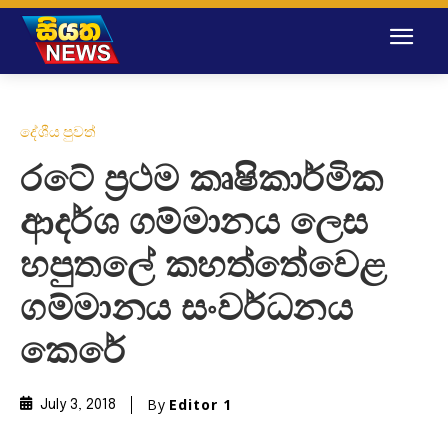
දේශීය පුවත්
රටේ ප්‍රථම කෘෂිකාර්මික
ආදර්ශ ගම්මානය ල‌ෙස
හපුතලේ කහත්තේවෙළ
ගම්මානය සංවර්ධනය
ක‌ෙ‌රේ
By
Editor 1
July 3, 2018