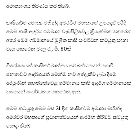
අමාත්‍යාංශය තීරණය කර තිබේ.
කෘෂිකර්ම අමාත්‍ය මහින්ද අමරවීර මහතාගේ උපදෙස් පරිදි
මෙම කෘෂි ආදර්ශ ගම්මාන වැඩපිළිවෙළ ක්‍රියාත්මක කෙරෙන
අතර මෙම ගම්මානයේ මුළික කෘෂි සංවර්ධන කටයුතු සඳහා
වැය කෙරෙන මුදල රු. මි. 80කි.
විශේෂයෙන් කෘෂිකර්මාන්තය සම්බන්ධයෙන් ගොවි
ජනතාවට ආදර්ශයක් මෙන්ම නව අත්දැකීම් ලබා දීමේ
අරමුණින් කහත්තේවෙළ ගම්මානය කෘෂි ආදර්ශ ගම්මානයක්
වශයෙන් සංවර්ධනය කෙරෙනු ඇත.
මෙම කටයුතු මෙම මස 21 දින කෘෂිකර්ම අමාත්‍ය මහින්ද
අමරවීර මහතාගේ ප්‍රධානත්වයෙන් ආරම්භ කිරීමට කටයුතු
යොදා තිබේ.