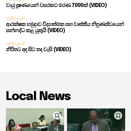
වායු දූෂණයෙන් වසරකට මරණ 7000ක් (VIDEO)
දේශීය පුවත්
ආරක්ෂක හමුදාව විද්‍යාත්මක සහ වෘත්තීය නිපුණත්වයෙන්
සන්නද්ධ කළ යුතුයි (VIDEO)
දේශීය පුවත්
නිරිතට අද සිට තද වැසි (VIDEO)
Local News