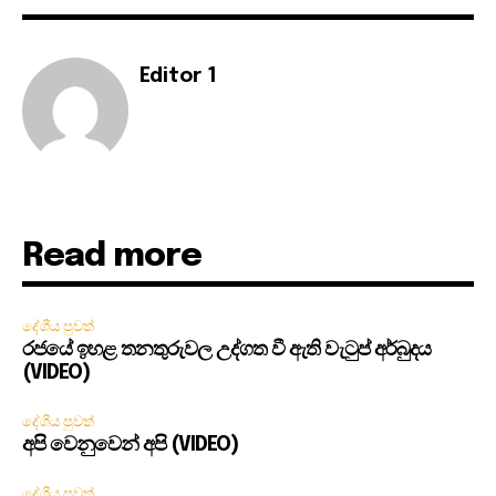
Editor 1
Read more
දේශීය පුවත්
රජයේ ඉහළ තනතුරුවල උද්ගත වී ඇති වැටුප් අර්බුදය
(VIDEO)
දේශීය පුවත්
අපි වෙනුවෙන් අපි (VIDEO)
දේශීය පුවත්