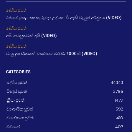
දේශීය පුවත්
රජයේ ඉහළ තනතුරුවල උද්ගත වී ඇති වැටුප් අර්බුදය (VIDEO)
දේශීය පුවත්
අපි වෙනුවෙන් අපි (VIDEO)
දේශීය පුවත්
වායු දූෂණයෙන් වසරකට මරණ 7000ක් (VIDEO)
CATEGORIES
දේශීය පුවත්
44343
විදෙස් පුවත්
3796
ක්‍රීඩා පුවත්
1477
ව්‍යාපාරික පුවත්
592
විශේෂාංග පුවත්
410
වීඩීයෝ
407