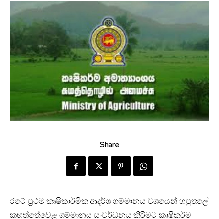
Share
රටේ ප්‍රථම කෘෂිකාර්මික ආදර්ශ ගම්මානය වශයෙන් හපුතලේ
කහත්තේවෙළ ගම්මානය සංවර්ධනය කිරීමට කෘෂිකර්ම