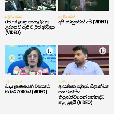
දේශීය පුවත්
දේශීය පුවත්
රජයේ ඉහළ තනතුරුවල
අපි වෙනුවෙන් අපි (VIDEO)
උද්ගත වී ඇති වැටුප් අර්බුදය
(VIDEO)
දේශීය පුවත්
දේශීය පුවත්
වායු දූෂණයෙන් වසරකට
ආරක්ෂක හමුදාව විද්‍යාත්මක
මරණ 7000ක් (VIDEO)
සහ වෘත්තීය
නිපුණත්වයෙන් සන්නද්ධ
කළ යුතුයි (VIDEO)