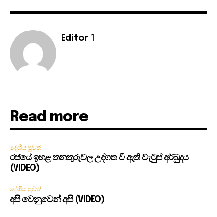
Editor 1
Read more
දේශීය පුවත්
රජයේ ඉහළ තනතුරුවල උද්ගත වී ඇති වැටුප් අර්බුදය
(VIDEO)
දේශීය පුවත්
අපි වෙනුවෙන් අපි (VIDEO)