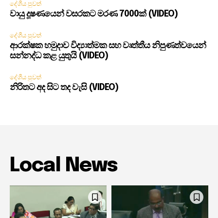
දේශීය පුවත්
වායු දූෂණයෙන් වසරකට මරණ 7000ක් (VIDEO)
දේශීය පුවත්
ආරක්ෂක හමුදාව විද්‍යාත්මක සහ වෘත්තීය නිපුණත්වයෙන්
සන්නද්ධ කළ යුතුයි (VIDEO)
දේශීය පුවත්
නිරිතට අද සිට තද වැසි (VIDEO)
Local News