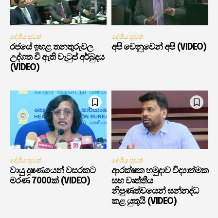
දේශීය පුවත්
දේශීය පුවත්
රජයේ ඉහළ තනතුරුවල
අපි වෙනුවෙන් අපි (VIDEO)
උද්ගත වී ඇති වැටුප් අර්බුදය
(VIDEO)
දේශීය පුවත්
දේශීය පුවත්
වායු දූෂණයෙන් වසරකට
ආරක්ෂක හමුදාව විද්‍යාත්මක
මරණ 7000ක් (VIDEO)
සහ වෘත්තීය
නිපුණත්වයෙන් සන්නද්ධ
කළ යුතුයි (VIDEO)