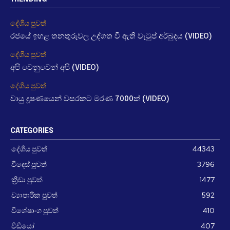
දේශීය පුවත්
රජයේ ඉහළ තනතුරුවල උද්ගත වී ඇති වැටුප් අර්බුදය (VIDEO)
දේශීය පුවත්
අපි වෙනුවෙන් අපි (VIDEO)
දේශීය පුවත්
වායු දූෂණයෙන් වසරකට මරණ 7000ක් (VIDEO)
CATEGORIES
දේශීය පුවත්
44343
විදෙස් පුවත්
3796
ක්‍රීඩා පුවත්
1477
ව්‍යාපාරික පුවත්
592
විශේෂාංග පුවත්
410
වීඩීයෝ
407