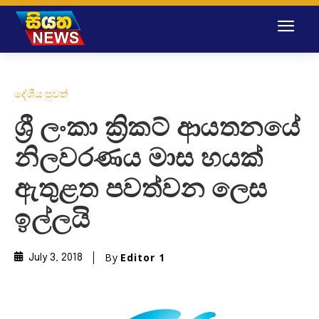
දේශීය පුවත්
ශ්‍රී ලංකා ක්‍රිකට් ආයතනයේ
නිලවරණය මාස හයක්
ඇතුළත පවත්වන ලෙස
ඉල්ලයි
By
Editor 1
July 3, 2018