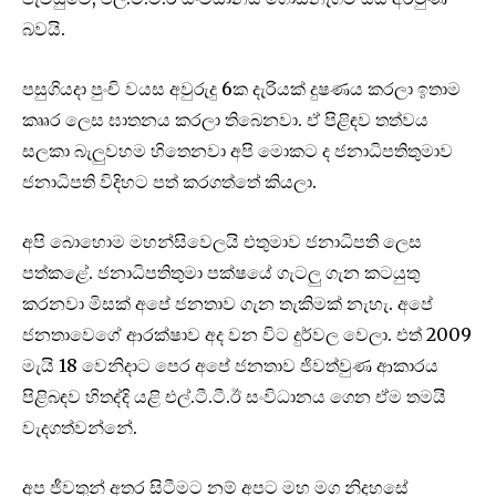
බවයි.
පසුගියදා පුංචි වයස අවුරුදු 6ක දැරියක් දුෂණය කරලා ඉතාම
කෲර ල‌ෙස ඝාතනය කරලා තිබෙනවා. ඒ පිළිඳව තත්වය
සලකා බැලුවහම හිත‌ෙනවා අපි ම‌ොකට ද ජනාධිපතිතුමාව
ජනාධිපති විදිහට පත් කරගත්ත‌ේ කියලා.
අපි බ‌ොහ‌ොම මහන්සිවෙලයි එතුමාව ජනාධිපති ල‌ෙස
පත්කළ‌ේ. ජනාධිපතිතුමා පක්ෂයේ ගැටලු ගැන කටයුතු
කරනවා මිසක් අපේ ජනතාව ගැන තැකිමක් නැහැ. අපේ
ජනතාව‌ෙගේ ආරක්ෂාව අද වන විට දුර්වල ව‌ෙලා. එත් 2009
මැයි 18 ව‌ෙනිදාට ප‌ෙර අපේ ජනතාව ජිවත්වුණ ආකාරය
පිළිබඳව හිතද්දි යළි එල්.ටී.ටී.ඊ සංවිධානය ග‌ෙන ඒම තමයි
වැදගත්වන්නේ.
අප ජීවතුන් අතර සිටීමට නම් අපට මහ මග නිදහසේ