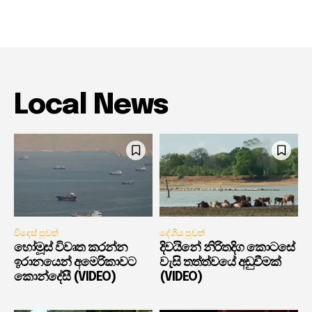
Local News
විදෙස් පුවත්
දේශීය පුවත්
හෝමූස් විවෘත කරන්න
දිවයිනේ නිරිතදිග කොටසේ
ඉරානයෙන් අමෙරිකාවට
වැසි තත්ත්වයේ අඩුවීමක්
කොන්දේසී (VIDEO)
(VIDEO)