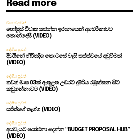
Read more
විදෙස් පුවත්
හෝමූස් විවෘත කරන්න ඉරානයෙන් අමෙරිකාවට
කොන්දේසී (VIDEO)
දේශීය පුවත්
දිවයිනේ නිරිතදිග කොටසේ වැසි තත්ත්වයේ අඩුවීමක්
(VIDEO)
දේශීය පුවත්
තවත් මාස 03ක් ඇතුළත උඩරට දුම්රිය රඹුක්කන සිට
කඩුගන්නාවට (VIDEO)
දේශීය පුවත්
සජිත්ගේ තෑග්ග (VIDEO)
දේශීය පුවත්
අයවැයට යෝජනා දෙන්න “BUDGET PROPOSAL HUB”
(VIDEO)