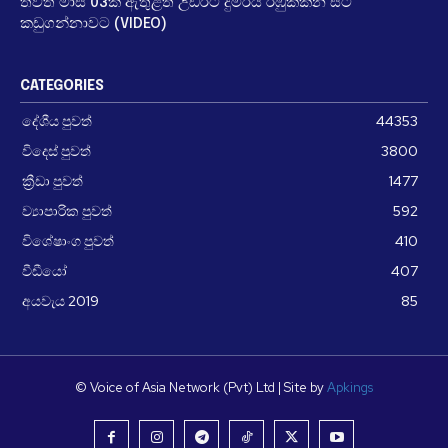
තවත් මාස 03ක් ඇතුළත උඩරට දුම්රිය රඹුක්කන සිට
කඩුගන්නාවට (VIDEO)
CATEGORIES
දේශීය පුවත්
44353
විදෙස් පුවත්
3800
ක්‍රීඩා පුවත්
1477
ව්‍යාපාරික පුවත්
592
විශේෂාංග පුවත්
410
වීඩීයෝ
407
අයවැය 2019
85
© Voice of Asia Network (Pvt) Ltd | Site by
Apkings