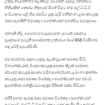
උතුරු නැගෙනහිර පළාත්වල වෙසෙන දෙමළ ජනතාවට
භීතියකින් තොරව නිදහසේ ජීවත් වීමට නම් එල්.ටී.ටී.ඊ
සංවිධානය යළි හිස එසවිය යුතු යැයි වනිතා හා ළමා කටයුතු
රාජ්‍ය ඇමතිනී විජයකලා මහේෂ්වරන් මහත්මිය පැවසුවාය.
ජනපති නිල ම‌ෙහ‌ෙවර වැඩසටහන යටතේ යාපනය
ප්‍රදේශයේ පැවැති සමාරම්භක උත්සවය ඊය‌ේ (02) වීරසිංහම්
ශාලවේදී පැවැත්විණි.
එම අවස්ථාව සඳහා උතුරු පළාත් ප්‍රධාන අමාත්‍ය සී.වි.
විග්නේෂ්වරන්, විදේශ කටයුතු අමාත්‍ය තිලක් මාරපන,
ස්වදේශ කටයුතු අමාත්‍ය වජිර අබේවර්ධන, ළමා හා කාන්තා
කටයුතු රාජ්‍ය අමාත්‍ය විජේකලා මහේෂ්වරන් සහ එම්.ඒ.
සුමන්තිරම් මන්ත්‍රිවරයා ඇතුළු පිරිසක් එක්ව සිටියහ‍.
එහිදී සභාව ඇමතු රාජ්‍ය අමාත්‍ය විජේකලා මහේෂ්වරන්
පැවසුවේ, එල්.ටී.ටී.ඊ සංවිධානය ග‌ොඩනැගීම සිය අරමුණ