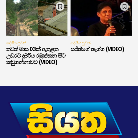
දේශීය පුවත්
දේශීය පුවත්
තවත් මාස 03ක් ඇතුළත
සජිත්ගේ තෑග්ග (VIDEO)
උඩරට දුම්රිය රඹුක්කන සිට
කඩුගන්නාවට (VIDEO)