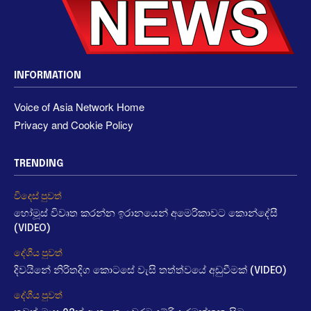
INFORMATION
Voice of Asia Network Home
Privacy and Cookie Policy
TRENDING
විදෙස් පුවත්
හෝමූස් විවෘත කරන්න ඉරානයෙන් අමෙරිකාවට කොන්දේසී
(VIDEO)
දේශීය පුවත්
දිවයිනේ නිරිතදිග කොටසේ වැසි තත්ත්වයේ අඩුවීමක් (VIDEO)
දේශීය පුවත්