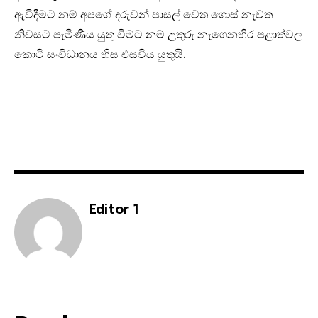
ඇවිදීමට නම් අපගේ දරුවන් පාසල් වෙත ගොස් නැවත
නිවසට පැමිණිය යුතු විමට නම් උතුරු නැගෙනහිර පළාත්වල
කොටි සංවිධානය හිස එසවිය යුතුයි.
Editor 1