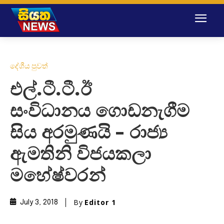
දේශීය පුවත්
එල්.ටී.ටී.ඊ
සංවිධානය ග‌ොඩනැගීම
සිය අරමුණයි – රාජ්‍ය
ඇමතිනි විජයකලා
මහේෂ්වරන්‌
By
Editor 1
July 3, 2018