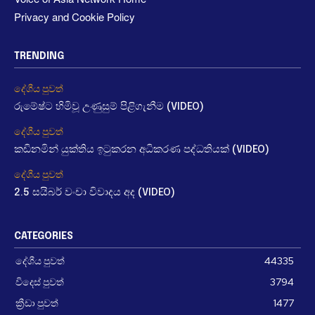
Privacy and Cookie Policy
TRENDING
දේශීය පුවත්
රුමේෂ්ට හිමිවූ උණුසුම් පිළිගැනීම (VIDEO)
දේශීය පුවත්
කඩිනමින් යුක්තිය ඉටුකරන අධිකරණ පද්ධතියක් (VIDEO)
දේශීය පුවත්
2.5 සයිබර් වංචා විවාදය අද (VIDEO)
CATEGORIES
දේශීය පුවත්
44335
විදෙස් පුවත්
3794
ක්‍රීඩා පුවත්
1477