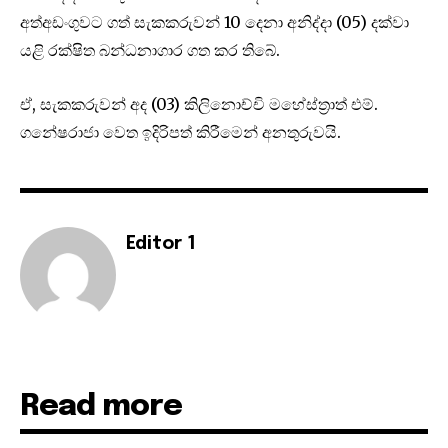
අත්අඩංගුවට ගත් සැකකරුවන් 10 දෙනා අනිද්දා (05) දක්වා
යළි රක්ෂිත බන්ධනාගාර ගත කර ති‌බේ.
ඒ, සැකකරුවන් අද (03) කිලිනොච්චි මහේස්ත්‍රාත් එම්.
ගනේෂරාජා වෙත ඉදිරිපත් කිරීමෙන් අනතුරුවයි.
Editor 1
Read more