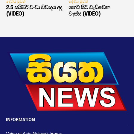
දේශීය පුවත්
දේශීය පුවත්
2.5 සයිබර් වංචා විවාදය අද
හෙට සිට වැඩිවෙන
(VIDEO)
වැස්ස (VIDEO)
INFORMATION
Voice of Asia Network Home