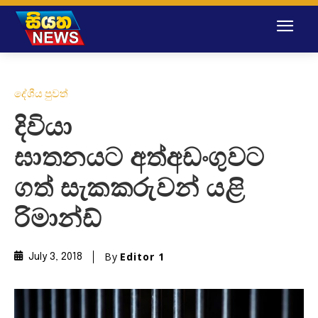
දේශීය පුවත්
දිවියා
ඝාතනයට අත්අඩංගුවට
ගත් සැකකරුවන් යළි
රිමාන්ඩ්
By
Editor 1
July 3, 2018