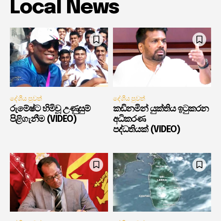
Local News
දේශීය පුවත්
දේශීය පුවත්
රුමේෂ්ට හිමිවූ උණුසුම්
කඩිනමින් යුක්තිය ඉටුකරන
පිළිගැනීම (VIDEO)
අධිකරණ
පද්ධතියක් (VIDEO)