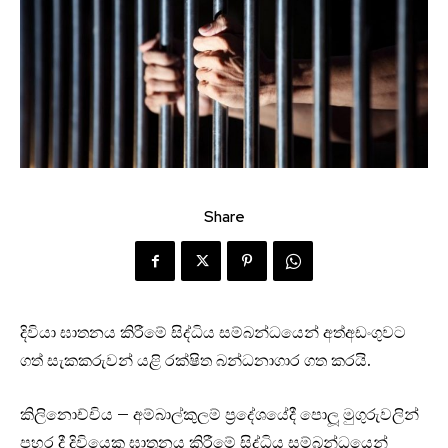
Share
දිවියා ඝාතනය කිරීමේ සිද්ධිය සම්බන්ධයෙන් අත්අඩංගුවට
ගත් සැකකරුවන් යළි රක්ෂිත බන්ධනාගාර ගත කරයි.
කිලිනොච්චිය – අම්බාල්කුලම් ප්‍රදේශයේදී පොලූ මුගුරුවලින්
පහර දී දිවියෙකු ඝාතනය කිරීමේ සිද්ධිය සම්බන්ධයෙන්