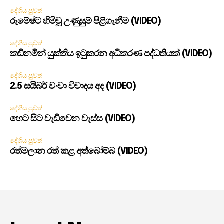
දේශීය පුවත්
රුමේෂ්ට හිමිවූ උණුසුම් පිළිගැනීම (VIDEO)
දේශීය පුවත්
කඩිනමින් යුක්තිය ඉටුකරන අධිකරණ පද්ධතියක් (VIDEO)
දේශීය පුවත්
2.5 සයිබර් වංචා විවාදය අද (VIDEO)
දේශීය පුවත්
හෙට සිට වැඩිවෙන වැස්ස (VIDEO)
දේශීය පුවත්
රත්මලාන රත් කළ අත්බෝම්බ (VIDEO)