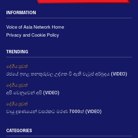
INFORMATION
Voice of Asia Network Home
Privacy and Cookie Policy
TRENDING
දේශීය පුවත්
රජයේ ඉහළ තනතුරුවල උද්ගත වී ඇති වැටුප් අර්බුදය (VIDEO)
දේශීය පුවත්
අපි වෙනුවෙන් අපි (VIDEO)
දේශීය පුවත්
වායු දූෂණයෙන් වසරකට මරණ 7000ක් (VIDEO)
CATEGORIES