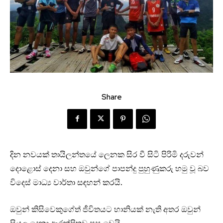
Share
දින නවයක් තායිලන්තයේ ලෙනක සිර වී සිටි පිරිමි දරුවන්
දොළොස් දෙනා සහ ඔවුන්ගේ පාපන්දු පුහුණුකරු හමු වූ බව
විදෙස් මාධ්‍ය වාර්තා සඳහන් කරයි.
ඔවුන් කිසිවෙකුගේත් ජීවිතයට හානියක් නැති අතර ඔවුන්
සියලු දෙනා ආරක්ෂිතව පසු ව‌ෙයි.