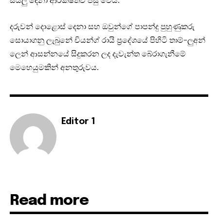
දරුවන් දොළොස් දෙනා සහ ඔවුන්ගේ පාපන්දු පුහුණුකරු
සොයාගනු ලැබුනේ චියන්ග් රායි ප්‍රදේශයේ පිහිටි තාම්-ලුඅන්
ලෙන් ආසන්නයේ සිදුකරන ලද දැවැන්ත බේරාගැනීමේ
මෙහෙයුමකින් අනතුරුවය.
Editor 1
Read more