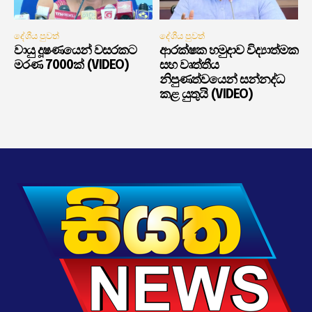
දේශීය පුවත්
දේශීය පුවත්
වායු දූෂණයෙන් වසරකට
ආරක්ෂක හමුදාව විද්‍යාත්මක
මරණ 7000ක් (VIDEO)
සහ වෘත්තීය
නිපුණත්වයෙන් සන්නද්ධ
කළ යුතුයි (VIDEO)