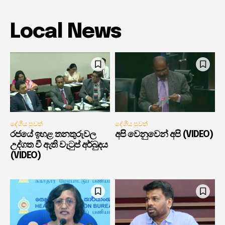
Local News
දේශීය පුවත්
දේශීය පුවත්
රජයේ ඉහළ තනතුරුවල
අපි වෙනුවෙන් අපි (VIDEO)
උද්ගත වී ඇති වැටුප් අර්බුදය
(VIDEO)