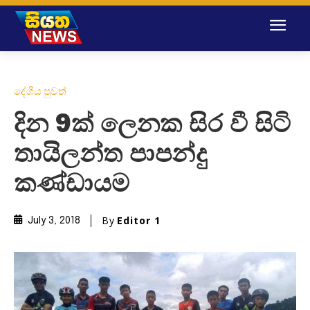
දේශීය පුවත්
දින 9ක් ලෙනක සිර වී සිටි
තායිලන්ත පාපන්දු
කණ්ඩායම
By
Editor 1
July 3, 2018