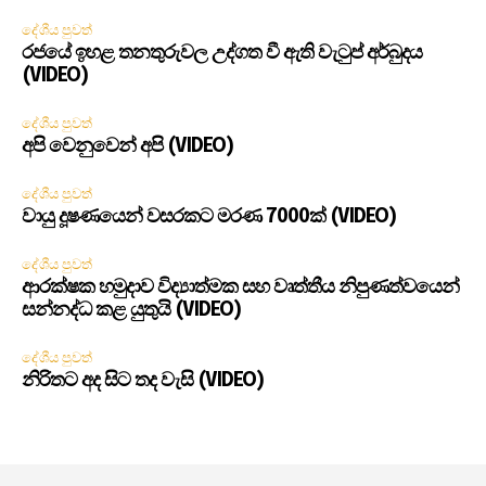
දේශීය පුවත්
රජයේ ඉහළ තනතුරුවල උද්ගත වී ඇති වැටුප් අර්බුදය
(VIDEO)
දේශීය පුවත්
අපි වෙනුවෙන් අපි (VIDEO)
දේශීය පුවත්
වායු දූෂණයෙන් වසරකට මරණ 7000ක් (VIDEO)
දේශීය පුවත්
ආරක්ෂක හමුදාව විද්‍යාත්මක සහ වෘත්තීය නිපුණත්වයෙන්
සන්නද්ධ කළ යුතුයි (VIDEO)
දේශීය පුවත්
නිරිතට අද සිට තද වැසි (VIDEO)