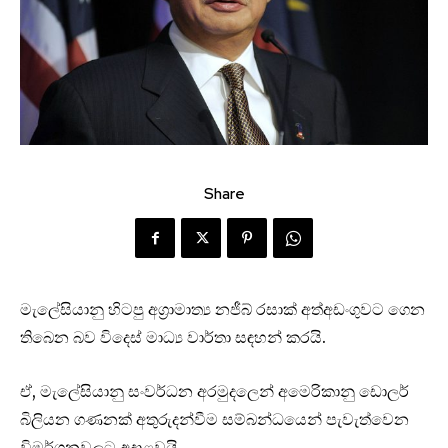
Share
මැලේසියානු හිටපු අග්‍රාමාත්‍ය නජීබ් රසාක් අත්අඩංගුවට ගෙන
තිබ‌ෙ‌න බව විද‌ෙස් මාධ්‍ය වාර්තා සඳහන් කරයි‍.
ඒ, මැලේසියානු සංවර්ධන අරමුදලෙන් අමෙරිකානු ඩොලර්
බිලියන ගණනක් අතුරුදන්වීම සම්බන්ධයෙන් පැවැත්වෙන
විමර්ශනවලට අදාළවයි.