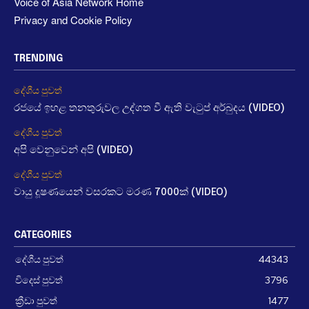
Voice of Asia Network Home
Privacy and Cookie Policy
TRENDING
දේශීය පුවත්
රජයේ ඉහළ තනතුරුවල උද්ගත වී ඇති වැටුප් අර්බුදය (VIDEO)
දේශීය පුවත්
අපි වෙනුවෙන් අපි (VIDEO)
දේශීය පුවත්
වායු දූෂණයෙන් වසරකට මරණ 7000ක් (VIDEO)
CATEGORIES
දේශීය පුවත්
44343
විදෙස් පුවත්
3796
ක්‍රීඩා පුවත්
1477