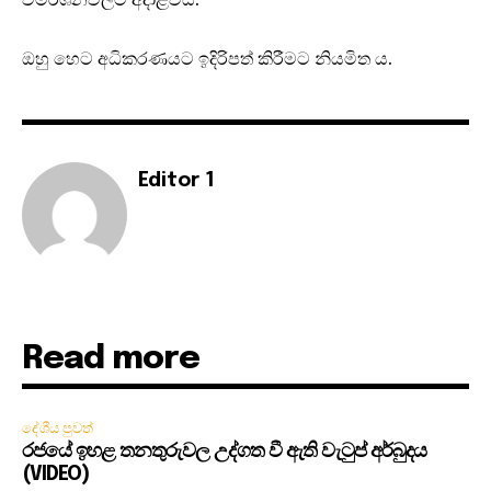
ඔහු හෙට අධිකරණයට ඉදිරිපත් කිරීමට නියමිත ය.
Editor 1
Read more
දේශීය පුවත්
රජයේ ඉහළ තනතුරුවල උද්ගත වී ඇති වැටුප් අර්බුදය
(VIDEO)