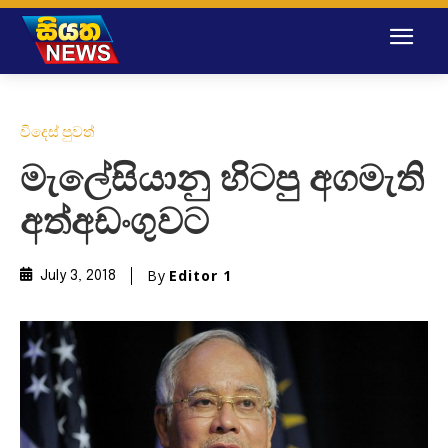
විදෙස් පුවත්
මැලේසියානු හිටපු අගමැති
අත්අඩංගුවට
By
Editor 1
July 3, 2018