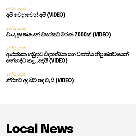
දේශීය පුවත්
අපි වෙනුවෙන් අපි (VIDEO)
දේශීය පුවත්
වායු දූෂණයෙන් වසරකට මරණ 7000ක් (VIDEO)
දේශීය පුවත්
ආරක්ෂක හමුදාව විද්‍යාත්මක සහ වෘත්තීය නිපුණත්වයෙන්
සන්නද්ධ කළ යුතුයි (VIDEO)
දේශීය පුවත්
නිරිතට අද සිට තද වැසි (VIDEO)
Local News