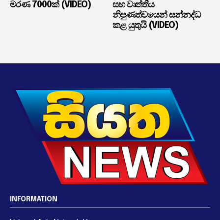
මරණ 7000ක් (VIDEO)
සහ වෘත්තීය
නිපුණත්වයෙන් සන්නද්ධ
කළ යුතුයි (VIDEO)
INFORMATION