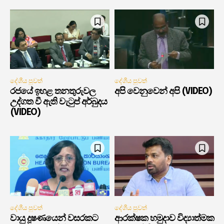
දේශීය පුවත්
දේශීය පුවත්
රජයේ ඉහළ තනතුරුවල
අපි වෙනුවෙන් අපි (VIDEO)
උද්ගත වී ඇති වැටුප් අර්බුදය
(VIDEO)
දේශීය පුවත්
දේශීය පුවත්
වායු දූෂණයෙන් වසරකට
ආරක්ෂක හමුදාව විද්‍යාත්මක