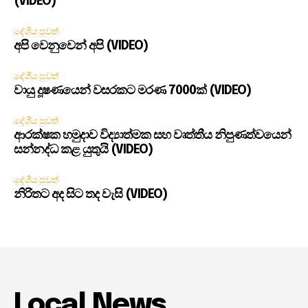
(VIDEO)
දේශීය පුවත්
අපි වෙනුවෙන් අපි (VIDEO)
දේශීය පුවත්
වායු දූෂණයෙන් වසරකට මරණ 7000ක් (VIDEO)
දේශීය පුවත්
ආරක්ෂක හමුදාව විද්‍යාත්මක සහ වෘත්තීය නිපුණත්වයෙන්
සන්නද්ධ කළ යුතුයි (VIDEO)
දේශීය පුවත්
නිරිතට අද සිට තද වැසි (VIDEO)
Local News