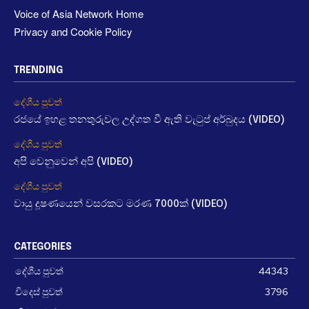
Voice of Asia Network Home
Privacy and Cookie Policy
TRENDING
දේශීය පුවත්
රජයේ ඉහළ තනතුරුවල උද්ගත වී ඇති වැටුප් අර්බුදය (VIDEO)
දේශීය පුවත්
අපි වෙනුවෙන් අපි (VIDEO)
දේශීය පුවත්
වායු දූෂණයෙන් වසරකට මරණ 7000ක් (VIDEO)
CATEGORIES
දේශීය පුවත්
44343
විදෙස් පුවත්
3796