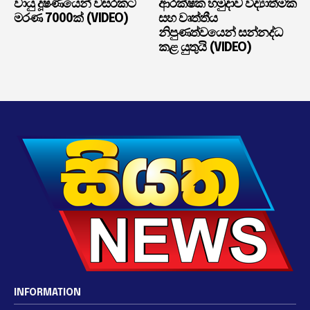
වායු දූෂණයෙන් වසරකට
ආරක්ෂක හමුදාව විද්‍යාත්මක
මරණ 7000ක් (VIDEO)
සහ වෘත්තීය
නිපුණත්වයෙන් සන්නද්ධ
කළ යුතුයි (VIDEO)
INFORMATION