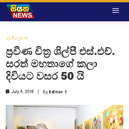
දේශීය පුවත්
ප්‍රවීණ චිත්‍ර ශිල්පී එස්.එච්.
සරත් මහතාගේ කලා
දිවියට වසර 50 යි
By
Editor 1
July 4, 2018