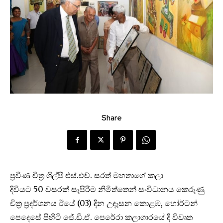
Share
ප්‍රවීණ චිත්‍ර ශිල්පී එස්.එච්. සරත් මහතාගේ කලා
දිවියට 50 වසරක් සැපිරීම නිමිත්තෙන් සංවිධානය කෙරුණු
චිත්‍ර ප්‍රදර්ශනය ඊයේ (03) දින උදෑසන කොළඹ, හෝර්ටන්
පෙදෙසේ පිහිටි ජේ.ඩී.ඒ. පෙරේරා කලාගාරයේ දී විවෘත