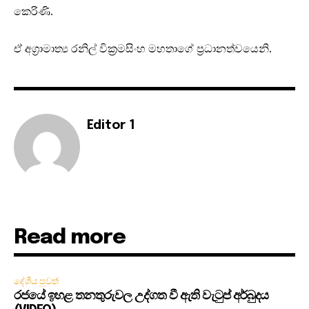
කෙරිණි.
ඒ අග්‍රාමාත්‍ය රනිල් වික්‍රමසිංහ මහතාගේ ප්‍රධානත්වයෙනි.
Editor 1
Read more
දේශීය පුවත්
රජයේ ඉහළ තනතුරුවල උද්ගත වී ඇති වැටුප් අර්බුදය