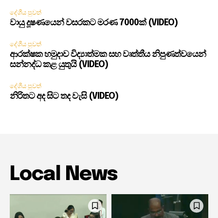
දේශීය පුවත්
වායු දූෂණයෙන් වසරකට මරණ 7000ක් (VIDEO)
දේශීය පුවත්
ආරක්ෂක හමුදාව විද්‍යාත්මක සහ වෘත්තීය නිපුණත්වයෙන්
සන්නද්ධ කළ යුතුයි (VIDEO)
දේශීය පුවත්
නිරිතට අද සිට තද වැසි (VIDEO)
Local News