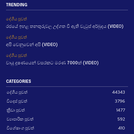
TRENDING
දේශීය පුවත්
රජයේ ඉහළ තනතුරුවල උද්ගත වී ඇති වැටුප් අර්බුදය (VIDEO)
දේශීය පුවත්
අපි වෙනුවෙන් අපි (VIDEO)
දේශීය පුවත්
වායු දූෂණයෙන් වසරකට මරණ 7000ක් (VIDEO)
CATEGORIES
දේශීය පුවත්
44343
විදෙස් පුවත්
3796
ක්‍රීඩා පුවත්
1477
ව්‍යාපාරික පුවත්
592
විශේෂාංග පුවත්
410