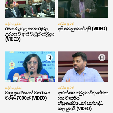
දේශීය පුවත්
දේශීය පුවත්
රජයේ ඉහළ තනතුරුවල
අපි වෙනුවෙන් අපි (VIDEO)
උද්ගත වී ඇති වැටුප් අර්බුදය
(VIDEO)
දේශීය පුවත්
දේශීය පුවත්
වායු දූෂණයෙන් වසරකට
ආරක්ෂක හමුදාව විද්‍යාත්මක
මරණ 7000ක් (VIDEO)
සහ වෘත්තීය
නිපුණත්වයෙන් සන්නද්ධ
කළ යුතුයි (VIDEO)