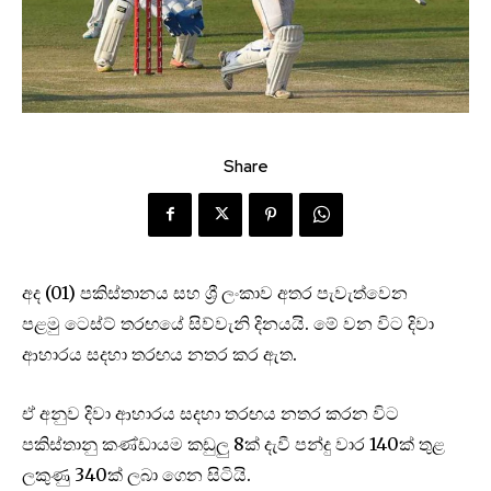
Share
අද (01) පකිස්තානය සහ ශ්‍රී ලංකාව අතර පැවැත්වෙන
පළමු ටෙස්ට් තරඟයේ සිව්වැනි දිනයයි. මේ වන විට දිවා
ආහාරය සදහා තරඟය නතර කර ඇත.
ඒ අනුව දිවා ආහාරය සදහා තරඟය නතර කරන විට
පකිස්තානු කණ්ඩායම කඩුලු 8ක් දැවී පන්දු වාර 140ක් තුළ
ලකුණු 340ක් ලබා ගෙන සිටියි.