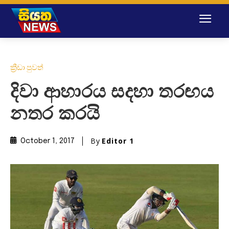
ක්‍රීඩා පුවත්
දිවා ආහාරය සදහා තරඟය
නතර කරයි
By
Editor 1
October 1, 2017