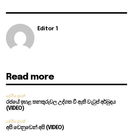
Editor 1
Read more
දේශීය පුවත්
රජයේ ඉහළ තනතුරුවල උද්ගත වී ඇති වැටුප් අර්බුදය
(VIDEO)
දේශීය පුවත්
අපි වෙනුවෙන් අපි (VIDEO)