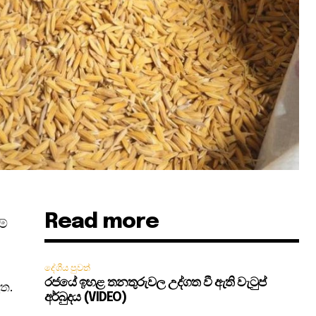
Read more
ම්
දේශීය පුවත්
රජයේ ඉහළ තනතුරුවල උද්ගත වී ඇති වැටුප්
ඇත.
අර්බුදය (VIDEO)