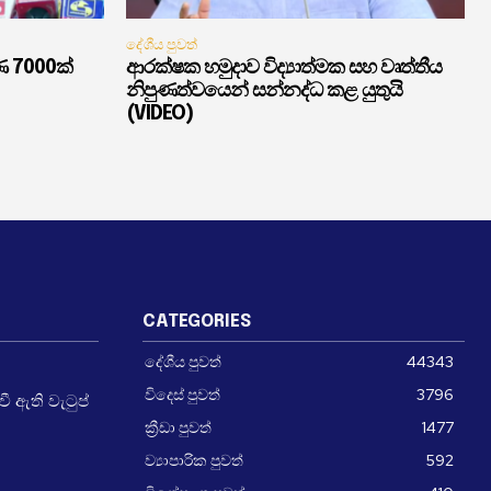
දේශීය පුවත්
ණ 7000ක්
ආරක්ෂක හමුදාව විද්‍යාත්මක සහ වෘත්තීය
නිපුණත්වයෙන් සන්නද්ධ කළ යුතුයි
(VIDEO)
CATEGORIES
දේශීය පුවත්
44343
විදෙස් පුවත්
3796
 ඇති වැටුප්
ක්‍රීඩා පුවත්
1477
ව්‍යාපාරික පුවත්
592