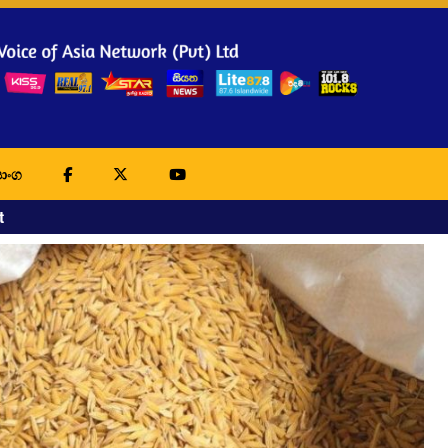
ාංග
t