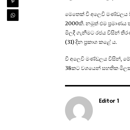
මෙතෙක් වී අලෙවි මණ්ඩලය විසි
2000කි. නමුත් එම ප්‍රමාණය තව
මිලදී ගැනීමට රජය විසින් ත
(31) දින ප්‍රකාශ කළේ ය.
වී අලෙවි මණ්ඩලය විසින්, මේ වන
38කට වශයෙන් සහතික මිලක් ය
Editor 1