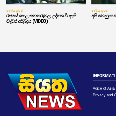
දේශීය පුවත්
දේශීය පුවත්
රජයේ ඉහළ තනතුරුවල උද්ගත වී ඇති
අපි වෙනුවෙන
වැටුප් අර්බුදය (VIDEO)
INFORMAT
Voice of Asi
Privacy and C