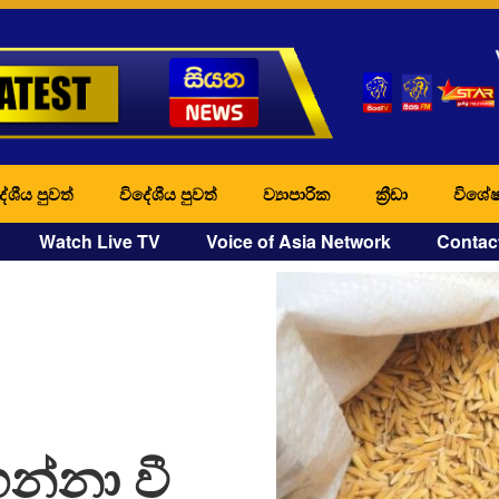
ේශීය පුවත්
විදේශීය පුවත්
ව්‍යාපාරික
ක්‍රීඩා
විශේෂ
Watch Live TV
Voice of Asia Network
Contac
න්නා වී