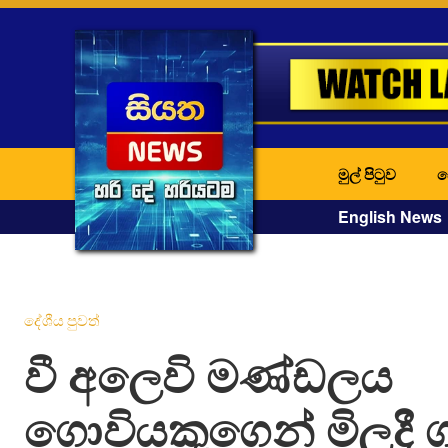
මුල් පිටුව
ද
English News
දේශීය පුවත්
වී අලෙවි මණ්ඩලය
ගොවියකුගෙන් මිලදී ග