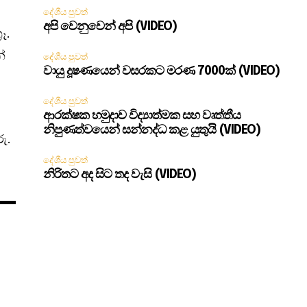
දේශීය පුවත්
අපි වෙනුවෙන් අපි (VIDEO)
ෑ.
න්
දේශීය පුවත්
වායු දූෂණයෙන් වසරකට මරණ 7000ක් (VIDEO)
දේශීය පුවත්
ආරක්ෂක හමුදාව විද්‍යාත්මක සහ වෘත්තීය
නිපුණත්වයෙන් සන්නද්ධ කළ යුතුයි (VIDEO)
රු.
දේශීය පුවත්
නිරිතට අද සිට තද වැසි (VIDEO)