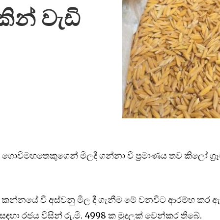
ින් වැඩි
 ගොවිමහතෙකුගෙන් මිලදී ගන්නා වී ප්‍රමාණය තව කිලෝ ග්‍රෑ
ල කන්නයේ වී අස්වනු මිල දී ගැනීම මේ වනවිට ආරම්භ කර 
සඳහා රජය විසින් රු.මි. 4998 ක මුදලක් වෙන්කර තිබේ.