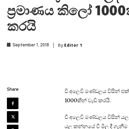
ප්‍රමාණය කිලෝ 1000ක
කරයි
By
Editor 1
September 1, 2018
Share
වී අලෙවි මණ්ඩලය විසින් එක්
1000කින් වැඩි කරයි.
වී අලෙවි මණ්ඩලය විසින් ය
යල කන්නයේ වී මිල දී ගැනීම 