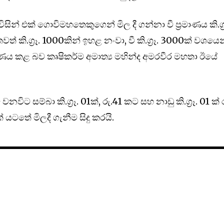
න් එක් ගොවිමහතෙකුගෙන් මිල දී ගන්නා වී ප්‍රමාණය කි.ග්‍ර
ත් කි.ග්‍රෑ. 1000කින් ඉහළ නංවා, වී කි.ග්‍රෑ. 3000ක් වශයෙ
ීරණය කළ බව කෘෂිකර්ම අමාත්‍ය මහින්ද අමරවීර මහතා ඊයේ
විට සම්බා කි.ග්‍රෑ. 01ක්, රු.41 කට සහ නාඩු කි.ග්‍රෑ. 01 ක් 
ටතේ මිලදී ගැනීම සිදු කරයි.