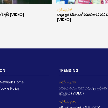
දේශීය පුවත්
් අපි (VIDEO)
වායු දූෂණයෙන් වසරකට මර
(VIDEO)
ION
TRENDING
a Network Home
දේශීය පුවත්
ookie Policy
රජයේ ඉහළ තනතුරුවල උද්ගත වී
අර්බුදය (VIDEO)
දේශීය පුවත්