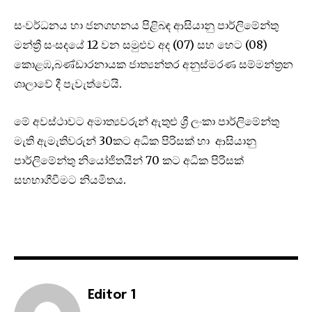
සංවර්ධනය හා ජනගහනය පිළිබඳ ආසියානු පාර්ලිමේන්තු
මන්ත්‍රී සංසදයේ 12 වන සමුළුව අද (07) සහ හෙට (08)
කොළඹ,බණ්ඩාරනායක ජාත්‍යන්තර අනුස්මරණ සම්මන්ත්‍රන
ශාලාවේ දී පැවැත්වෙයි.
මේ අවස්ථාවට අමාත්‍යවරුන් ඇතුළු ශ්‍රී ලංකා පාර්ලිමේන්තු
මැති ඇමැතිවරුන් 30කට අධික පිරිසක් හා ආසියානු
පාර්ලිමේන්තු නියෝජිතයින් 70 කට අධික පිරිසක්
සහභාගීවීමට නියමිතය.
Editor 1