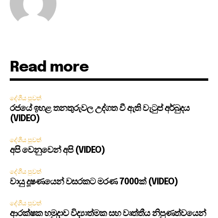
Read more
දේශීය පුවත්
රජයේ ඉහළ තනතුරුවල උද්ගත වී ඇති වැටුප් අර්බුදය
(VIDEO)
දේශීය පුවත්
අපි වෙනුවෙන් අපි (VIDEO)
දේශීය පුවත්
වායු දූෂණයෙන් වසරකට මරණ 7000ක් (VIDEO)
දේශීය පුවත්
ආරක්ෂක හමුදාව විද්‍යාත්මක සහ වෘත්තීය නිපුණත්වයෙන්