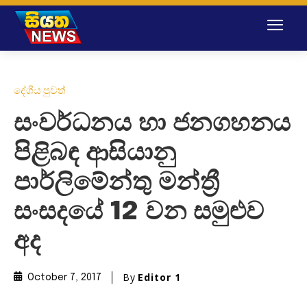
දේශීය පුවත්
සංවර්ධනය හා ජනගහනය
පිළිබඳ ආසියානු
පාර්ලිමේන්තු මන්ත්‍රී
සංසදයේ 12 වන සමුළුව
අද
By
Editor 1
October 7, 2017