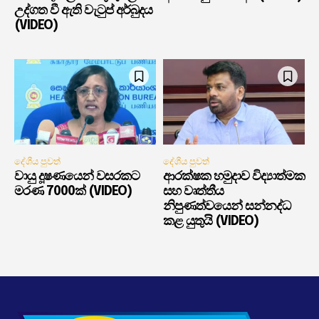
උද්ගත වී ඇති වැටුප් අර්බුදය
(VIDEO)
දේශීය පුවත්
දේශීය පුවත්
වායු දූෂණයෙන් වසරකට
ආරක්ෂක හමුදාව විද්‍යාත්මක
මරණ 7000ක් (VIDEO)
සහ වෘත්තීය
නිපුණත්වයෙන් සන්නද්ධ
කළ යුතුයි (VIDEO)