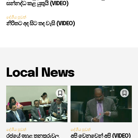
සන්නද්ධ කළ යුතුයි (VIDEO)
දේශීය පුවත්
නිරිතට අද සිට තද වැසි (VIDEO)
Local News
දේශීය පුවත්
දේශීය පුවත්
රජයේ ඉහළ තනතුරුවල
අපි වෙනුවෙන් අපි (VIDEO)