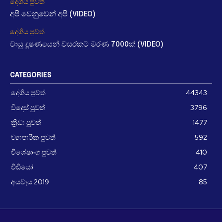
දේශීය පුවත්
අපි වෙනුවෙන් අපි (VIDEO)
දේශීය පුවත්
වායු දූෂණයෙන් වසරකට මරණ 7000ක් (VIDEO)
CATEGORIES
දේශීය පුවත්
44343
විදෙස් පුවත්
3796
ක්‍රීඩා පුවත්
1477
ව්‍යාපාරික පුවත්
592
විශේෂාංග පුවත්
410
වීඩීයෝ
407
අයවැය 2019
85