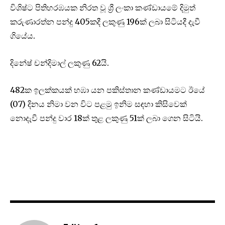
විශිෂ්ට පිතිහරඹයක නිරත වූ ශ්‍රී ලංකා කණ්ඩායමේ දිමුත්
කරුණාරත්න පන්දු 405කදී ලකුණු 196ක් ලබා සිටියදී දැවී
ගියේය.
දිනේෂ් චන්දිමාල් ලකුණු 62යි.
482ක ඉලක්කයක් හඹා යන පකිස්තාන කණ්ඩායමට ඊයේ
(07) දිනය නිමා වන විට පළමු ඉනිම සඳහා කිසිවෙක්
නොදැවී පන්දු වාර 18ක් තුළ ලකුණු 51ක් ලබා ගෙන සිටියි.