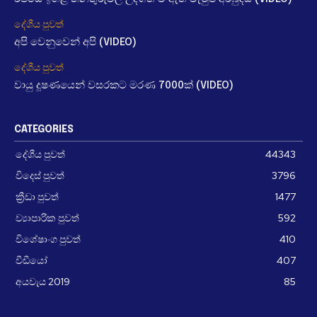
දේශීය පුවත්
අපි වෙනුවෙන් අපි (VIDEO)
දේශීය පුවත්
වායු දූෂණයෙන් වසරකට මරණ 7000ක් (VIDEO)
CATEGORIES
දේශීය පුවත්
44343
විදෙස් පුවත්
3796
ක්‍රීඩා පුවත්
1477
ව්‍යාපාරික පුවත්
592
විශේෂාංග පුවත්
410
වීඩීයෝ
407
අයවැය 2019
85