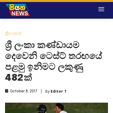
ක්‍රීඩා පුවත්
ශ්‍රී ලංකා කණ්ඩායම
දෙවෙනි ටෙස්ට් තරඟයේ
පළමු ඉනිමට ලකුණු
482ක්
By
Editor 1
October 8, 2017