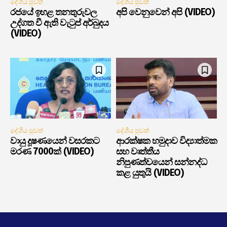
දේශීය පුවත්
දේශීය පුවත්
රජයේ ඉහළ තනතුරුවල
අපි වෙනුවෙන් අපි (VIDEO)
උද්ගත වී ඇති වැටුප් අර්බුදය
(VIDEO)
දේශීය පුවත්
දේශීය පුවත්
වායු දූෂණයෙන් වසරකට
ආරක්ෂක හමුදාව විද්‍යාත්මක
මරණ 7000ක් (VIDEO)
සහ වෘත්තීය
නිපුණත්වයෙන් සන්නද්ධ
කළ යුතුයි (VIDEO)