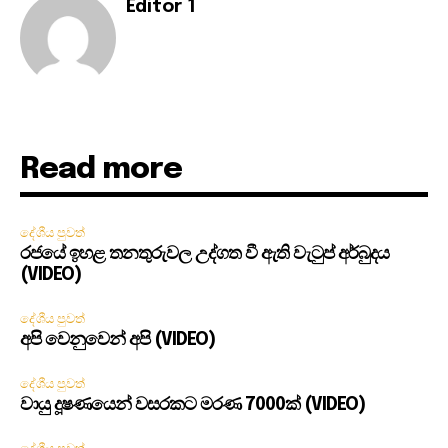
Editor 1
Read more
දේශීය පුවත්
රජයේ ඉහළ තනතුරුවල උද්ගත වී ඇති වැටුප් අර්බුදය
(VIDEO)
දේශීය පුවත්
අපි වෙනුවෙන් අපි (VIDEO)
දේශීය පුවත්
වායු දූෂණයෙන් වසරකට මරණ 7000ක් (VIDEO)