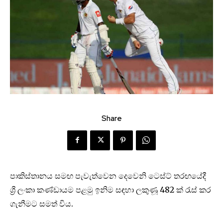
Share
පාකිස්තානය සමඟ පැවැත්වෙන දෙවෙනි ටෙස්ට් තරඟයේදී
ශ්‍රී ලංකා කණ්ඩායම පළමු ඉනිම සඳහා ලකුණූ 482 ක් රැස් කර
ගැනීමට සමත් විය.