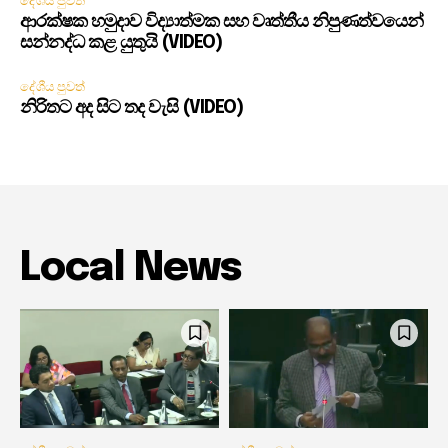
දේශීය පුවත්
ආරක්ෂක හමුදාව විද්‍යාත්මක සහ වෘත්තීය නිපුණත්වයෙන්
සන්නද්ධ කළ යුතුයි (VIDEO)
දේශීය පුවත්
නිරිතට අද සිට තද වැසි (VIDEO)
Local News