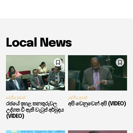
Local News
දේශීය පුවත්
දේශීය පුවත්
රජයේ ඉහළ තනතුරුවල
අපි වෙනුවෙන් අපි (VIDEO)
උද්ගත වී ඇති වැටුප් අර්බුදය
(VIDEO)