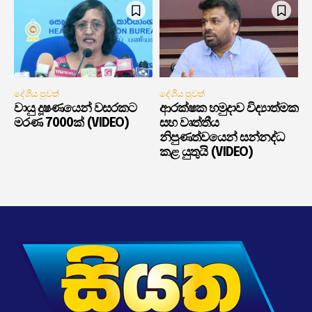
දේශීය පුවත්
දේශීය පුවත්
වායු දූෂණයෙන් වසරකට
ආරක්ෂක හමුදාව විද්‍යාත්මක
මරණ 7000ක් (VIDEO)
සහ වෘත්තීය
නිපුණත්වයෙන් සන්නද්ධ
කළ යුතුයි (VIDEO)