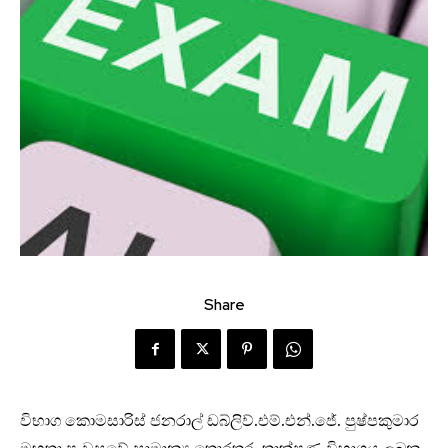
Share
විභාග කොමසාරිස් ජනරාල් ඩබ්ලිව්.එම්.එන්.ජේ. පුෂ්පකුමාර