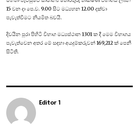
මහතා පැවසුවේ සාමාන්‍ය තොරතුරු තාක්ෂණ විභාගය ලබන
15 වන දා පෙ.ව. 9.00 සිට මධ්‍යහන 12.00 දක්වා
පැවැත්වීමට නියමිත බවයි.
දිවයින පුරා පිහිටි විභාග මධ්‍යස්ථාන 1301 ක දී මෙම විභාගය
පැවැත්වෙන අතර මේ සඳහා අයදුම්කරුවන් 169,212 ක් පෙනී
සිටිති.
Editor 1