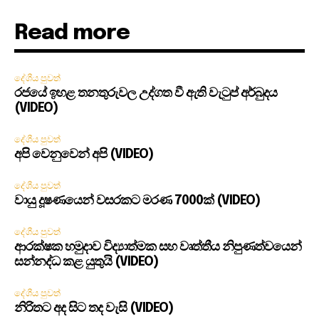
Read more
දේශීය පුවත්
රජයේ ඉහළ තනතුරුවල උද්ගත වී ඇති වැටුප් අර්බුදය
(VIDEO)
දේශීය පුවත්
අපි වෙනුවෙන් අපි (VIDEO)
දේශීය පුවත්
වායු දූෂණයෙන් වසරකට මරණ 7000ක් (VIDEO)
දේශීය පුවත්
ආරක්ෂක හමුදාව විද්‍යාත්මක සහ වෘත්තීය නිපුණත්වයෙන්
සන්නද්ධ කළ යුතුයි (VIDEO)
දේශීය පුවත්
නිරිතට අද සිට තද වැසි (VIDEO)