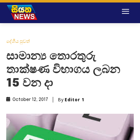
දේශීය පුවත්
සාමාන්‍ය තොරතුරු
තාක්ෂණ විභාගය ලබන
15 වන දා
By
Editor 1
October 12, 2017