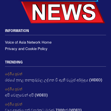
INFORMATION
Voice of Asia Network Home
Privacy and Cookie Policy
TRENDING
දේශීය පුවත්
රජයේ ඉහළ තනතුරුවල උද්ගත වී ඇති වැටුප් අර්බුදය (VIDEO)
දේශීය පුවත්
අපි වෙනුවෙන් අපි (VIDEO)
දේශීය පුවත්
වායු දූෂණයෙන් වසරකට මරණ 7000ක් (VIDEO)