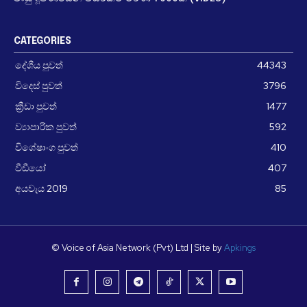
CATEGORIES
දේශීය පුවත්
44343
විදෙස් පුවත්
3796
ක්‍රීඩා පුවත්
1477
ව්‍යාපාරික පුවත්
592
විශේෂාංග පුවත්
410
වීඩීයෝ
407
අයවැය 2019
85
© Voice of Asia Network (Pvt) Ltd | Site by
Apkings